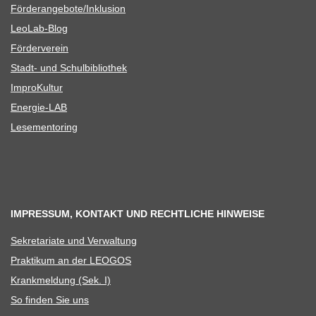
Förderangebote/​​Inklusion
Leo­Lab-Blog
För­der­ver­ein
Stadt- und Schulbibliothek
Impro­Kul­tur
Ener­­gie-LAB
Lese­men­to­ring
IMPRESSUM, KONTAKT UND RECHTLICHE HINWEISE
Sekre­ta­riate und Verwaltung
Prak­ti­kum an der LEOGOS
Krank­mel­dung (Sek. I)
So fin­den Sie uns