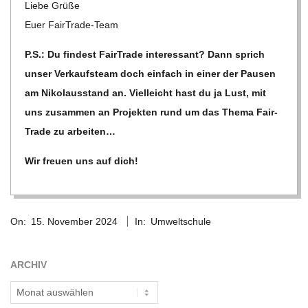
Liebe Grüße
C
Euer FairTrade-Team
P.S.: Du fin­dest Fair­Trade inter­es­sant? Dann sprich
H
unser Ver­kaufs­team doch ein­fach in einer der Pau­sen
am Niko­l­aus­stand an. Viel­leicht hast du ja Lust, mit
M
uns zusam­men an Pro­jek­ten rund um das Thema Fair­
I
Trade zu arbeiten…
Wir freuen uns auf dich!
D
2024-
T
On:
15. November 2024
In:
Umweltschule
11-
-
15
ARCHIV
S
Archiv