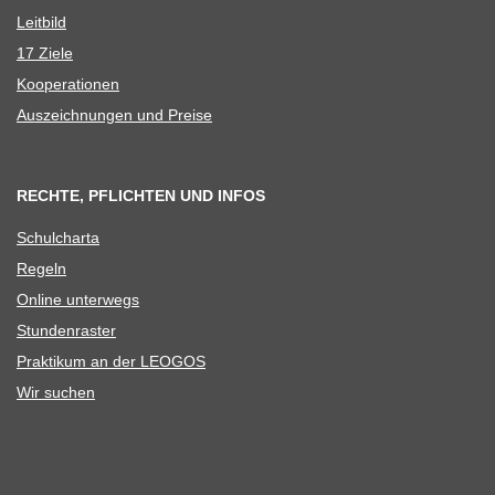
Leit­bild
17 Ziele
Koope­ra­tio­nen
Aus­zeich­nun­gen und Preise
RECHTE, PFLICHTEN UND INFOS
Schul­charta
Regeln
Online unter­wegs
Stun­den­ras­ter
Prak­ti­kum an der LEOGOS
Wir suchen