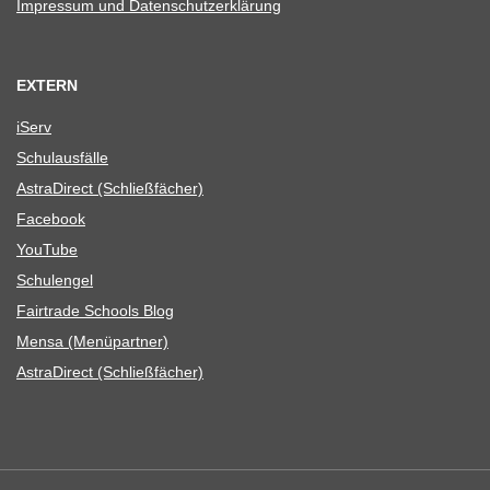
Impres­sum und Datenschutzerklärung
EXTERN
iServ
Schul­aus­fälle
Astra­Di­rect (Schließ­fä­cher)
Face­book
You­Tube
Schul­en­gel
Fair­trade Schools Blog
Mensa (Menü­part­ner)
Astra­Di­rect (Schließ­fä­cher)