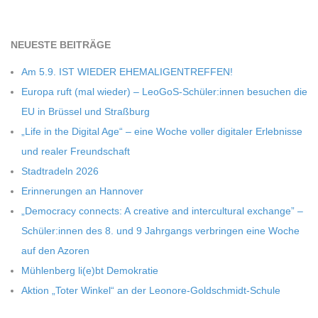
C
NEU­ESTE BEITRÄGE
H
Am 5.9. IST WIEDER EHEMALIGENTREFFEN!
U
Europa ruft (mal wie­der) – LeoGoS-Schüler:innen besu­chen die
EU in Brüs­sel und Straßburg
L
„Life in the Digi­tal Age“ – eine Woche vol­ler digi­ta­ler Erleb­nisse
und rea­ler Freundschaft
E
Stadt­ra­deln 2026
Erin­ne­run­gen an Hannover
„Demo­cracy con­nects: A crea­tive and inter­cul­tu­ral exch­ange” –
Schüler:innen des 8. und 9 Jahr­gangs ver­brin­gen eine Woche
auf den Azoren
Müh­len­berg li(e)bt Demokratie
Aktion „Toter Win­kel“ an der Leonore-Goldschmidt-Schule