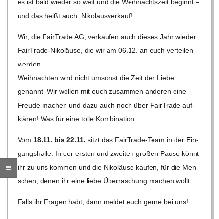
O
es ist bald wie­der so weit und die Weih­nachts­zeit beginnt –
und das heißt auch: Nikolausverkauf!
R
Wir, die Fair­Trade AG, ver­kau­fen auch die­ses Jahr wie­der
E
Fair­Trade-Niko­läuse, die wir am 06.12. an euch ver­tei­len
werden.
-
Weih­nach­ten wird nicht umsonst die Zeit der Liebe
genannt. Wir wol­len mit euch zusam­men ande­ren eine
G
Freude machen und dazu auch noch über Fair­Trade auf­
klä­ren! Was für eine tolle Kombination.
O
Vom
18.11. bis 22.11.
sitzt das Fair­Trade-Team in der Ein­
gangs­halle. In der ers­ten und zwei­ten gro­ßen Pause könnt
L
ihr zu uns kom­men und die Niko­läuse kau­fen, für die Men­
D
schen, denen ihr eine liebe Über­ra­schung machen wollt.
Falls ihr Fra­gen habt, dann mel­det euch gerne bei uns!
S