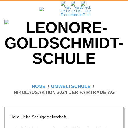
Skip
to
content
L
Primary
E
Navigation
HOME
UMWELTSCHULE
Menu
NIKOLAUSAKTION 2024 DER FAIRTRADE-AG
O
N
Hallo Liebe Schulgemeinschaft,