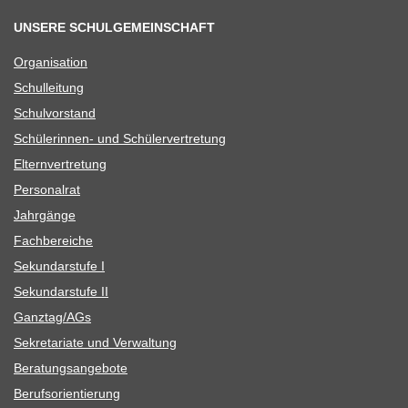
UNSERE SCHULGEMEINSCHAFT
Orga­ni­sa­tion
Schul­lei­tung
Schul­vor­stand
Schü­le­rin­nen- und Schülervertretung
Eltern­ver­tre­tung
Per­so­nal­rat
Jahr­gänge
Fach­be­rei­che
Sekun­dar­stufe I
Sekun­dar­stufe II
Ganztag/​​AGs
Sekre­ta­riate und Verwaltung
Bera­tungs­an­ge­bote
Berufs­ori­en­tie­rung