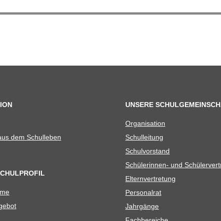
ION
UNSERE SCHULGEMEINSCH
Orga­ni­sa­tion
 aus dem Schulleben
Schul­lei­tung
Schul­vor­stand
Schü­le­rin­nen- und Schülerver
SCHULPROFIL
Eltern­ver­tre­tung
ame
Per­so­nal­rat
e­bot
Jahr­gänge
Fach­be­rei­che