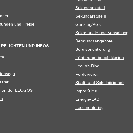
Sekun­dar­stufe I
io­nen
Sekun­dar­stufe II
­nun­gen und Preise
Ganztag/​​AGs
Sekre­ta­riate und Verwaltung
Bera­tungs­an­ge­bote
 PFLICHTEN UND INFOS
Berufs­ori­en­tie­rung
rta
Förderangebote/​​Inklusion
Leo­Lab-Blog
ter­wegs
För­der­ver­ein
as­ter
Stadt- und Schulbibliothek
kum an der LEOGOS
Impro­Kul­tur
en
Ener­­gie-LAB
Lese­men­to­ring