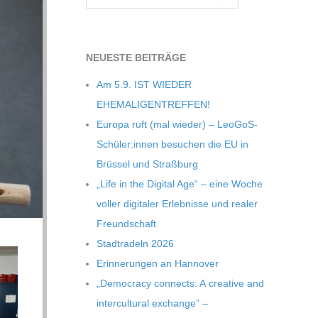
NEU­ESTE BEITRÄGE
Am 5.9. IST WIEDER
EHEMALIGENTREFFEN!
Europa ruft (mal wie­der) – LeoGoS-
Schüler:innen besu­chen die EU in
Brüs­sel und Straßburg
„Life in the Digi­tal Age“ – eine Woche
vol­ler digi­ta­ler Erleb­nisse und rea­ler
Freundschaft
Stadt­ra­deln 2026
Erin­ne­run­gen an Hannover
„Demo­cracy con­nects: A crea­tive and
inter­cul­tu­ral exch­ange” –