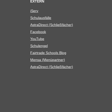
EXTERN
iServ
Schul­aus­fälle
Astra­Di­rect (Schließ­fä­cher)
Face­book
You­Tube
Schul­en­gel
Fair­trade Schools Blog
Mensa (Menü­part­ner)
Astra­Di­rect (Schließ­fä­cher)