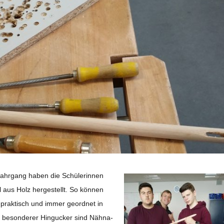
Jahr­gang haben die Schü­le­rin­nen
l aus Holz her­ge­stellt. So kön­nen
hr prak­tisch und immer geord­net in
 beson­de­rer Hin­gu­cker sind Näh­na­