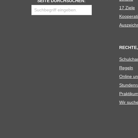
SEITE DURCHSUCHEN:
17 Ziele
Koope­ra­t
Aus­zeich
RECHTE,
Schul­cha
Regeln
Online un
Stun­den­r
Prak­ti­
Wir such