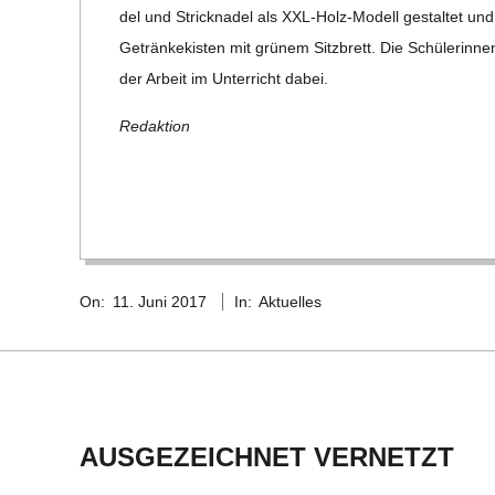
C
del und Strick­na­del als XXL-Holz-Modell gestal­tet und 
Geträn­ke­kis­ten mit grü­nem Sitz­brett. Die Schü­le­rin
H
der Arbeit im Unter­richt dabei.
Redak­tion
M
I
D
2017-
On:
11. Juni 2017
In:
Aktuelles
06-
T
11
-
S
AUSGEZEICHNET VERNETZT