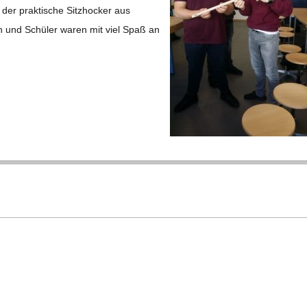
der prak­ti­sche Sitz­ho­cker aus
­nen und Schü­ler waren mit viel Spaß an