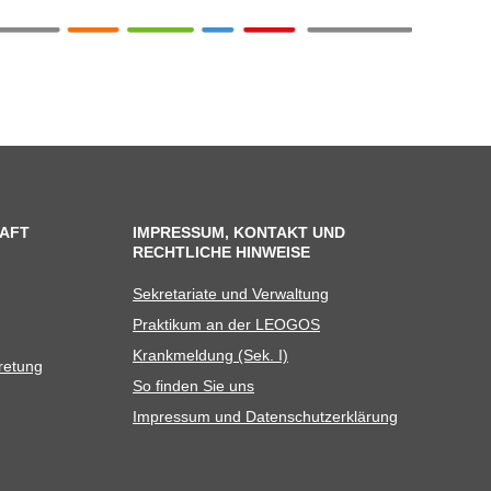
AFT
IMPRESSUM, KONTAKT UND
RECHTLICHE HINWEISE
Sekre­ta­riate und Verwaltung
Prak­ti­kum an der LEOGOS
Krank­mel­dung (Sek. I)
tretung
So fin­den Sie uns
Impres­sum und Datenschutzerklärung