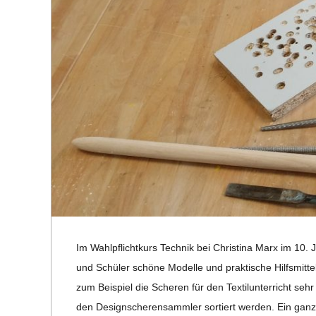
R
E
-
G
O
L
Im Wahl­pflicht­kurs Tech­nik bei Chris­tina Marx im 10. 
D
und Schü­ler schöne Modelle und prak­ti­sche Hilfs­mit­te
S
zum Bei­spiel die Sche­ren für den Tex­til­un­ter­richt se
den Design­sche­ren­samm­ler sor­tiert wer­den. Ein ganz