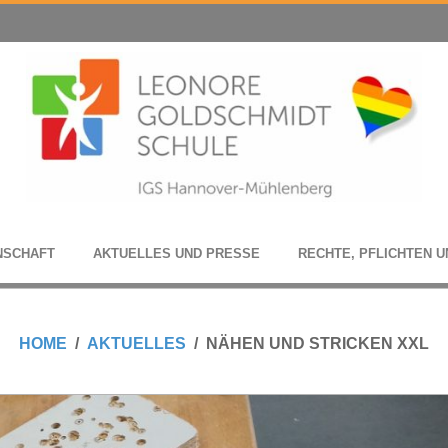
N­SCHAFT
AKTU­EL­LES UND PRESSE
RECHTE, PFLICH­TEN U
HOME
AKTUELLES
NÄHEN UND STRICKEN XXL