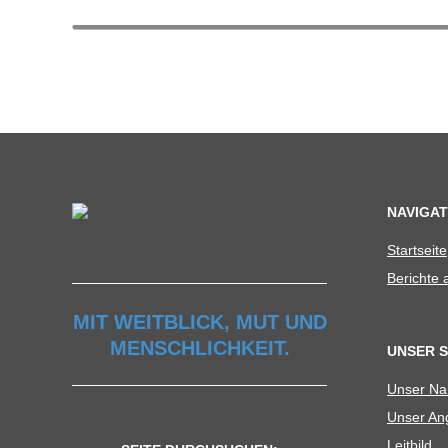
C
H
U
L
NAVIGAT
E
Start­seite
Berichte
MIT WEITBLICK, MUT UND
MENSCHLICHKEIT.
UNSER 
Unser N
Unser Ang
Leit­bild