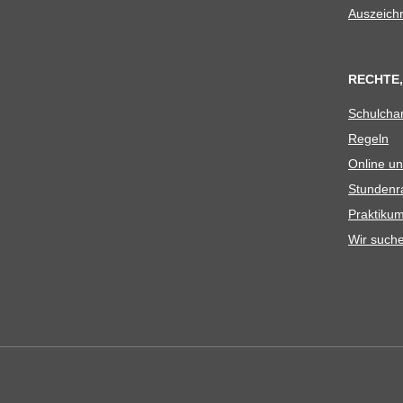
Aus­zeich
RECHTE,
Schul­cha
Regeln
Online un
Stun­den­r
Prak­ti­
Wir such