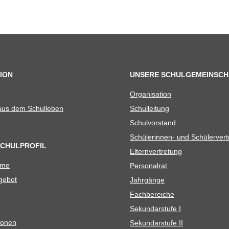
ION
UNSERE SCHULGEMEINSCH
Orga­ni­sa­tion
 aus dem Schulleben
Schul­lei­tung
Schul­vor­stand
Schü­le­rin­nen- und Schülerver
SCHULPROFIL
Eltern­ver­tre­tung
ame
Per­so­nal­rat
e­bot
Jahr­gänge
Fach­be­rei­che
Sekun­dar­stufe I
io­nen
Sekun­dar­stufe II