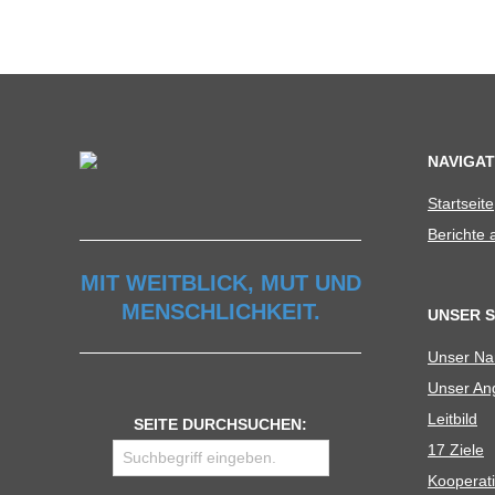
C
H
U
NAVIGAT
L
Start­seite
E
Berichte
MIT WEITBLICK, MUT UND
MENSCHLICHKEIT.
UNSER 
Unser N
Unser Ang
Leit­bild
SEITE DURCHSUCHEN:
17 Ziele
Koope­ra­t