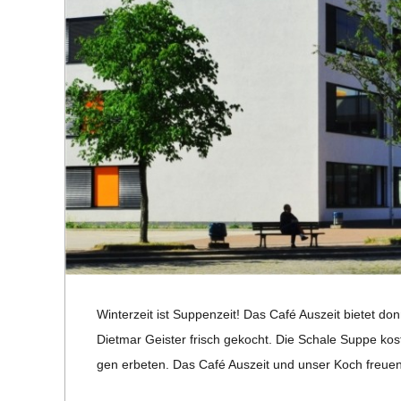
R
E
-
G
O
L
Win­ter­zeit ist Sup­pen­zeit! Das Café Aus­zeit bie­tet 
D
Diet­mar Geis­ter frisch gekocht. Die Schale Suppe kos­te
S
gen erbe­ten. Das Café Aus­zeit und unser Koch freuen si