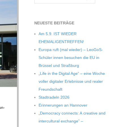
NEU­ESTE BEITRÄGE
Am 5.9. IST WIEDER
EHEMALIGENTREFFEN!
Europa ruft (mal wie­der) – LeoGoS-
Schüler:innen besu­chen die EU in
Brüs­sel und Straßburg
„Life in the Digi­tal Age“ – eine Woche
vol­ler digi­ta­ler Erleb­nisse und rea­ler
Freundschaft
Stadt­ra­deln 2026
Erin­ne­run­gen an Hannover
un­
„Demo­cracy con­nects: A crea­tive and
inter­cul­tu­ral exch­ange” –