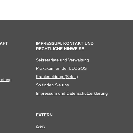
AFT
IMPRESSUM, KONTAKT UND
RECHTLICHE HINWEISE
Sekre­ta­riate und Verwaltung
Prak­ti­kum an der LEOGOS
Krank­mel­dung (Sek. I)
tretung
So fin­den Sie uns
Impres­sum und Datenschutzerklärung
EXTERN
iServ