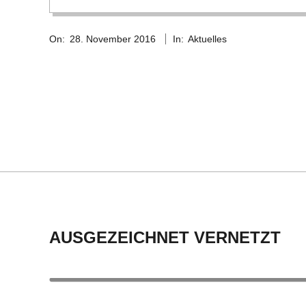
C
2016-
On:
28. November 2016
In:
Aktuelles
11-
H
28
M
I
D
T
-
AUSGEZEICHNET VERNETZT
S