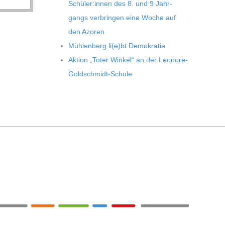
Schüler:innen des 8. und 9 Jahr­
gangs ver­brin­gen eine Woche auf
den Azoren
Müh­len­berg li(e)bt Demokratie
Aktion „Toter Win­kel“ an der Leonore-
Goldschmidt-Schule