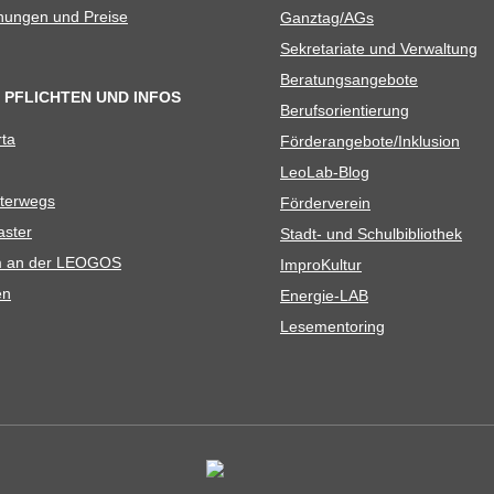
­nun­gen und Preise
Ganztag/​​AGs
Sekre­ta­riate und Verwaltung
Bera­tungs­an­ge­bote
 PFLICHTEN UND INFOS
Berufs­ori­en­tie­rung
rta
Förderangebote/​​Inklusion
Leo­Lab-Blog
ter­wegs
För­der­ver­ein
as­ter
Stadt- und Schulbibliothek
kum an der LEOGOS
Impro­Kul­tur
en
Ener­­gie-LAB
Lese­men­to­ring