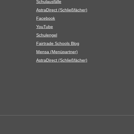
Schul­aus­fälle
Astra­Di­rect (Schließ­fä­cher)
Face­book
You­Tube
Schul­en­gel
Fair­trade Schools Blog
Mensa (Menü­part­ner)
Astra­Di­rect (Schließ­fä­cher)