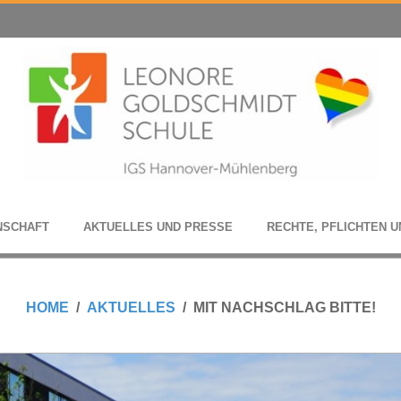
N­SCHAFT
AKTU­EL­LES UND PRESSE
RECHTE, PFLICH­TEN U
HOME
AKTUELLES
MIT NACHSCHLAG BITTE!