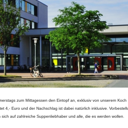
don­ners­tags zum Mit­tag­essen den Ein­topf an, exklu­siv von unse­rem Koch
t 4,- Euro und der Nach­schlag ist dabei natür­lich inklu­sive. Vor­be­stel­l
ch auf zahl­rei­che Sup­pen­lieb­ha­ber und alle, die es wer­den wollen.