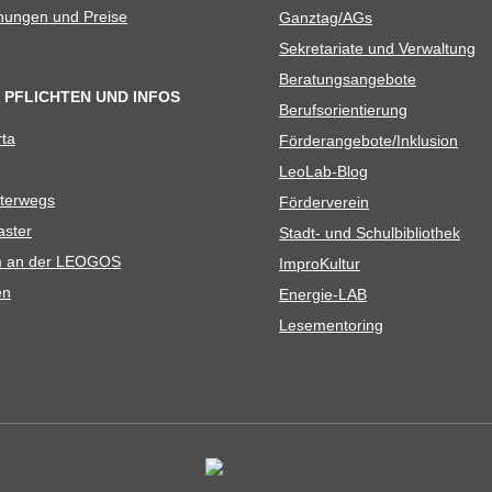
­nun­gen und Preise
Ganztag/​​AGs
Sekre­ta­riate und Verwaltung
Bera­tungs­an­ge­bote
 PFLICHTEN UND INFOS
Berufs­ori­en­tie­rung
rta
Förderangebote/​​Inklusion
Leo­Lab-Blog
ter­wegs
För­der­ver­ein
as­ter
Stadt- und Schulbibliothek
kum an der LEOGOS
Impro­Kul­tur
en
Ener­­gie-LAB
Lese­men­to­ring