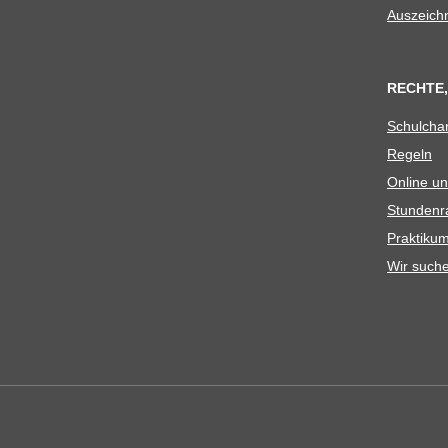
Aus­zeich
RECHTE,
Schul­cha
Regeln
Online un
Stun­den­r
Prak­ti­
Wir such