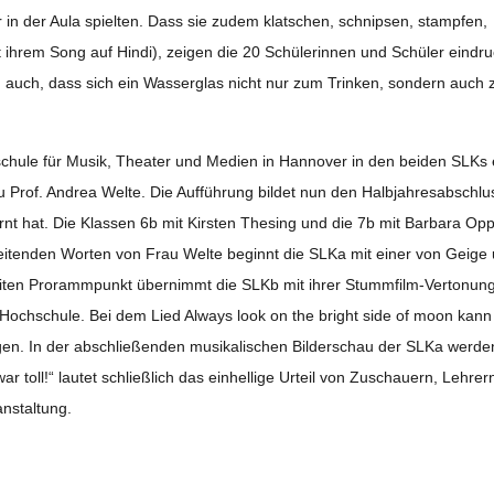
r in der Aula spiel­ten. Dass sie zudem klat­schen, schnip­sen, stamp­fen,
 ihrem Song auf Hindi), zei­gen die 20 Schü­le­rin­nen und Schü­ler ein­dr
en auch, dass sich ein Was­ser­glas nicht nur zum Trin­ken, son­dern auch
­schule für Musik, Thea­ter und Medien in Han­no­ver in den bei­den SLKs 
 Prof. Andrea Welte. Die Auf­füh­rung bil­det nun den Halb­jah­res­ab­schlu
rnt hat. Die Klas­sen 6b mit Kirs­ten The­sing und die 7b mit Bar­bara Opp
ei­ten­den Wor­ten von Frau Welte beginnt die SLKa mit einer von Geige
wei­ten Proramm­punkt über­nimmt die SLKb mit ihrer Stumm­film-Ver­to­nun
er Hoch­schule. Bei dem Lied Always look on the bright side of moon kann
gen. In der abschlie­ßen­den musi­ka­li­schen Bil­der­schau der SLKa wer­de
r toll!“ lau­tet schließ­lich das ein­hel­lige Urteil von Zuschau­ern, Leh­rer
nstaltung.