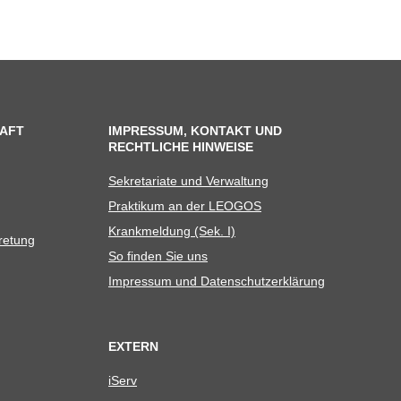
AFT
IMPRESSUM, KONTAKT UND
RECHTLICHE HINWEISE
Sekre­ta­riate und Verwaltung
Prak­ti­kum an der LEOGOS
Krank­mel­dung (Sek. I)
tretung
So fin­den Sie uns
Impres­sum und Datenschutzerklärung
EXTERN
iServ