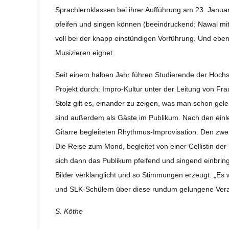
Sprach­lern­klas­sen bei ihrer Auf­füh­rung am 23. Janua
R
pfei­fen und sin­gen kön­nen (beein­dru­ckend: Nawal mit
voll bei der knapp ein­stün­di­gen Vor­füh­rung. Und eb
E
Musi­zie­ren eignet.
-
Seit einem hal­ben Jahr füh­ren Stu­die­rende der Hoch
Pro­jekt durch: Impro-Kul­tur unter der Lei­tung von Frau
G
Stolz gilt es, ein­an­der zu zei­gen, was man schon gele
sind außer­dem als Gäste im Publi­kum. Nach den ein­l
O
Gitarre beglei­te­ten Rhyth­mus-Impro­vi­sa­tion. Den z
Die Reise zum Mond, beglei­tet von einer Cel­lis­tin d
L
sich dann das Publi­kum pfei­fend und sin­gend ein­brin­
Bil­der ver­klang­licht und so Stim­mun­gen erzeugt. „Es wa
D
und SLK-Schü­lern über diese rundum gelun­gene Vera
S
S. Köthe