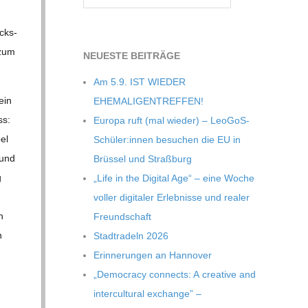
ucks­
 zum
NEU­ESTE BEITRÄGE
Am 5.9. IST WIEDER
ein
EHEMALIGENTREFFEN!
ss:
Europa ruft (mal wie­der) – LeoGoS-
el
Schüler:innen besu­chen die EU in
 und
Brüs­sel und Straßburg
g
„Life in the Digi­tal Age“ – eine Woche
vol­ler digi­ta­ler Erleb­nisse und rea­ler
n
Freundschaft
n
Stadt­ra­deln 2026
Erin­ne­run­gen an Hannover
„Demo­cracy con­nects: A crea­tive and
inter­cul­tu­ral exch­ange” –