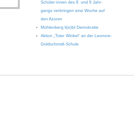
Schüler:innen des 8. und 9 Jahr­
gangs ver­brin­gen eine Woche auf
den Azoren
Müh­len­berg li(e)bt Demokratie
Aktion „Toter Win­kel“ an der Leonore-
Goldschmidt-Schule