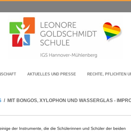
N­SCHAFT
AKTU­EL­LES UND PRESSE
RECHTE, PFLICH­TEN U
S
MIT BONGOS, XYLOPHON UND WASSERGLAS - IMPR
einige der Instru­mente, die die Schü­le­rin­nen und Schü­ler der bei­den