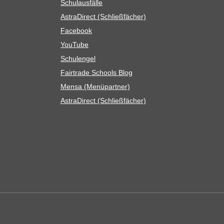
Schul­aus­fälle
Astra­Di­rect (Schließ­fä­cher)
Face­book
You­Tube
Schul­en­gel
Fair­trade Schools Blog
Mensa (Menü­part­ner)
Astra­Di­rect (Schließ­fä­cher)