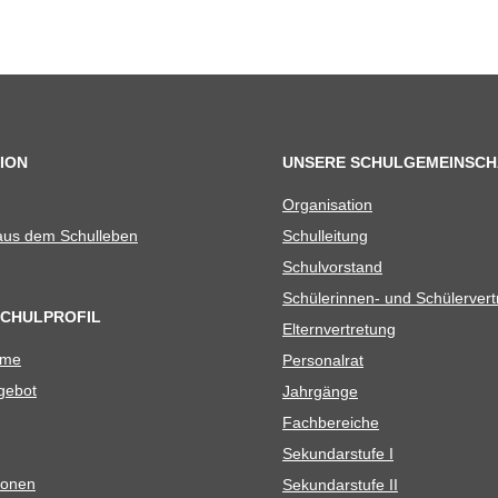
ION
UNSERE SCHULGEMEINSCH
Orga­ni­sa­tion
 aus dem Schulleben
Schul­lei­tung
Schul­vor­stand
Schü­le­rin­nen- und Schülerver
SCHULPROFIL
Eltern­ver­tre­tung
ame
Per­so­nal­rat
e­bot
Jahr­gänge
Fach­be­rei­che
Sekun­dar­stufe I
io­nen
Sekun­dar­stufe II