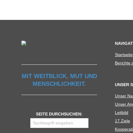
C
H
U
NAVIGAT
L
Start­seite
E
Berichte
MIT WEITBLICK, MUT UND
MENSCHLICHKEIT.
UNSER 
Unser N
Unser Ang
Leit­bild
SEITE DURCHSUCHEN:
17 Ziele
Koope­ra­t