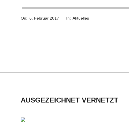
C
2017-
On:
6. Februar 2017
In:
Aktuelles
H
02-
06
M
I
D
T
-
AUSGEZEICHNET VERNETZT
S