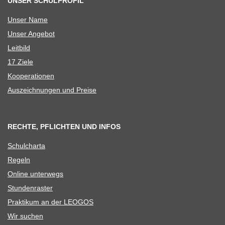
UNSER SCHULPROFIL
Unser Name
Unser Ange­bot
Leit­bild
17 Ziele
Koope­ra­tio­nen
Aus­zeich­nun­gen und Preise
RECHTE, PFLICHTEN UND INFOS
Schul­charta
Regeln
Online unter­wegs
Stun­den­ras­ter
Prak­ti­kum an der LEOGOS
Wir suchen