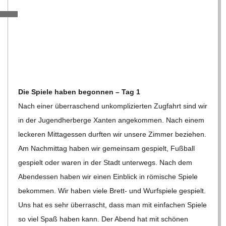
C
H
M
I
Die Spiele haben begon­nen – Tag 1
Nach einer über­ra­schend unkom­pli­zier­ten Zug­fahrt sind wir
D
in der Jugend­her­berge Xan­ten ange­kom­men. Nach einem
lecke­ren Mit­tag­essen durf­ten wir unsere Zim­mer bezie­hen.
T
Am Nach­mit­tag haben wir gemein­sam gespielt, Fuß­ball
gespielt oder waren in der Stadt unter­wegs. Nach dem
-
Abend­essen haben wir einen Ein­blick in römi­sche Spiele
bekom­men. Wir haben viele Brett- und Wurf­spiele gespielt.
S
Uns hat es sehr über­rascht, dass man mit ein­fa­chen Spiele
so viel Spaß haben kann. Der Abend hat mit schö­nen