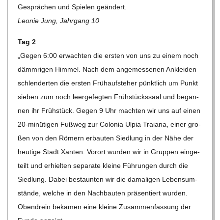
C
Gesprä­chen und Spie­len geändert.
Leo­nie Jung, Jahr­gang 10
H
Tag 2
U
„Gegen 6:00 erwach­ten die ers­ten von uns zu einem noch
dämm­ri­gen Him­mel. Nach dem ange­mes­se­nen Anklei­den
L
schlen­der­ten die ers­ten Früh­auf­ste­her pünkt­lich um Punkt
sie­ben zum noch leer­ge­feg­ten Früh­stücks­saal und began­
E
nen ihr Früh­stück. Gegen 9 Uhr mach­ten wir uns auf einen
20-minü­ti­gen Fuß­weg zur Colo­nia Ulpia Trai­ana, einer gro­
ßen von den Römern erbau­ten Sied­lung in der Nähe der
heu­tige Stadt Xan­ten. Vor­ort wur­den wir in Grup­pen ein­ge­
teilt und erhiel­ten sepa­rate kleine Füh­run­gen durch die
Sied­lung. Dabei bestaun­ten wir die dama­li­gen Lebens­um­
stände, wel­che in den Nach­bau­ten prä­sen­tiert wur­den.
Oben­drein beka­men eine kleine Zusam­men­fas­sung der