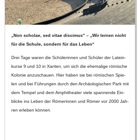
R
E
„Non scho­lae, sed vitae disci­mus“ – „Wir ler­nen nicht
-
für die Schule, son­dern für das Leben“
Drei Tage waren die Schü­le­rin­nen und Schü­ler der Latein­
G
kurse 9 und 10 in Xan­ten, um sich die ehe­ma­lige römi­sche
Kolo­nie anzu­schauen. Hier haben sie bei römi­schen Spie­
O
len und bei Füh­run­gen durch den Archäo­lo­gi­schen Park mit
dem Tem­pel und dem Amphi­thea­ter viele span­nende Ein­
L
bli­cke ins Leben der Röme­rin­nen und Römer vor 2000 Jah­
D
ren erle­ben können.
S