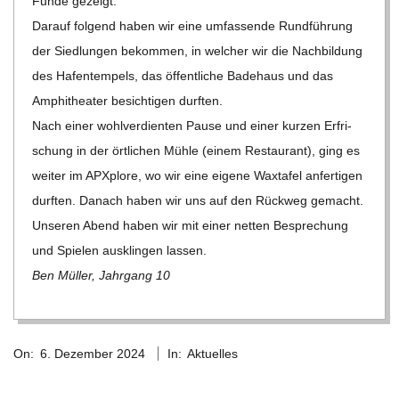
Funde gezeigt.
Dar­auf fol­gend haben wir eine umfas­sende Rund­füh­rung
der Sied­lun­gen bekom­men, in wel­cher wir die Nach­bil­dung
des Hafen­tem­pels, das öffent­li­che Bade­haus und das
Amphi­thea­ter besich­ti­gen durften.
Nach einer wohl­ver­dien­ten Pause und einer kur­zen Erfri­
schung in der ört­li­chen Mühle (einem Restau­rant), ging es
wei­ter im APX­plore, wo wir eine eigene Wax­ta­fel anfer­ti­gen
durf­ten. Danach haben wir uns auf den Rück­weg gemacht.
Unse­ren Abend haben wir mit einer net­ten Bespre­chung
und Spie­len aus­klin­gen lassen.
Ben Mül­ler, Jahr­gang 10
2024-
On:
6. Dezember 2024
In:
Aktuelles
12-
06