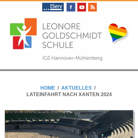
Skip
to
content
L
Primary
E
Navigation
HOME
AKTUELLES
Menu
LATEINFAHRT NACH XANTEN 2024
O
N
O