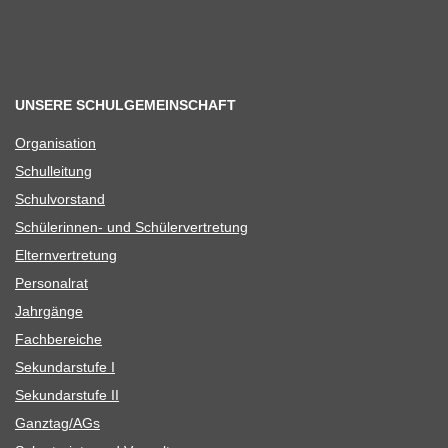
UNSERE SCHULGEMEINSCHAFT
Orga­ni­sa­tion
Schul­lei­tung
Schul­vor­stand
Schü­le­rin­nen- und Schülervertretung
Eltern­ver­tre­tung
Per­so­nal­rat
Jahr­gänge
Fach­be­rei­che
Sekun­dar­stufe I
Sekun­dar­stufe II
Ganztag/​​AGs