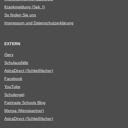
Krank­mel­dung (Sek. I)
So fin­den Sie uns
Impres­sum und Datenschutzerklärung
EXTERN
iServ
Schul­aus­fälle
Astra­Di­rect (Schließ­fä­cher)
Face­book
You­Tube
Schul­en­gel
Fair­trade Schools Blog
Mensa (Menü­part­ner)
Astra­Di­rect (Schließ­fä­cher)