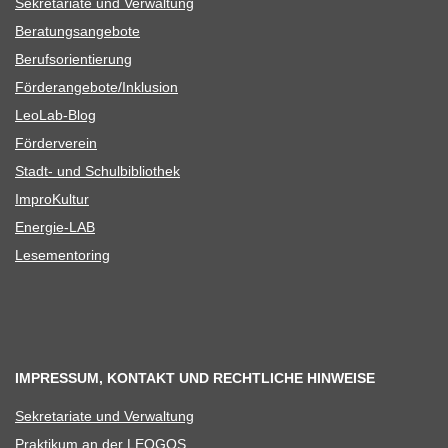
Sekre­ta­riate und Verwaltung
Bera­tungs­an­ge­bote
Berufs­ori­en­tie­rung
Förderangebote/​​Inklusion
Leo­Lab-Blog
För­der­ver­ein
Stadt- und Schulbibliothek
Impro­Kul­tur
Ener­­gie-LAB
Lese­men­to­ring
IMPRESSUM, KONTAKT UND RECHTLICHE HINWEISE
Sekre­ta­riate und Verwaltung
Prak­ti­kum an der LEOGOS