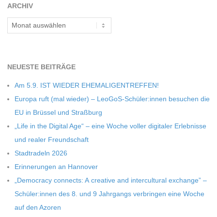
ARCHIV
Archiv
NEU­ESTE BEITRÄGE
Am 5.9. IST WIEDER EHEMALIGENTREFFEN!
Europa ruft (mal wie­der) – LeoGoS-Schüler:innen besu­chen die
EU in Brüs­sel und Straßburg
„Life in the Digi­tal Age“ – eine Woche vol­ler digi­ta­ler Erleb­nisse
und rea­ler Freundschaft
Stadt­ra­deln 2026
Erin­ne­run­gen an Hannover
„Demo­cracy con­nects: A crea­tive and inter­cul­tu­ral exch­ange” –
Schüler:innen des 8. und 9 Jahr­gangs ver­brin­gen eine Woche
auf den Azoren