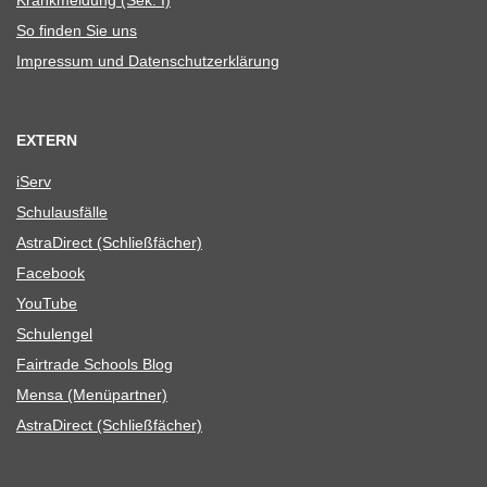
So fin­den Sie uns
Impres­sum und Datenschutzerklärung
EXTERN
iServ
Schul­aus­fälle
Astra­Di­rect (Schließ­fä­cher)
Face­book
You­Tube
Schul­en­gel
Fair­trade Schools Blog
Mensa (Menü­part­ner)
Astra­Di­rect (Schließ­fä­cher)