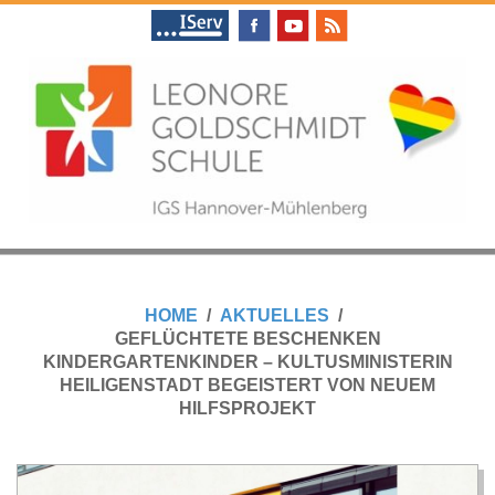
Skip
to
content
L
Primary
E
Navigation
HOME
AKTUELLES
Menu
GEFLÜCHTETE BESCHENKEN
O
KINDERGARTENKINDER – KULTUSMINISTERIN
HEILIGENSTADT BEGEISTERT VON NEUEM
N
HILFSPROJEKT
O