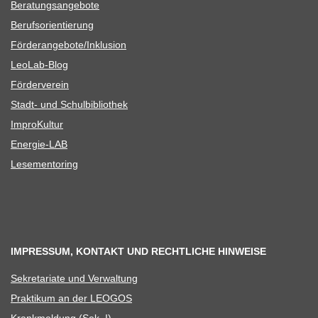
Bera­tungs­an­ge­bote
Berufs­ori­en­tie­rung
Förderangebote/​​Inklusion
Leo­Lab-Blog
För­der­ver­ein
Stadt- und Schulbibliothek
Impro­Kul­tur
Ener­­gie-LAB
Lese­men­to­ring
IMPRESSUM, KONTAKT UND RECHTLICHE HINWEISE
Sekre­ta­riate und Verwaltung
Prak­ti­kum an der LEOGOS
Krank­mel­dung (Sek. I)