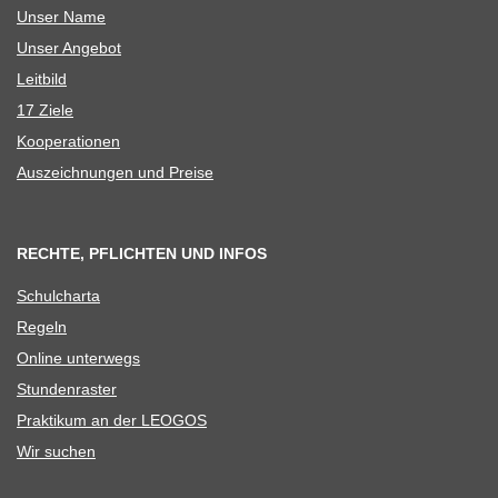
Unser Name
Unser Ange­bot
Leit­bild
17 Ziele
Koope­ra­tio­nen
Aus­zeich­nun­gen und Preise
RECHTE, PFLICHTEN UND INFOS
Schul­charta
Regeln
Online unter­wegs
Stun­den­ras­ter
Prak­ti­kum an der LEOGOS
Wir suchen