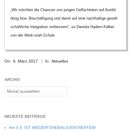
C
„Wir möch­ten die Chan­cen von jun­gen Geflüch­te­ten auf Aus­bil­
dung bzw. Beschäf­ti­gung und damit auf eine nach­hal­tige gesell­
H
schaft­li­che Inte­gra­tion ver­bes­sern“, so Daniela Hadem-Käl­ber
M
von der
Werk-statt-Schule
.
I
2017-
On:
6. März 2017
In:
Aktuelles
03-
D
06
ARCHIV
T
Archiv
-
S
NEU­ESTE BEITRÄGE
Am 5.9. IST WIEDER EHEMALIGENTREFFEN!