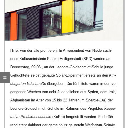
R
E
-
Hilfe, von der alle pro­fi­tie­ren: In Anwe­sen­heit von Nie­der­sach­
G
sens Kul­tus­mi­nis­te­rin Frauke Hei­li­gen­stadt (SPD) wer­den am
Don­ners­tag, 09.03., an der Leo­nore-Gold­schmidt-Schule junge
O
Geflüch­tete selbst gebaute Solar-Expe­ri­men­tier­sets an den
Kin­
der­gar­ten
Eden­straße
über­ge­ben.
Die fünf Sets waren in den ver­
L
gan­ge­nen Wochen von acht Jugend­li­chen aus Syrien, dem Irak,
Afgha­ni­stan im Alter von 15 bis 22 Jah­ren im
Ener­gie-LAB
der
D
Leo­nore-Gold­schmidt ‑Schule im Rah­men des Pro­jek­tes
Koope­
S
ra­tive Pro­duk­ti­ons­schule
(KoPro) her­ge­stellt wor­den. Feder­füh­
rend steht dahin­ter der gemein­nüt­zige Ver­ein
Werk-statt-Schule
.