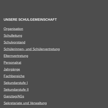
UNSERE SCHULGEMEINSCHAFT
Orga­ni­sa­tion
Schul­lei­tung
Schul­vor­stand
Schü­le­rin­nen- und Schülervertretung
Eltern­ver­tre­tung
Per­so­nal­rat
Jahr­gänge
Fach­be­rei­che
Sekun­dar­stufe I
Sekun­dar­stufe II
Ganztag/​​AGs
Sekre­ta­riate und Verwaltung