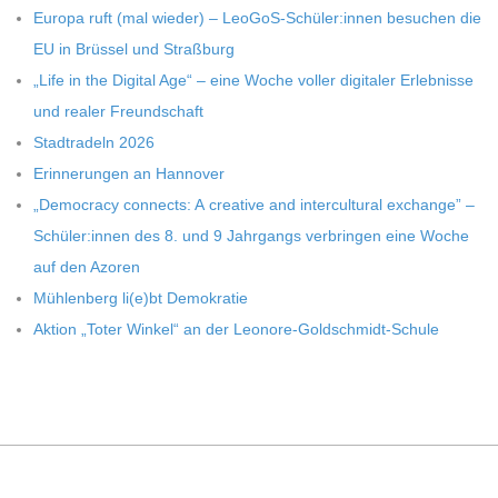
C
Europa ruft (mal wie­der) – LeoGoS-Schüler:innen besu­chen die
EU in Brüs­sel und Straßburg
H
„Life in the Digi­tal Age“ – eine Woche vol­ler digi­ta­ler Erleb­nisse
und rea­ler Freundschaft
U
Stadt­ra­deln 2026
Erin­ne­run­gen an Hannover
L
„Demo­cracy con­nects: A crea­tive and inter­cul­tu­ral exch­ange” –
E
Schüler:innen des 8. und 9 Jahr­gangs ver­brin­gen eine Woche
auf den Azoren
Müh­len­berg li(e)bt Demokratie
Aktion „Toter Win­kel“ an der Leonore-Goldschmidt-Schule