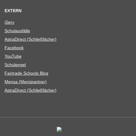
EXTERN
iServ
Schul­aus­fälle
Astra­Di­rect (Schließ­fä­cher)
Face­book
You­Tube
Schul­en­gel
Fair­trade Schools Blog
Mensa (Menü­part­ner)
Astra­Di­rect (Schließ­fä­cher)