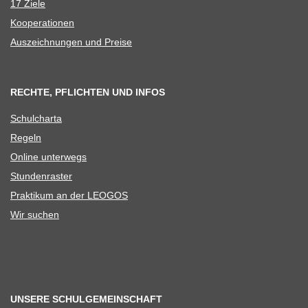
17 Ziele
Koope­ra­tio­nen
Aus­zeich­nun­gen und Preise
RECHTE, PFLICHTEN UND INFOS
Schul­charta
Regeln
Online unter­wegs
Stun­den­ras­ter
Prak­ti­kum an der LEOGOS
Wir suchen
UNSERE SCHULGEMEINSCHAFT