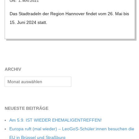
2021-
ON:
1. MAI 2021
05-
Das Stadt­ra­deln der Region Han­no­ver fin­det vom 26. Mai bis
01
15. Juni 2024 statt.
ARCHIV
Archiv
NEU­ESTE BEITRÄGE
Am 5.9. IST WIEDER EHEMALIGENTREFFEN!
Europa ruft (mal wie­der) – LeoGoS-Schüler:innen besu­chen die
EU in Brüs­sel und Straßburg