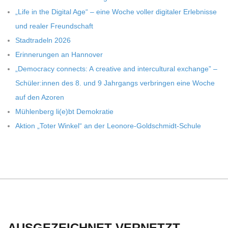
„Life in the Digi­tal Age“ – eine Woche vol­ler digi­ta­ler Erleb­nisse
und rea­ler Freundschaft
Stadt­ra­deln 2026
Erin­ne­run­gen an Hannover
„Demo­cracy con­nects: A crea­tive and inter­cul­tu­ral exch­ange” –
Schüler:innen des 8. und 9 Jahr­gangs ver­brin­gen eine Woche
auf den Azoren
Müh­len­berg li(e)bt Demokratie
Aktion „Toter Win­kel“ an der Leonore-Goldschmidt-Schule
AUSGEZEICHNET VERNETZT