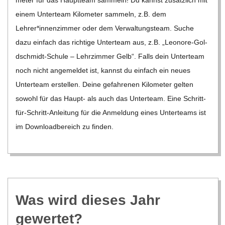
me­ter für das Haupt­team sam­meln! Du kannst zusätz­lich mit
einem Unter­team Kilo­me­ter sam­meln, z.B. dem
Lehrer*innenzimmer oder dem Ver­wal­tungs­team. Suche
dazu ein­fach das rich­tige Unter­team aus, z.B. „Leo­­nore-Gol­
d­­schmidt-Schule – Lehr­zim­mer Gelb“. Falls dein Unter­team
noch nicht ange­mel­det ist, kannst du ein­fach ein neues
Unter­team erstel­len. Deine gefah­re­nen Kilo­me­ter gel­ten
sowohl für das Haupt- als auch das Unter­team. Eine Schritt-
für-Schritt-Anlei­­tung für die Anmel­dung eines Unter­teams ist
im Down­load­be­reich zu fin­den.
Was wird die­ses Jahr
gewertet?