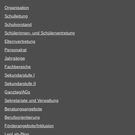
Orga­ni­sa­tion
Schul­lei­tung
Schul­vor­stand
Schü­le­rin­nen- und Schülervertretung
Eltern­ver­tre­tung
Per­so­nal­rat
Jahr­gänge
Fach­be­rei­che
Sekun­dar­stufe I
Sekun­dar­stufe II
Ganztag/​​AGs
Sekre­ta­riate und Verwaltung
Bera­tungs­an­ge­bote
Berufs­ori­en­tie­rung
Förderangebote/​​Inklusion
Leo­Lab-Blog