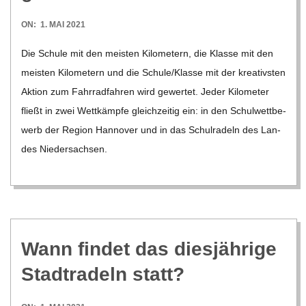
2021-
ON:
1. MAI 2021
05-
Die Schule mit den meis­ten Kilo­me­tern, die Klasse mit den
01
meis­ten Kilo­me­tern und die Schule/​​Klasse mit der krea­tivs­ten
Aktion zum Fahr­rad­fah­ren wird gewer­tet. Jeder Kilo­me­ter
fließt in zwei Wett­kämpfe gleich­zei­tig ein: in den Schul­wett­be­
werb der Region Han­no­ver und in das Schul­ra­deln des Lan­
des Nie­der­sach­sen.
Wann fin­det das dies­jäh­rige
Stadt­ra­deln statt?