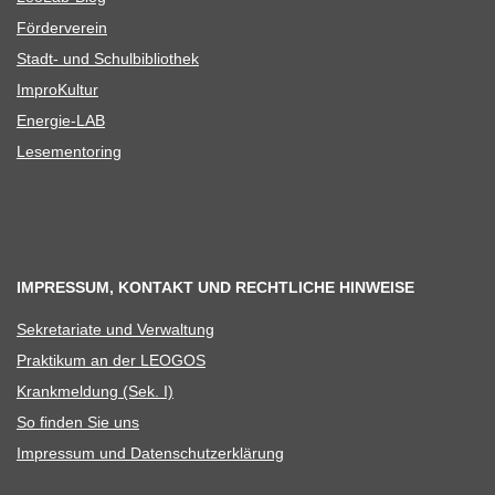
För­der­ver­ein
Stadt- und Schulbibliothek
Impro­Kul­tur
Ener­­gie-LAB
Lese­men­to­ring
IMPRESSUM, KONTAKT UND RECHTLICHE HINWEISE
Sekre­ta­riate und Verwaltung
Prak­ti­kum an der LEOGOS
Krank­mel­dung (Sek. I)
So fin­den Sie uns
Impres­sum und Datenschutzerklärung