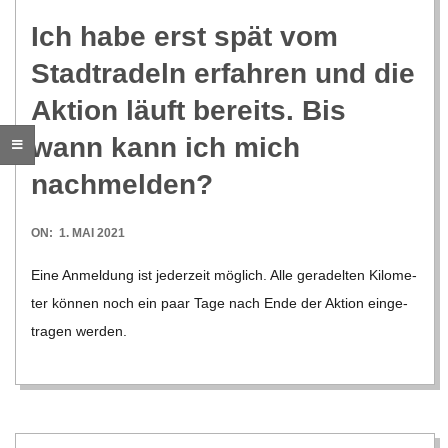
C
Ich habe erst spät vom
Stadt­ra­deln erfah­ren und die
H
Aktion läuft bereits. Bis
M
wann kann ich mich
nachmelden?
I
2021-
ON:
1. MAI 2021
D
05-
Eine Anmel­dung ist jeder­zeit mög­lich. Alle gera­del­ten Kilo­me­
01
T
ter kön­nen noch ein paar Tage nach Ende der Aktion ein­ge­
tra­gen wer­den.
-
S