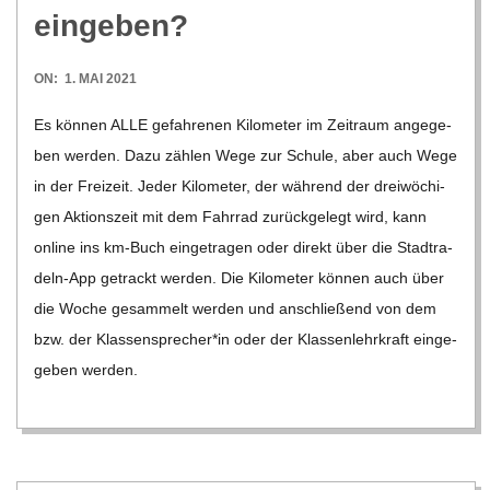
O
eingeben?
R
2021-
ON:
1. MAI 2021
05-
E
Es kön­nen ALLE gefah­re­nen Kilo­me­ter im Zeit­raum ange­ge­
01
ben wer­den. Dazu zäh­len Wege zur Schule, aber auch Wege
-
in der Frei­zeit. Jeder Kilo­me­ter, der wäh­rend der drei­wö­chi­
gen Akti­ons­zeit mit dem Fahr­rad zurück­ge­legt wird, kann
G
online ins km-Buch ein­ge­tra­gen oder direkt über die Stadt­­ra­­
deln-App getrackt wer­den. Die Kilo­me­ter kön­nen auch über
O
die Woche gesam­melt wer­den und anschlie­ßend von dem
bzw. der Klassensprecher*in oder der Klas­sen­lehr­kraft ein­ge­
L
ge­ben wer­den.
D
S