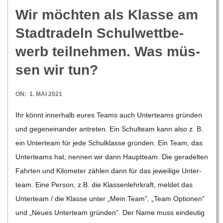
C
Wir möch­ten als Klasse am
Stadt­ra­deln Schul­wett­be­
H
werb teil­neh­men. Was müs­
U
sen wir tun?
L
2021-
ON:
1. MAI 2021
05-
E
Ihr könnt inner­halb eures Teams auch Unter­teams grün­den
01
und gegen­ein­an­der antre­ten. Ein Schul­team kann also z. B.
ein Unter­team für jede Schul­klasse grün­den. Ein Team, das
Unter­teams hat, nen­nen wir dann Haupt­team. Die gera­del­ten
Fahr­ten und Kilo­me­ter zäh­len dann für das jewei­lige Unter­
team. Eine Per­son, z.B. die Klas­sen­lehr­kraft, mel­det das
Unter­team /​​ die Klasse unter „Mein Team”, „Team Optio­nen”
und „Neues Unter­team grün­den”. Der Name muss ein­deu­tig