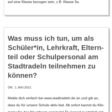
auf eine Klasse bezo­gen sein, z.B. Klasse 5a.
Was muss ich tun, um als
Schüler*in, Lehr­kraft, Eltern­
teil oder Schul­per­so­nal am
Stadt­ra­deln teil­neh­men zu
können?
2021-
ON:
1. MAI 2021
05-
Melde dich ein­fach bei www​.stadt​ra​deln​.de an und gib an,
01
dass du für unsere Schule aktiv bist. Ab sofort kannst du Kilo­