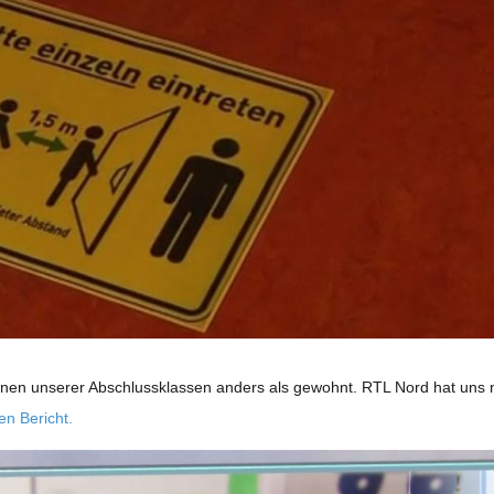
nnen unse­rer Abschluss­klas­sen anders als gewohnt. RTL Nord hat uns 
gen Bericht.