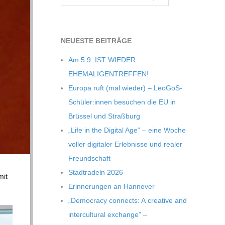
NEU­ESTE BEITRÄGE
Am 5.9. IST WIEDER
EHEMALIGENTREFFEN!
Europa ruft (mal wie­der) – LeoGoS-
Schüler:innen besu­chen die EU in
Brüs­sel und Straßburg
„Life in the Digi­tal Age“ – eine Woche
vol­ler digi­ta­ler Erleb­nisse und rea­ler
Freundschaft
Stadt­ra­deln 2026
mit
Erin­ne­run­gen an Hannover
„Demo­cracy con­nects: A crea­tive and
inter­cul­tu­ral exch­ange” –