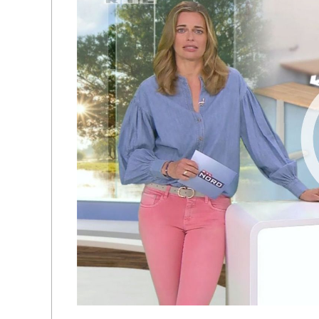
C
H
M
I
D
T
-
S