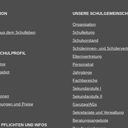
ION
UNSERE SCHULGEMEINSCH
Orga­ni­sa­tion
 aus dem Schulleben
Schul­lei­tung
Schul­vor­stand
Schü­le­rin­nen- und Schülerver
SCHULPROFIL
Eltern­ver­tre­tung
ame
Per­so­nal­rat
e­bot
Jahr­gänge
Fach­be­rei­che
Sekun­dar­stufe I
io­nen
Sekun­dar­stufe II
­nun­gen und Preise
Ganztag/​​AGs
Sekre­ta­riate und Verwaltung
Bera­tungs­an­ge­bote
 PFLICHTEN UND INFOS