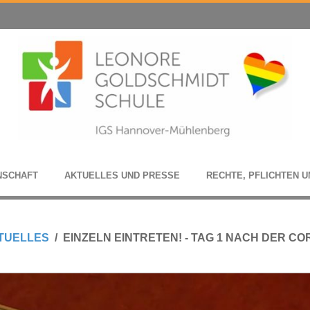
N­SCHAFT
AKTU­EL­LES UND PRESSE
RECHTE, PFLICH­TEN U
TUELLES
EINZELN EINTRETEN! - TAG 1 NACH DER C