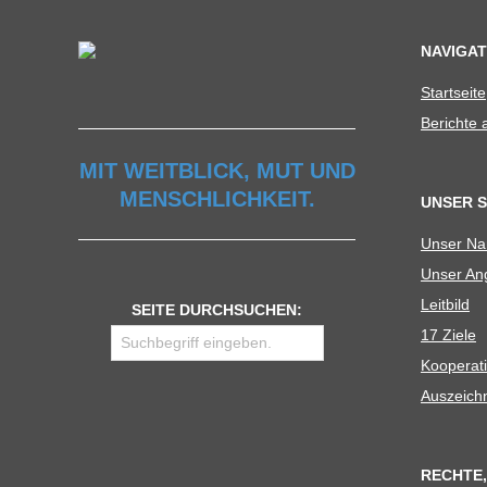
NAVIGAT
Start­seite
Berichte
MIT WEITBLICK, MUT UND
MENSCHLICHKEIT.
UNSER 
Unser N
Unser Ang
Leit­bild
SEITE DURCHSUCHEN:
17 Ziele
Koope­ra­t
Aus­zeich
RECHTE,