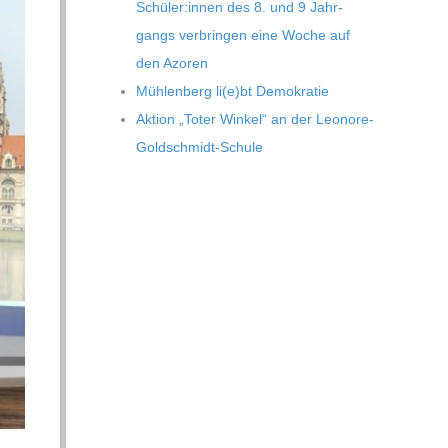
Schüler:innen des 8. und 9 Jahr­
gangs ver­brin­gen eine Woche auf
den Azoren
Müh­len­berg li(e)bt Demokratie
Aktion „Toter Win­kel“ an der Leonore-
Goldschmidt-Schule