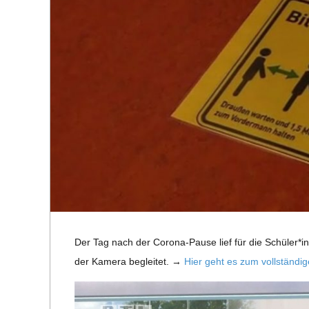
R
E
-
G
O
L
Der Tag nach der Corona-Pause lief für die Schüler*i
D
der Kamera beglei­tet. →
Hier geht es zum voll­stän­di­
S