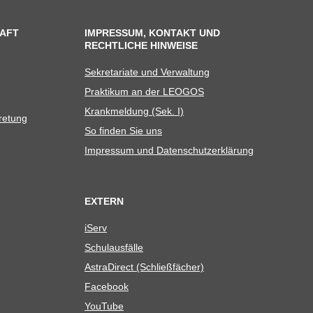
AFT
IMPRESSUM, KONTAKT UND
RECHTLICHE HINWEISE
Sekre­ta­riate und Verwaltung
Prak­ti­kum an der LEOGOS
Krank­mel­dung (Sek. I)
tretung
So fin­den Sie uns
Impres­sum und Datenschutzerklärung
EXTERN
iServ
Schul­aus­fälle
Astra­Di­rect (Schließ­fä­cher)
Face­book
You­Tube