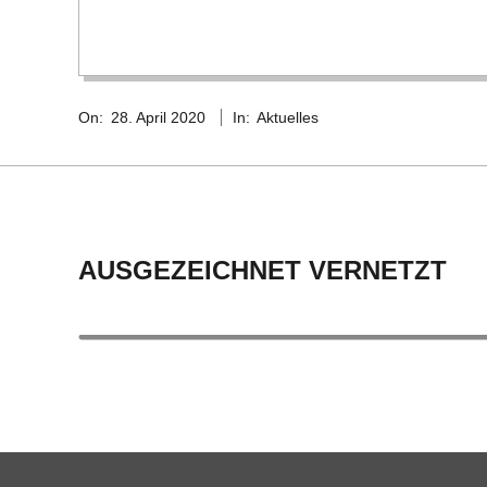
C
H
2020-
U
On:
28. April 2020
In:
Aktuelles
04-
28
L
E
AUSGEZEICHNET VERNETZT