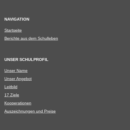
NAVIGATION
Start­seite
Berichte aus dem Schulleben
UNSER SCHULPROFIL
Unser Name
Unser Ange­bot
Leit­bild
17 Ziele
Koope­ra­tio­nen
Aus­zeich­nun­gen und Preise