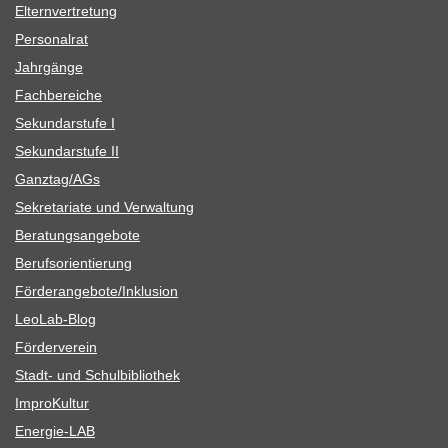
Eltern­ver­tre­tung
Per­so­nal­rat
Jahr­gänge
Fach­be­rei­che
Sekun­dar­stufe I
Sekun­dar­stufe II
Ganztag/​​AGs
Sekre­ta­riate und Verwaltung
Bera­tungs­an­ge­bote
Berufs­ori­en­tie­rung
Förderangebote/​​Inklusion
Leo­Lab-Blog
För­der­ver­ein
Stadt- und Schulbibliothek
Impro­Kul­tur
Ener­­gie-LAB