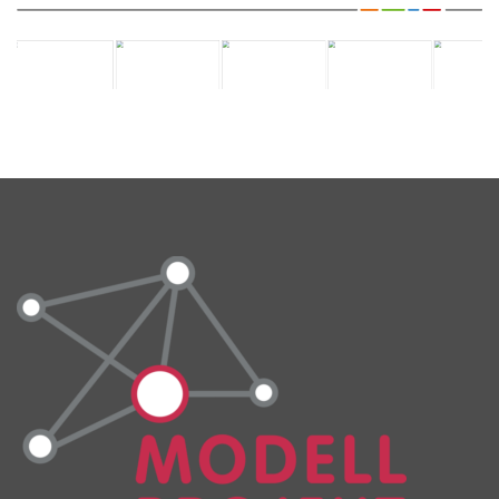
C
H
U
L
E