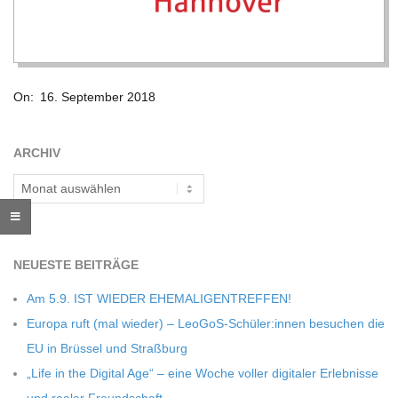
R
E
2018-
On:
16. September 2018
09-
-
16
ARCHIV
G
Archiv
O
L
NEU­ESTE BEITRÄGE
Am 5.9. IST WIEDER EHEMALIGENTREFFEN!
D
Europa ruft (mal wie­der) – LeoGoS-Schüler:innen besu­chen die
EU in Brüs­sel und Straßburg
S
„Life in the Digi­tal Age“ – eine Woche vol­ler digi­ta­ler Erleb­nisse
und rea­ler Freundschaft