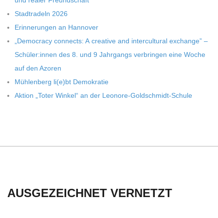
C
Stadt­ra­deln 2026
Erin­ne­run­gen an Hannover
H
„Demo­cracy con­nects: A crea­tive and inter­cul­tu­ral exch­ange” –
Schüler:innen des 8. und 9 Jahr­gangs ver­brin­gen eine Woche
M
auf den Azoren
Müh­len­berg li(e)bt Demokratie
I
Aktion „Toter Win­kel“ an der Leonore-Goldschmidt-Schule
D
T
-
S
AUSGEZEICHNET VERNETZT