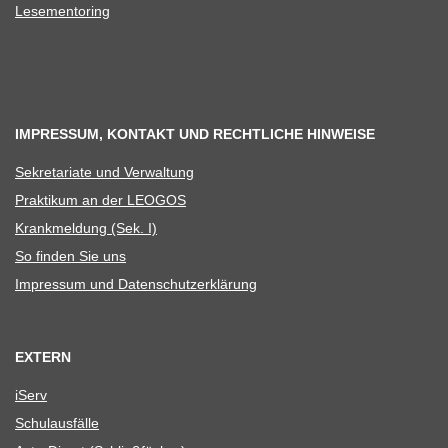
Lese­men­to­ring
IMPRESSUM, KONTAKT UND RECHTLICHE HINWEISE
Sekre­ta­riate und Verwaltung
Prak­ti­kum an der LEOGOS
Krank­mel­dung (Sek. I)
So fin­den Sie uns
Impres­sum und Datenschutzerklärung
EXTERN
iServ
Schul­aus­fälle