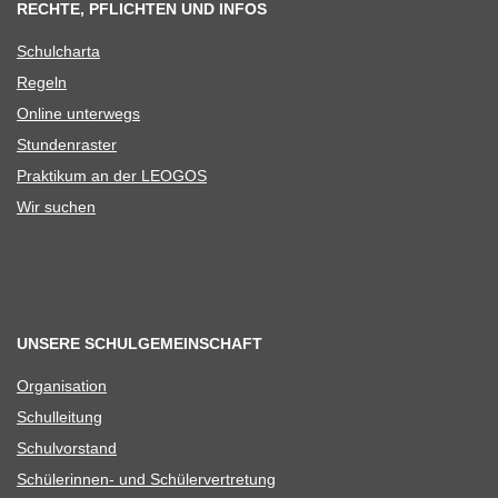
RECHTE, PFLICHTEN UND INFOS
Schul­charta
Regeln
Online unter­wegs
Stun­den­ras­ter
Prak­ti­kum an der LEOGOS
Wir suchen
UNSERE SCHULGEMEINSCHAFT
Orga­ni­sa­tion
Schul­lei­tung
Schul­vor­stand
Schü­le­rin­nen- und Schülervertretung