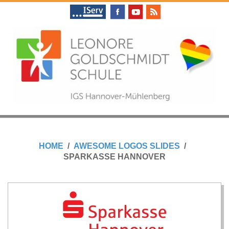
Skip
to
content
L
Primary
E
Navigation
HOME
AWESOME LOGOS SLIDES
Menu
SPARKASSE HANNOVER
O
N
O