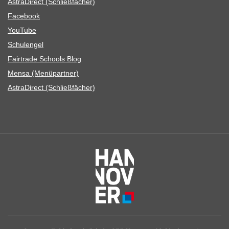
Astra­Di­rect (Schließ­fä­cher)
Face­book
You­Tube
Schul­en­gel
Fair­trade Schools Blog
Mensa (Menü­part­ner)
Astra­Di­rect (Schließ­fä­cher)