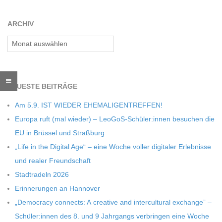
O
07
R
ARCHIV
Archiv
E
-
NEU­ESTE BEITRÄGE
G
Am 5.9. IST WIEDER EHEMALIGENTREFFEN!
Europa ruft (mal wie­der) – LeoGoS-Schüler:innen besu­chen die
O
EU in Brüs­sel und Straßburg
„Life in the Digi­tal Age“ – eine Woche vol­ler digi­ta­ler Erleb­nisse
L
und rea­ler Freundschaft
Stadt­ra­deln 2026
D
Erin­ne­run­gen an Hannover
„Demo­cracy con­nects: A crea­tive and inter­cul­tu­ral exch­ange” –
S
Schüler:innen des 8. und 9 Jahr­gangs ver­brin­gen eine Woche