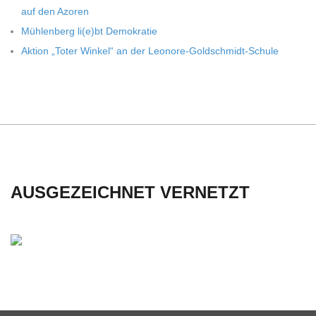
auf den Azoren
C
Müh­len­berg li(e)bt Demokratie
Aktion „Toter Win­kel“ an der Leonore-Goldschmidt-Schule
H
M
I
D
AUSGEZEICHNET VERNETZT
T
-
S