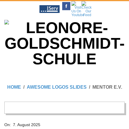
Skip
to
content
L
Primary
E
Navigation
HOME
AWESOME LOGOS SLIDES
MENTOR E.V.
Menu
O
N
2025-
On:
7. August 2025
08-