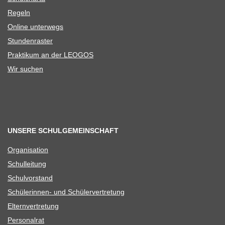
Regeln
Online unter­wegs
Stun­den­ras­ter
Prak­ti­kum an der LEOGOS
Wir suchen
UNSERE SCHULGEMEINSCHAFT
Orga­ni­sa­tion
Schul­lei­tung
Schul­vor­stand
Schü­le­rin­nen- und Schülervertretung
Eltern­ver­tre­tung
Per­so­nal­rat