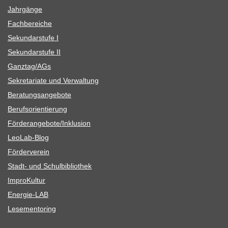
Jahr­gänge
Fach­be­rei­che
Sekun­dar­stufe I
Sekun­dar­stufe II
Ganztag/​​AGs
Sekre­ta­riate und Verwaltung
Bera­tungs­an­ge­bote
Berufs­ori­en­tie­rung
Förderangebote/​​Inklusion
Leo­Lab-Blog
För­der­ver­ein
Stadt- und Schulbibliothek
Impro­Kul­tur
Ener­­gie-LAB
Lese­men­to­ring