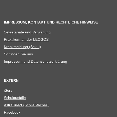
IMPRESSUM, KONTAKT UND RECHTLICHE HINWEISE
Sekre­ta­riate und Verwaltung
Prak­ti­kum an der LEOGOS
Krank­mel­dung (Sek. I)
So fin­den Sie uns
Impres­sum und Datenschutzerklärung
EXTERN
iServ
Schul­aus­fälle
Astra­Di­rect (Schließ­fä­cher)
Face­book