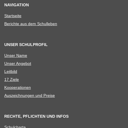
NAVIGATION
Start­seite
Berichte aus dem Schulleben
UNSER SCHULPROFIL
Unser Name
Unser Ange­bot
Leit­bild
17 Ziele
Koope­ra­tio­nen
Aus­zeich­nun­gen und Preise
RECHTE, PFLICHTEN UND INFOS
Schul­charta