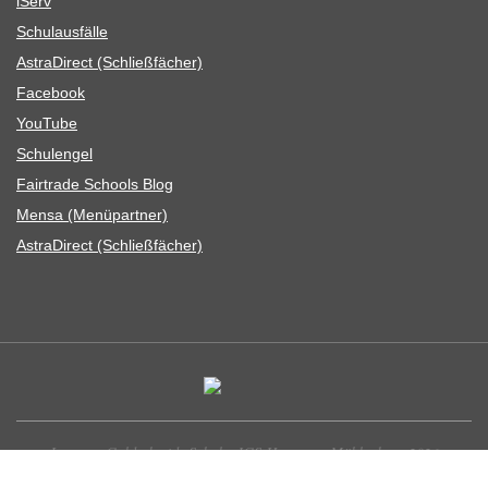
iServ
Schul­aus­fälle
Astra­Di­rect (Schließ­fä­cher)
Face­book
You­Tube
Schul­en­gel
Fair­trade Schools Blog
Mensa (Menü­part­ner)
Astra­Di­rect (Schließ­fä­cher)
Leonore-Goldschmidt-Schule, IGS Hannover-Mühlenberg 2026