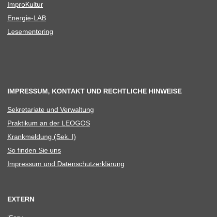
Impro­Kul­tur
Ener­­gie-LAB
Lese­men­to­ring
IMPRESSUM, KONTAKT UND RECHTLICHE HINWEISE
Sekre­ta­riate und Verwaltung
Prak­ti­kum an der LEOGOS
Krank­mel­dung (Sek. I)
So fin­den Sie uns
Impres­sum und Datenschutzerklärung
EXTERN