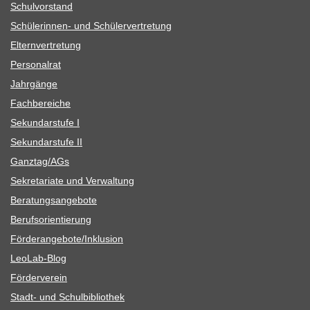
Schul­vor­stand
Schü­le­rin­nen- und Schülervertretung
Eltern­ver­tre­tung
Per­so­nal­rat
Jahr­gänge
Fach­be­rei­che
Sekun­dar­stufe I
Sekun­dar­stufe II
Ganztag/​​AGs
Sekre­ta­riate und Verwaltung
Bera­tungs­an­ge­bote
Berufs­ori­en­tie­rung
Förderangebote/​​Inklusion
Leo­Lab-Blog
För­der­ver­ein
Stadt- und Schulbibliothek