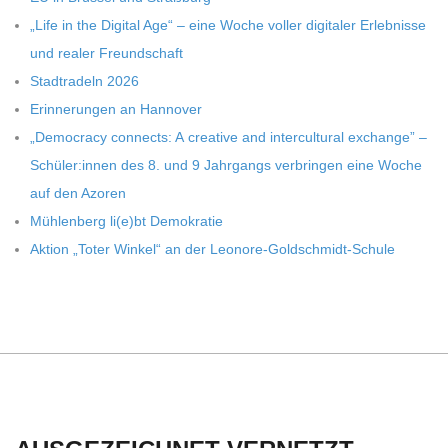
C
„Life in the Digi­tal Age“ – eine Woche vol­ler digi­ta­ler Erleb­nisse
H
und rea­ler Freundschaft
Stadt­ra­deln 2026
U
Erin­ne­run­gen an Hannover
„Demo­cracy con­nects: A crea­tive and inter­cul­tu­ral exch­ange” –
L
Schüler:innen des 8. und 9 Jahr­gangs ver­brin­gen eine Woche
auf den Azoren
E
Müh­len­berg li(e)bt Demokratie
Aktion „Toter Win­kel“ an der Leonore-Goldschmidt-Schule