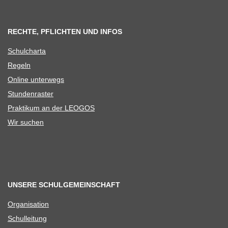
RECHTE, PFLICHTEN UND INFOS
Schul­charta
Regeln
Online unter­wegs
Stun­den­ras­ter
Prak­ti­kum an der LEOGOS
Wir suchen
UNSERE SCHULGEMEINSCHAFT
Orga­ni­sa­tion
Schul­lei­tung