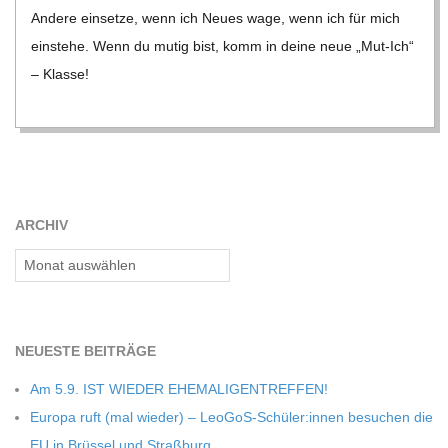
C
Andere ein­setze, wenn ich Neues wage, wenn ich für mich
ein­stehe. Wenn du mutig bist, komm in deine neue „Mut-Ich“
H
– Klasse!
M
I
ARCHIV
D
Archiv
T
-
NEU­ESTE BEITRÄGE
Am 5.9. IST WIEDER EHEMALIGENTREFFEN!
S
Europa ruft (mal wie­der) – LeoGoS-Schüler:innen besu­chen die
EU in Brüs­sel und Straßburg