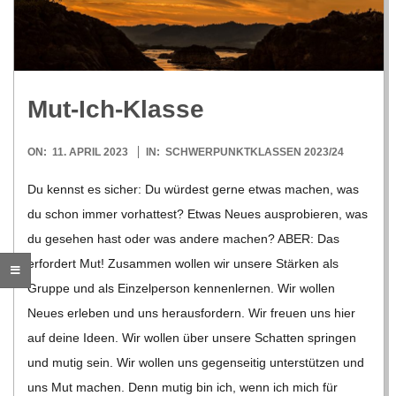
R
E
Mut-Ich-Klasse
-
2023-
ON:
11. APRIL 2023
IN:
SCHWERPUNKTKLASSEN 2023/24
G
04-
Du kennst es sicher: Du wür­dest gerne etwas machen, was
11
du schon immer vor­hat­test? Etwas Neues aus­pro­bie­ren, was
O
du gese­hen hast oder was andere machen? ABER: Das
L
erfor­dert Mut! Zusam­men wol­len wir unsere Stär­ken als
Gruppe und als Ein­zel­per­son ken­nen­ler­nen. Wir wol­len
D
Neues erle­ben und uns her­aus­for­dern. Wir freuen uns hier
auf deine Ideen. Wir wol­len über unsere Schat­ten sprin­gen
S
und mutig sein. Wir wol­len uns gegen­sei­tig unter­stüt­zen und
uns Mut machen. Denn mutig bin ich, wenn ich mich für