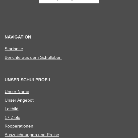
NAVIGATION
Start­seite
Berichte aus dem Schulleben
UNSER SCHULPROFIL
Unser Name
Unser Ange­bot
Leit­bild
17 Ziele
Koope­ra­tio­nen
Aus­zeich­nun­gen und Preise