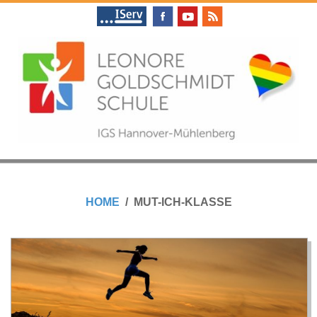
Skip
to
content
L
Primary
E
Navigation
HOME
MUT-ICH-KLASSE
Menu
O
N
O