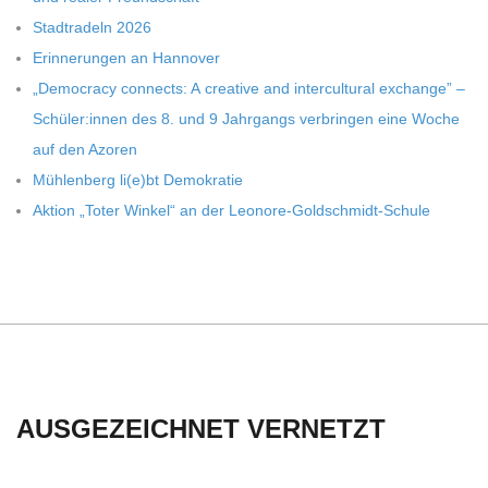
C
Stadt­ra­deln 2026
H
Erin­ne­run­gen an Hannover
„Demo­cracy con­nects: A crea­tive and inter­cul­tu­ral exch­ange” –
U
Schüler:innen des 8. und 9 Jahr­gangs ver­brin­gen eine Woche
auf den Azoren
L
Müh­len­berg li(e)bt Demokratie
Aktion „Toter Win­kel“ an der Leonore-Goldschmidt-Schule
E
AUSGEZEICHNET VERNETZT