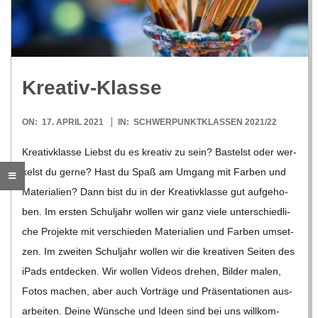
R
E
Krea­tiv-Klasse
-
2021-
ON:
17. APRIL 2021
IN:
SCHWERPUNKTKLASSEN 2021/22
G
04-
Krea­tiv­klasse Liebst du es krea­tiv zu sein? Bas­telst oder wer­
17
kelst du gerne? Hast du Spaß am Umgang mit Far­ben und
O
Mate­ria­lien? Dann bist du in der Krea­tiv­klasse gut auf­ge­ho­
L
ben. Im ers­ten Schul­jahr wol­len wir ganz viele unter­schied­li­
che Pro­jekte mit ver­schie­den Mate­ria­lien und Far­ben umset­
D
zen. Im zwei­ten Schul­jahr wol­len wir die krea­ti­ven Sei­ten des
iPads ent­de­cken. Wir wol­len Videos dre­hen, Bil­der malen,
S
Fotos machen, aber auch Vor­träge und Prä­sen­ta­tio­nen aus­
ar­bei­ten. Deine Wün­sche und Ideen sind bei uns will­kom­