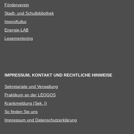
För­der­ver­ein
Stadt- und Schulbibliothek
Impro­Kul­tur
Ener­­gie-LAB
Lese­men­to­ring
IMPRESSUM, KONTAKT UND RECHTLICHE HINWEISE
Sekre­ta­riate und Verwaltung
Prak­ti­kum an der LEOGOS
Krank­mel­dung (Sek. I)
So fin­den Sie uns
Impres­sum und Datenschutzerklärung