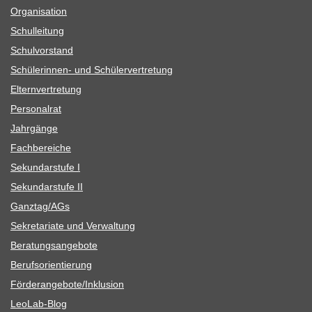
Orga­ni­sa­tion
Schul­lei­tung
Schul­vor­stand
Schü­le­rin­nen- und Schülervertretung
Eltern­ver­tre­tung
Per­so­nal­rat
Jahr­gänge
Fach­be­rei­che
Sekun­dar­stufe I
Sekun­dar­stufe II
Ganztag/​​AGs
Sekre­ta­riate und Verwaltung
Bera­tungs­an­ge­bote
Berufs­ori­en­tie­rung
Förderangebote/​​Inklusion
Leo­Lab-Blog