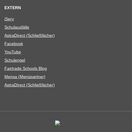
EXTERN
iServ
Schul­aus­fälle
Astra­Di­rect (Schließ­fä­cher)
Face­book
You­Tube
Schul­en­gel
Fair­trade Schools Blog
Mensa (Menü­part­ner)
Astra­Di­rect (Schließ­fä­cher)