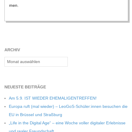
C
men.
H
M
ARCHIV
I
Archiv
D
T
NEU­ESTE BEITRÄGE
Am 5.9. IST WIEDER EHEMALIGENTREFFEN!
-
Europa ruft (mal wie­der) – LeoGoS-Schüler:innen besu­chen die
EU in Brüs­sel und Straßburg
S
„Life in the Digi­tal Age“ – eine Woche vol­ler digi­ta­ler Erleb­nisse
und rea­ler Freundschaft