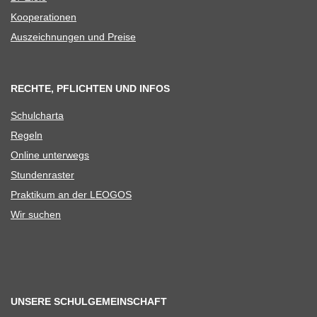
Koope­ra­tio­nen
Aus­zeich­nun­gen und Preise
RECHTE, PFLICHTEN UND INFOS
Schul­charta
Regeln
Online unter­wegs
Stun­den­ras­ter
Prak­ti­kum an der LEOGOS
Wir suchen
UNSERE SCHULGEMEINSCHAFT