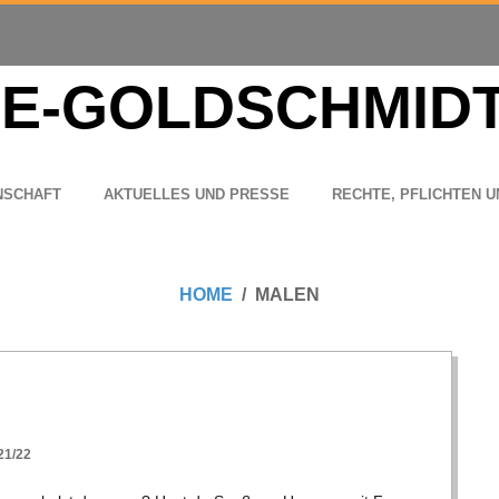
N­SCHAFT
AKTU­EL­LES UND PRESSE
RECHTE, PFLICH­TEN U
HOME
MALEN
1/22