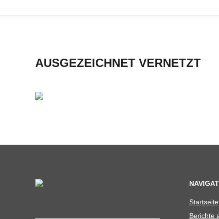
H
M
I
AUSGEZEICHNET VERNETZT
D
T
-
S
C
NAVIGAT
Start­seite
H
Berichte