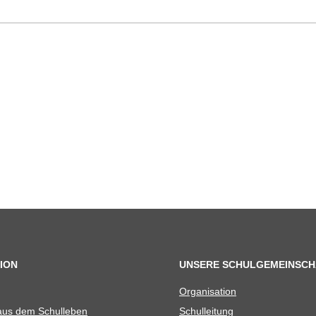
ION
UNSERE SCHULGEMEINSCH
Orga­ni­sa­tion
 aus dem Schulleben
Schul­lei­tung