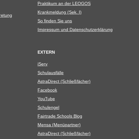
Prak­ti­kum an der LEOGOS
Krank­mel­dung (Sek. I)
tretung
So fin­den Sie uns
Impres­sum und Datenschutzerklärung
EXTERN
iServ
Schul­aus­fälle
Astra­Di­rect (Schließ­fä­cher)
Face­book
You­Tube
Schul­en­gel
Fair­trade Schools Blog
Mensa (Menü­part­ner)
Astra­Di­rect (Schließ­fä­cher)