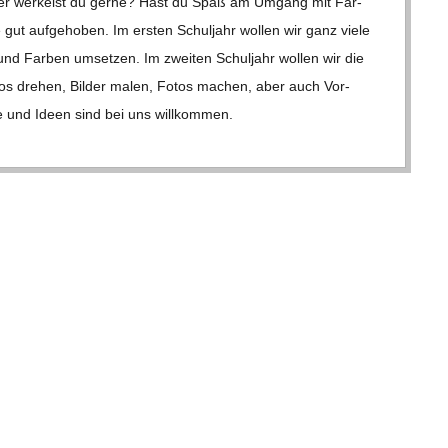
t oder wer­kelst du gerne? Hast du Spaß am Umgang mit Far­
 gut auf­ge­ho­ben. Im ers­ten Schul­jahr wol­len wir ganz viele
en und Far­ben umset­zen. Im zwei­ten Schul­jahr wol­len wir die
ideos dre­hen, Bil­der malen, Fotos machen, aber auch Vor­
he und Ideen sind bei uns will­kom­men.