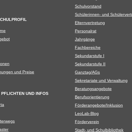
Schul­vor­stand
Schü­le­rin­nen- und Schülerver
SCHULPROFIL
Eltern­ver­tre­tung
ame
Per­so­nal­rat
e­bot
Jahr­gänge
Fach­be­rei­che
Sekun­dar­stufe I
io­nen
Sekun­dar­stufe II
­nun­gen und Preise
Ganztag/​​AGs
Sekre­ta­riate und Verwaltung
Bera­tungs­an­ge­bote
 PFLICHTEN UND INFOS
Berufs­ori­en­tie­rung
rta
Förderangebote/​​Inklusion
Leo­Lab-Blog
ter­wegs
För­der­ver­ein
as­ter
Stadt- und Schulbibliothek