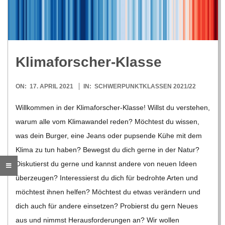
R
E
Kli­ma­for­scher-Klasse
-
2021-
ON:
17. APRIL 2021
IN:
SCHWERPUNKTKLASSEN 2021/22
G
04-
Will­kom­men in der Kli­ma­for­scher-Klasse! Willst du ver­ste­hen,
17
warum alle vom Kli­ma­wan­del reden? Möch­test du wis­sen,
O
was dein Bur­ger, eine Jeans oder pup­sende Kühe mit dem
L
Klima zu tun haben? Bewegst du dich gerne in der Natur?
Dis­ku­tierst du gerne und kannst andere von neuen Ideen
D
über­zeu­gen? Inter­es­sierst du dich für bedrohte Arten und
möch­test ihnen hel­fen? Möch­test du etwas ver­än­dern und
S
dich auch für andere ein­set­zen? Pro­bierst du gern Neues
aus und nimmst Her­aus­for­de­run­gen an? Wir wol­len