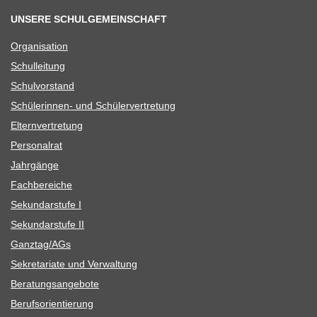
UNSERE SCHULGEMEINSCHAFT
Orga­ni­sa­tion
Schul­lei­tung
Schul­vor­stand
Schü­le­rin­nen- und Schülervertretung
Eltern­ver­tre­tung
Per­so­nal­rat
Jahr­gänge
Fach­be­rei­che
Sekun­dar­stufe I
Sekun­dar­stufe II
Ganztag/​​AGs
Sekre­ta­riate und Verwaltung
Bera­tungs­an­ge­bote
Berufs­ori­en­tie­rung