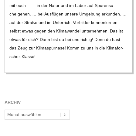
C
mit euch… … in der Natur und im Labor auf Spu­ren­su­
che gehen. … bei Aus­flü­gen unsere Umge­bung erkun­den. …
H
auf der Straße und im Unter­richt Vor­bil­der ken­nen­ler­nen. …
selbst etwas gegen den Kli­ma­wan­del unter­neh­men. Das ist
M
etwas für dich? Dann bist du bei uns rich­tig! Denn du hast
das Zeug zur Kli­ma­spür­nase! Komm zu uns in die Kli­ma­for­
I
scher-Klasse!
D
T
-
ARCHIV
Archiv
S