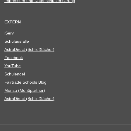
Impres­sum und Datenschutzerklärung
EXTERN
iServ
Schul­aus­fälle
Astra­Di­rect (Schließ­fä­cher)
Face­book
You­Tube
Schul­en­gel
Fair­trade Schools Blog
Mensa (Menü­part­ner)
Astra­Di­rect (Schließ­fä­cher)