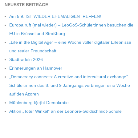
C
NEU­ESTE BEITRÄGE
H
Am 5.9. IST WIEDER EHEMALIGENTREFFEN!
Europa ruft (mal wie­der) – LeoGoS-Schüler:innen besu­chen die
U
EU in Brüs­sel und Straßburg
„Life in the Digi­tal Age“ – eine Woche vol­ler digi­ta­ler Erleb­nisse
L
und rea­ler Freundschaft
Stadt­ra­deln 2026
E
Erin­ne­run­gen an Hannover
„Demo­cracy con­nects: A crea­tive and inter­cul­tu­ral exch­ange” –
Schüler:innen des 8. und 9 Jahr­gangs ver­brin­gen eine Woche
auf den Azoren
Müh­len­berg li(e)bt Demokratie
Aktion „Toter Win­kel“ an der Leonore-Goldschmidt-Schule