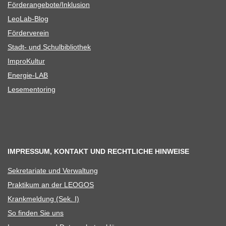
Förderangebote/​​Inklusion
Leo­Lab-Blog
För­der­ver­ein
Stadt- und Schulbibliothek
Impro­Kul­tur
Ener­­gie-LAB
Lese­men­to­ring
IMPRESSUM, KONTAKT UND RECHTLICHE HINWEISE
Sekre­ta­riate und Verwaltung
Prak­ti­kum an der LEOGOS
Krank­mel­dung (Sek. I)
So fin­den Sie uns