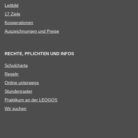
Leit­bild
17 Ziele
Koope­ra­tio­nen
Aus­zeich­nun­gen und Preise
RECHTE, PFLICHTEN UND INFOS
Schul­charta
Regeln
Online unter­wegs
Stun­den­ras­ter
Prak­ti­kum an der LEOGOS
Wir suchen