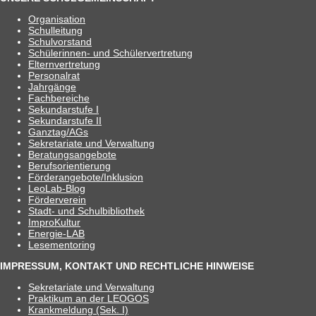
Orga­ni­sa­tion
Schul­lei­tung
Schul­vor­stand
Schü­le­rin­nen- und Schülervertretung
Eltern­ver­tre­tung
Per­so­nal­rat
Jahr­gänge
Fach­be­rei­che
Sekun­dar­stufe I
Sekun­dar­stufe II
Ganztag/​​AGs
Sekre­ta­riate und Verwaltung
Bera­tungs­an­ge­bote
Berufs­ori­en­tie­rung
Förderangebote/​​Inklusion
Leo­Lab-Blog
För­der­ver­ein
Stadt- und Schulbibliothek
Impro­Kul­tur
Ener­­gie-LAB
Lese­men­to­ring
IMPRESSUM, KONTAKT UND RECHTLICHE HINWEISE
Sekre­ta­riate und Verwaltung
Prak­ti­kum an der LEOGOS
Krank­mel­dung (Sek. I)