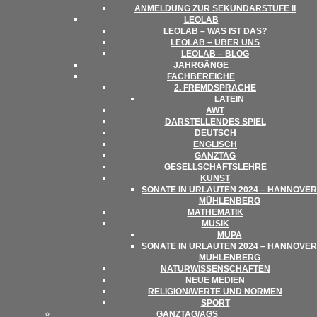
ANMEL­DUNG ZUR SEKUN­DAR­STUFE II
LEO­LAB
LEO­LAB – WAS IST DAS?
LEO­LAB – ÜBER UNS
LEO­LAB – BLOG
JAHR­GÄNGE
FACH­BE­REI­CHE
2. FREMD­SPRA­CHE
LATEIN
AWT
DAR­STEL­LEN­DES SPIEL
DEUTSCH
ENG­LISCH
GANZ­TAG
GESELL­SCHAFTS­LEHRE
KUNST
SONATE IN URLAU­TEN 2024 – HAN­NO­VER
MÜHLENBERG
MATHE­MA­TIK
MUSIK
MUPA
SONATE IN URLAU­TEN 2024 – HAN­NO­VER
MÜHLENBERG
NATUR­WIS­SEN­SCHAF­TEN
NEUE MEDIEN
RELIGION/​​WERTE UND NORMEN
SPORT
GANZTAG/​​AGS