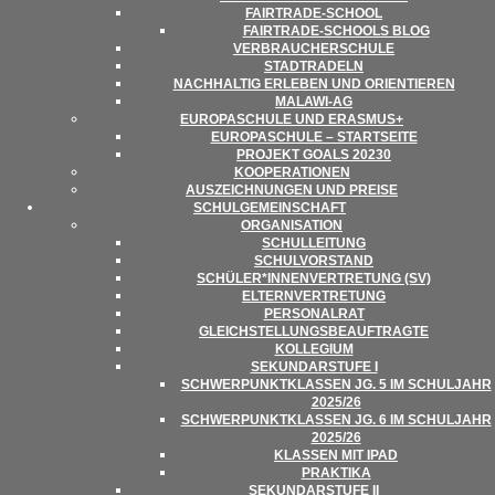
FAIR­­TRADE-SCHOOL
FAIR­TRADE-SCHOOLS BLOG
VER­BRAU­CHER­SCHULE
STADT­RA­DELN
NACH­HAL­TIG ERLE­BEN UND ORIENTIEREN
MALAWI-AG
EURO­PA­SCHULE UND ERASMUS+
EURO­PA­SCHULE – STARTSEITE
PRO­JEKT GOALS 20230
KOOPE­RA­TIO­NEN
AUS­ZEICH­NUN­GEN UND PREISE
SCHUL­GE­MEIN­SCHAFT
ORGA­NI­SA­TION
SCHUL­LEI­TUNG
SCHUL­VOR­STAND
SCHÜLER*INNENVERTRETUNG (SV)
ELTERN­VER­TRE­TUNG
PER­SO­NAL­RAT
GLEICH­STEL­LUNGS­BE­AUF­TRAGTE
KOL­LE­GIUM
SEKUN­DAR­STUFE I
SCHWER­PUNKT­KLAS­SEN JG. 5 IM SCHUL­JAHR
2025/​​26
SCHWER­PUNKT­KLAS­SEN JG. 6 IM SCHUL­JAHR
2025/​​26
KLAS­SEN MIT IPAD
PRAK­TIKA
SEKUN­DAR­STUFE II