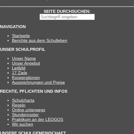
SEITE DURCHSUCHEN:
NAVIGATION
Start­seite
Berichte aus dem Schulleben
UNSER SCHULPROFIL
Unser Name
Unser Ange­bot
Leit­bild
17 Ziele
Koope­ra­tio­nen
Aus­zeich­nun­gen und Preise
RECHTE, PFLICHTEN UND INFOS
Schul­charta
Regeln
Online unter­wegs
Stun­den­ras­ter
Prak­ti­kum an der LEOGOS
Wir suchen
UNSERE SCHULGEMEINSCHAFT