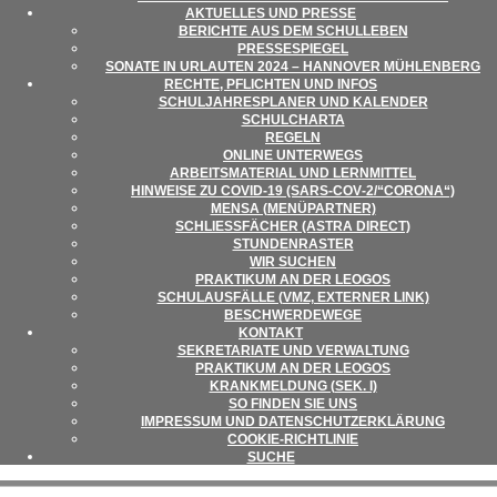
AKTU­EL­LES UND PRESSE
BERICHTE AUS DEM SCHULLEBEN
PRES­SE­SPIE­GEL
SONATE IN URLAU­TEN 2024 – HAN­NO­VER MÜHLENBERG
RECHTE, PFLICH­TEN UND INFOS
SCHUL­JAH­RES­PLA­NER UND KALENDER
SCHUL­CHARTA
REGELN
ONLINE UNTER­WEGS
ARBEITS­MA­TE­RIAL UND LERNMITTEL
HIN­WEISE ZU COVID-19 (SARS-COV‑2/“CORONA“)
MENSA (MENÜ­PART­NER)
SCHLIESS­FÄ­CHER (ASTRA DIRECT)
STUN­DEN­RAS­TER
WIR SUCHEN
PRAK­TI­KUM AN DER LEOGOS
SCHUL­AUS­FÄLLE (VMZ, EXTER­NER LINK)
BESCHWER­DE­WEGE
KON­TAKT
SEKRE­TA­RIATE UND VERWALTUNG
PRAK­TI­KUM AN DER LEOGOS
KRANK­MEL­DUNG (SEK. I)
SO FIN­DEN SIE UNS
IMPRES­SUM UND DATENSCHUTZERKLÄRUNG
COO­KIE-RICHT­LI­NIE
SUCHE