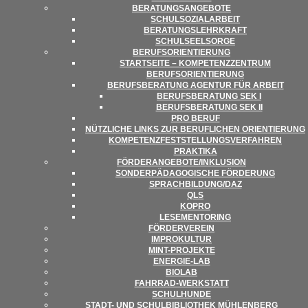
BERA­TUNGS­AN­GE­BOTE
SCHUL­SO­ZI­AL­AR­BEIT
BERA­TUNGS­LEHR­KRAFT
SCHUL­SEEL­SORGE
BERUFS­ORI­EN­TIE­RUNG
START­SEITE – KOM­PE­TENZ­ZEN­TRUM
BERUFSORIENTIERUNG
BERUFS­BE­RA­TUNG AGEN­TUR FÜR ARBEIT
BERUFS­BE­RA­TUNG SEK I
BERUFS­BE­RA­TUNG SEK II
PRO BERUF
NÜTZ­LI­CHE LINKS ZUR BERUF­LI­CHEN ORIENTIERUNG
KOM­PE­TENZ­FEST­STEL­LUNGS­VER­FAH­REN
PRAK­TIKA
FÖRDERANGEBOTE/​​INKLUSION
SON­DER­PÄD­AGO­GI­SCHE FÖRDERUNG
SPRACHBILDUNG/​​DAZ
QLS
KOPRO
LESE­MEN­TO­RING
FÖR­DER­VER­EIN
IMPRO­KUL­TUR
MINT-PRO­­JEKTE
ENER­­GIE-LAB
BIO­LAB
FAHR­RAD-WER­K­STATT
SCHUL­HUNDE
STADT- UND SCHUL­BI­BLIO­THEK MÜHLENBERG