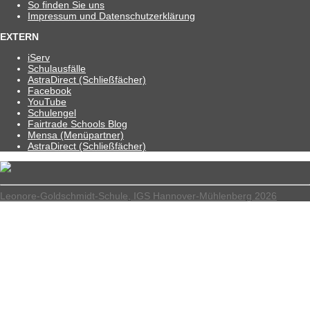
So fin­den Sie uns
Impres­sum und Datenschutzerklärung
EXTERN
iServ
Schul­aus­fälle
Astra­Di­rect (Schließ­fä­cher)
Face­book
You­Tube
Schul­en­gel
Fair­trade Schools Blog
Mensa (Menü­part­ner)
Astra­Di­rect (Schließ­fä­cher)
Leonore-Goldschmidt-Schule, IGS Hannover-Mühlenberg 2026