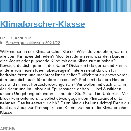
Kli­ma­for­scher-Klasse
2021-
On:
17. April 2021
04-
In:
Schwerpunktklassen 2021/22
17
Will­kom­men in der Kli­ma­for­scher-Klasse! Willst du ver­ste­hen, warum
alle vom Kli­ma­wan­del reden? Möch­test du wis­sen, was dein Bur­ger,
eine Jeans oder pup­sende Kühe mit dem Klima zu tun haben?
Bewegst du dich gerne in der Natur? Dis­ku­tierst du gerne und kannst
andere von neuen Ideen über­zeu­gen? Inter­es­sierst du dich für
bedrohte Arten und möch­test ihnen hel­fen? Möch­test du etwas ver­än­
dern und dich auch für andere ein­set­zen? Pro­bierst du gern Neues
aus und nimmst Her­aus­for­de­run­gen an? Wir wol­len mit euch… … in
der Natur und im Labor auf Spu­ren­su­che gehen. … bei Aus­flü­gen
unsere Umge­bung erkun­den. … auf der Straße und im Unter­richt Vor­
bil­der ken­nen­ler­nen. … selbst etwas gegen den Kli­ma­wan­del unter­
neh­men. Das ist etwas für dich? Dann bist du bei uns rich­tig! Denn du
hast das Zeug zur Kli­ma­spür­nase! Komm zu uns in die Kli­ma­for­scher-
Klasse!
ARCHIV