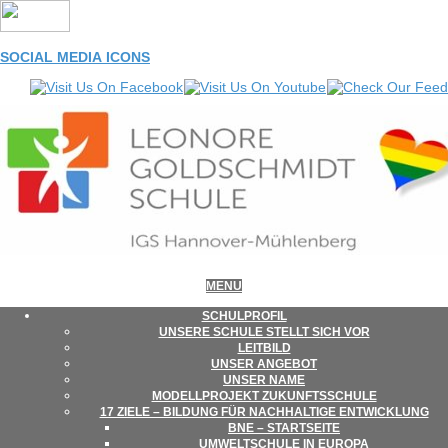
Skip
to
content
SOCIAL MEDIA ICONS
LEONORE-
Primary
MENU
Navigation
Menu
SCHUL­PRO­FIL
UNSERE SCHULE STELLT SICH VOR
GOLDSCHMIDT-
LEIT­BILD
UNSER ANGE­BOT
UNSER NAME
MODELL­PRO­JEKT ZUKUNFTSSCHULE
SCHULE
17 ZIELE – BIL­DUNG FÜR NACH­HAL­TIGE ENTWICKLUNG
BNE – STARTSEITE
UMWELT­SCHULE IN EUROPA