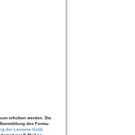
kum erho­ben wer­den. Die
ber­mitt­lung des For­mu­
rung der Leo­nore-Gold­