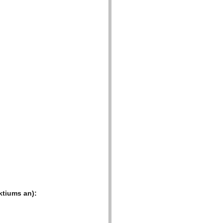
­ti­ums an):