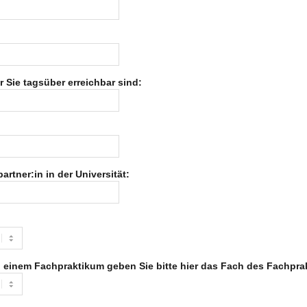
 Sie tags­über erreich­bar sind:
tner:in in der Universität:
ei einem Fach­prak­ti­kum geben Sie bitte hier das Fach des Fach­prak