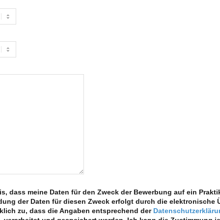
s, dass meine Daten für den Zweck der Bewer­bung auf ein Prak­ti­
ung der Daten für die­sen Zweck erfolgt durch die elek­tro­ni­sche Ü
k­lich zu, dass die Anga­ben ent­spre­chend der
Daten­schutz­er­klä­