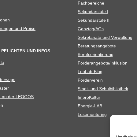
Fach­be­rei­che
Sekun­dar­stufe I
io­nen
Sekun­dar­stufe II
­nun­gen und Preise
Ganztag/​​AGs
Sekre­ta­riate und Verwaltung
Bera­tungs­an­ge­bote
 PFLICHTEN UND INFOS
Berufs­ori­en­tie­rung
rta
Förderangebote/​​Inklusion
Leo­Lab-Blog
ter­wegs
För­der­ver­ein
as­ter
Stadt- und Schulbibliothek
kum an der LEOGOS
Impro­Kul­tur
en
Ener­­gie-LAB
Lese­men­to­ring