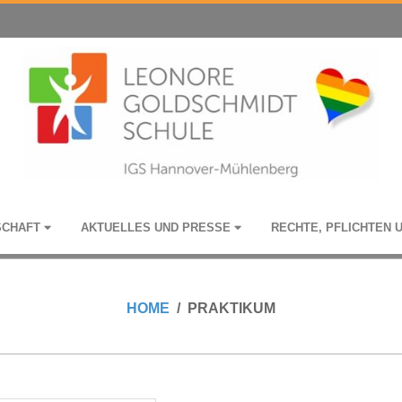
­SCHAFT
AKTU­EL­LES UND PRESSE
RECHTE, PFLICH­TEN 
HOME
PRAKTIKUM