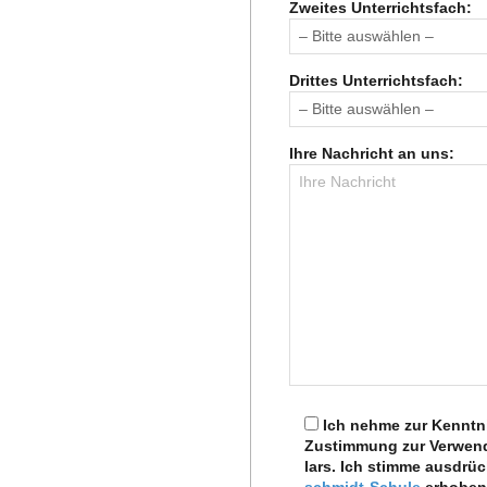
Zwei­tes Unterrichtsfach:
C
H
Drit­tes Unterrichtsfach:
M
Ihre Nach­richt an uns:
I
D
T
-
S
Ich nehme zur Kennt­ni
Zustim­mung zur Ver­wen­d
lars. Ich stimme aus­drüc