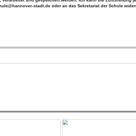
 ver­ar­bei­tet und gespei­chert wer­den. Ich kann die Zustim­mung je
ule@hannover-stadt.de oder an das Sekre­ta­riat der Schule wider