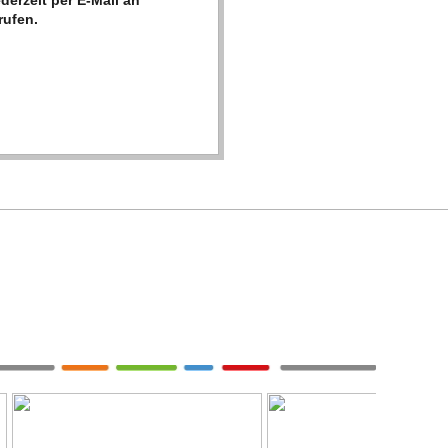
der­zeit per E‑Mail an
rufen.