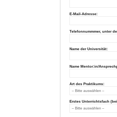
R
E‑Mail-Adresse:
E
Tele­fon­numm­mer, unter der
-
Name der Universität:
G
O
Name Mentor:in/Ansprechpar
L
Art des Praktikums:
D
Ers­tes Unter­richts­fach (b
S