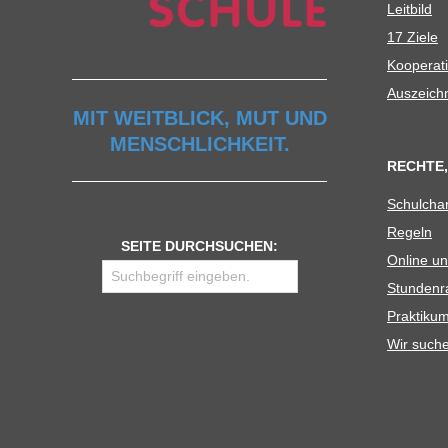
Leit­bild
17 Ziele
Koope­ra­t
Aus­zeich
MIT WEITBLICK, MUT UND
MENSCHLICHKEIT.
RECHTE,
Schul­cha
Regeln
SEITE DURCHSUCHEN:
Online un
Stun­den­r
Prak­ti­
Wir such