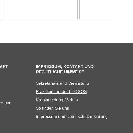
AFT
IMPRESSUM, KONTAKT UND
RECHTLICHE HINWEISE
Sekre­ta­riate und Verwaltung
Prak­ti­kum an der LEOGOS
Krank­mel­dung (Sek. I)
tretung
So fin­den Sie uns
Impres­sum und Datenschutzerklärung