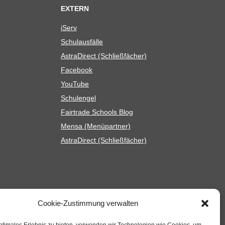
EXTERN
iServ
Schul­aus­fälle
Astra­Di­rect (Schließ­fä­cher)
Face­book
You­Tube
Schul­en­gel
Fair­trade Schools Blog
Mensa (Menü­part­ner)
Astra­Di­rect (Schließ­fä­cher)
Cookie-Zustimmung verwalten