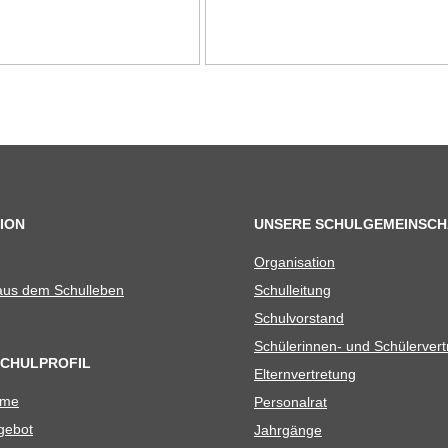
ION
UNSERE SCHULGEMEINSCH
Orga­ni­sa­tion
 aus dem Schulleben
Schul­lei­tung
Schul­vor­stand
Schü­le­rin­nen- und Schülerver
SCHULPROFIL
Eltern­ver­tre­tung
ame
Per­so­nal­rat
e­bot
Jahr­gänge