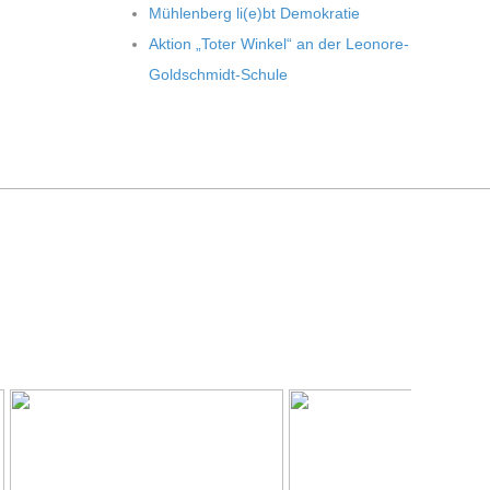
Müh­len­berg li(e)bt Demokratie
Aktion „Toter Win­kel“ an der Leonore-
Goldschmidt-Schule