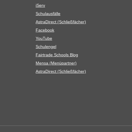
iServ
Schul­aus­fälle
Astra­Di­rect (Schließ­fä­cher)
Face­book
You­Tube
Schul­en­gel
Fair­trade Schools Blog
Mensa (Menü­part­ner)
Astra­Di­rect (Schließ­fä­cher)