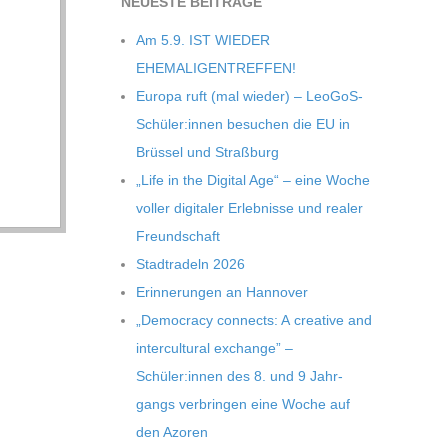
NEU­ESTE BEITRÄGE
Am 5.9. IST WIEDER
EHEMALIGENTREFFEN!
Europa ruft (mal wie­der) – LeoGoS-
Schüler:innen besu­chen die EU in
Brüs­sel und Straßburg
„Life in the Digi­tal Age“ – eine Woche
vol­ler digi­ta­ler Erleb­nisse und rea­ler
Freundschaft
Stadt­ra­deln 2026
Erin­ne­run­gen an Hannover
„Demo­cracy con­nects: A crea­tive and
inter­cul­tu­ral exch­ange” –
Schüler:innen des 8. und 9 Jahr­
gangs ver­brin­gen eine Woche auf
den Azoren