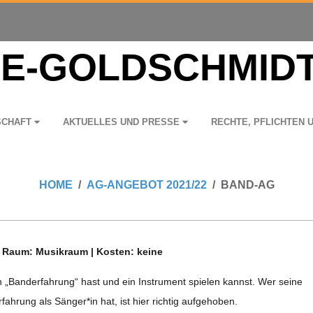
­SCHAFT
AKTU­EL­LES UND PRESSE
RECHTE, PFLICH­TEN 
HOME
AG-ANGEBOT 2021/22
BAND-AG
 | Raum: Musik­raum | Kos­ten: keine
Band­er­fah­rung“ hast und ein Instru­ment spie­len kannst. Wer seine
h­rung als Sänger*in hat, ist hier rich­tig aufgehoben.