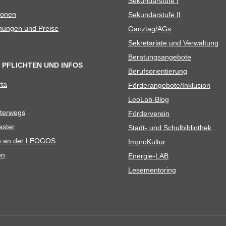
Sekun­dar­stufe I
io­nen
Sekun­dar­stufe II
­nun­gen und Preise
Ganztag/​​AGs
Sekre­ta­riate und Verwaltung
Bera­tungs­an­ge­bote
 PFLICHTEN UND INFOS
Berufs­ori­en­tie­rung
rta
Förderangebote/​​Inklusion
Leo­Lab-Blog
ter­wegs
För­der­ver­ein
as­ter
Stadt- und Schulbibliothek
kum an der LEOGOS
Impro­Kul­tur
en
Ener­­gie-LAB
Lese­men­to­ring