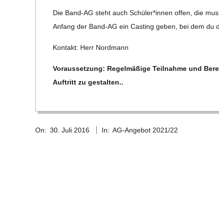
E
Die Band-AG steht auch Schüler*innen offen, die musi
Anfang der Band-AG ein Cas­ting geben, bei dem du d
-
Kon­takt: Herr Nordmann
G
Vor­aus­set­zung: Regel­mä­ßige Teil­nahme und Bere
O
Auf­tritt zu gestalten..
L
2016-
On:
30. Juli 2016
In:
AG-Angebot 2021/22
07-
D
30
S
C