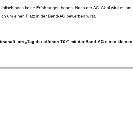
­ka­lisch noch keine Erfah­run­gen haben. Nach der AG-Wahl wird es am
ich um einen Platz in der Band-AG bewer­ben wirst.
it­schaft, am „Tag der offe­nen Tür“ mit der Band-AG einen klei­nen