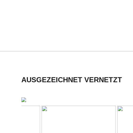
H
M
I
D
T
-
AUSGEZEICHNET VERNETZT
S
C
H