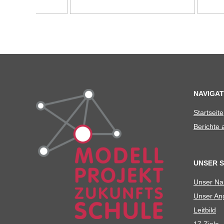
U
L
E
NAVIGAT
Start­seite
Berichte
UNSER 
Unser N
Unser Ang
Leit­bild