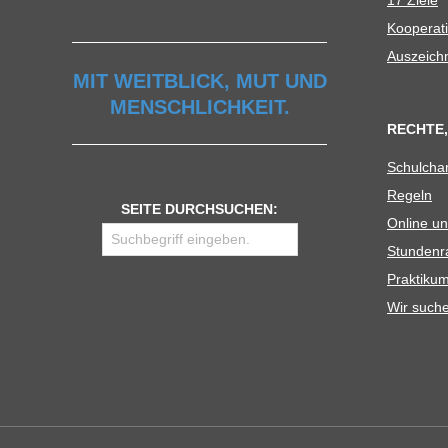
17 Ziele
Koope­ra­t
Aus­zeich
MIT WEITBLICK, MUT UND
MENSCHLICHKEIT.
RECHTE,
Schul­cha
Regeln
SEITE DURCHSUCHEN:
Online un
Stun­den­r
Prak­ti­
Wir such