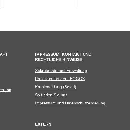
AFT
IMPRESSUM, KONTAKT UND
RECHTLICHE HINWEISE
Sekre­ta­riate und Verwaltung
Prak­ti­kum an der LEOGOS
Krank­mel­dung (Sek. I)
tretung
So fin­den Sie uns
Impres­sum und Datenschutzerklärung
EXTERN