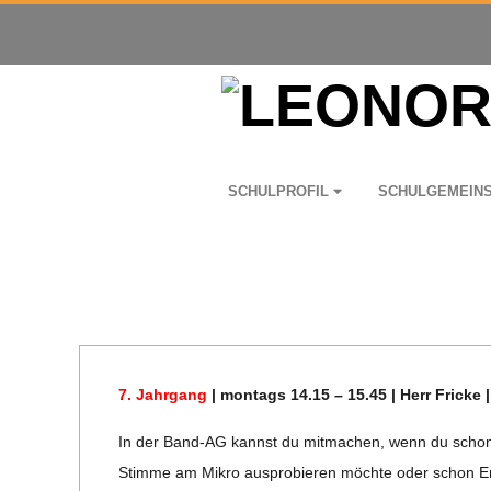
Skip
to
content
L
Primary
SCHUL­PRO­FIL
SCHUL­GE­MEIN
E
Navigation
Menu
O
N
O
7. Jahr­gang
| mon­tags 14.15 – 15.45 | Herr Fri­cke
R
In der Band-AG kannst du mit­ma­chen, wenn du schon „
Stimme am Mikro aus­pro­bie­ren möchte oder schon Erfa