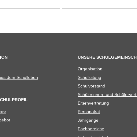
ION
UNSERE SCHULGEMEINSCH
Orga­ni­sa­tion
 aus dem Schulleben
Schul­lei­tung
Schul­vor­stand
Schü­le­rin­nen- und Schülerver
SCHULPROFIL
Eltern­ver­tre­tung
ame
Per­so­nal­rat
e­bot
Jahr­gänge
Fach­be­rei­che