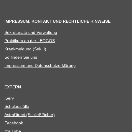
IMPRESSUM, KONTAKT UND RECHTLICHE HINWEISE
Sekre­ta­riate und Verwaltung
Prak­ti­kum an der LEOGOS
Krank­mel­dung (Sek. I)
So fin­den Sie uns
Impres­sum und Datenschutzerklärung
EXTERN
iServ
Schul­aus­fälle
Astra­Di­rect (Schließ­fä­cher)
Face­book
You­Tube