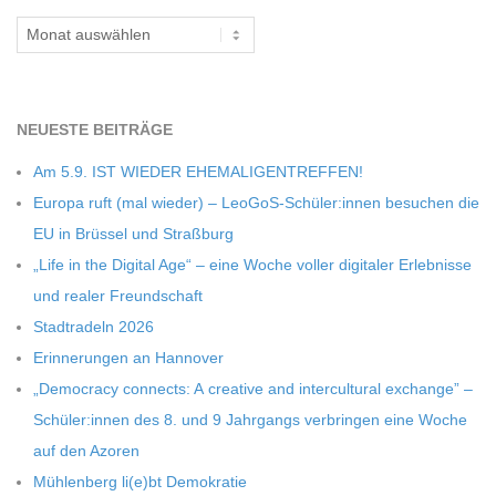
C
Archiv
H
NEU­ESTE BEITRÄGE
M
Am 5.9. IST WIEDER EHEMALIGENTREFFEN!
I
Europa ruft (mal wie­der) – LeoGoS-Schüler:innen besu­chen die
EU in Brüs­sel und Straßburg
D
„Life in the Digi­tal Age“ – eine Woche vol­ler digi­ta­ler Erleb­nisse
und rea­ler Freundschaft
T
Stadt­ra­deln 2026
Erin­ne­run­gen an Hannover
-
„Demo­cracy con­nects: A crea­tive and inter­cul­tu­ral exch­ange” –
Schüler:innen des 8. und 9 Jahr­gangs ver­brin­gen eine Woche
S
auf den Azoren
Müh­len­berg li(e)bt Demokratie