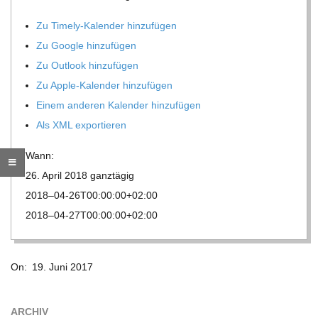
R
Zu Timely-Kalen­der hinzufügen
Zu Google hinzufügen
E
Zu Out­look hinzufügen
Zu Apple-Kalen­der hinzufügen
-
Einem ande­ren Kalen­der hinzufügen
Als XML exportieren
G
Wann:
O
26. April 2018
ganz­tä­gig
2018–04-26T00:00:00+02:00
L
2018–04-27T00:00:00+02:00
2017-
D
On:
19. Juni 2017
06-
S
19
ARCHIV