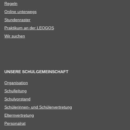
Regeln
Online unter­wegs
Stun­den­ras­ter
Prak­ti­kum an der LEOGOS
Wir suchen
UNSERE SCHULGEMEINSCHAFT
Orga­ni­sa­tion
Schul­lei­tung
Schul­vor­stand
Schü­le­rin­nen- und Schülervertretung
Eltern­ver­tre­tung
Per­so­nal­rat