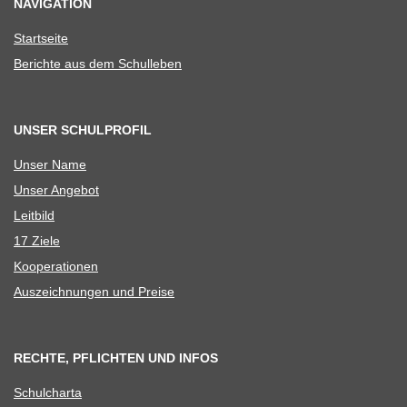
NAVIGATION
Start­seite
Berichte aus dem Schulleben
UNSER SCHULPROFIL
Unser Name
Unser Ange­bot
Leit­bild
17 Ziele
Koope­ra­tio­nen
Aus­zeich­nun­gen und Preise
RECHTE, PFLICHTEN UND INFOS
Schul­charta