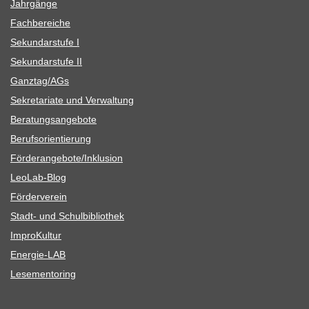
Jahr­gänge
Fach­be­rei­che
Sekun­dar­stufe I
Sekun­dar­stufe II
Ganztag/​​AGs
Sekre­ta­riate und Verwaltung
Bera­tungs­an­ge­bote
Berufs­ori­en­tie­rung
Förderangebote/​​Inklusion
Leo­Lab-Blog
För­der­ver­ein
Stadt- und Schulbibliothek
Impro­Kul­tur
Ener­­gie-LAB
Lese­men­to­ring