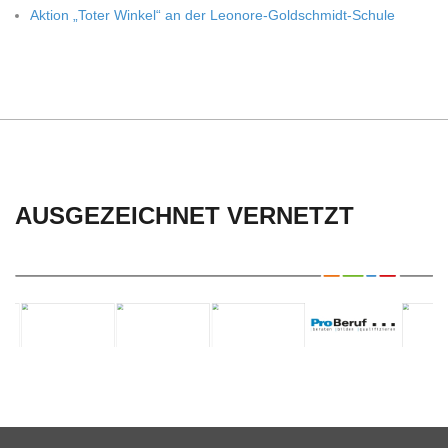
C
Aktion „Toter Win­kel“ an der Leonore-Goldschmidt-Schule
H
U
L
AUSGEZEICHNET VERNETZT
E