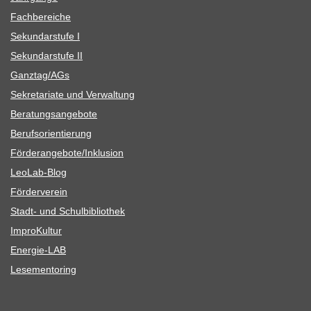
Fach­be­rei­che
Sekun­dar­stufe I
Sekun­dar­stufe II
Ganztag/​​AGs
Sekre­ta­riate und Verwaltung
Bera­tungs­an­ge­bote
Berufs­ori­en­tie­rung
Förderangebote/​​Inklusion
Leo­Lab-Blog
För­der­ver­ein
Stadt- und Schulbibliothek
Impro­Kul­tur
Ener­­gie-LAB
Lese­men­to­ring