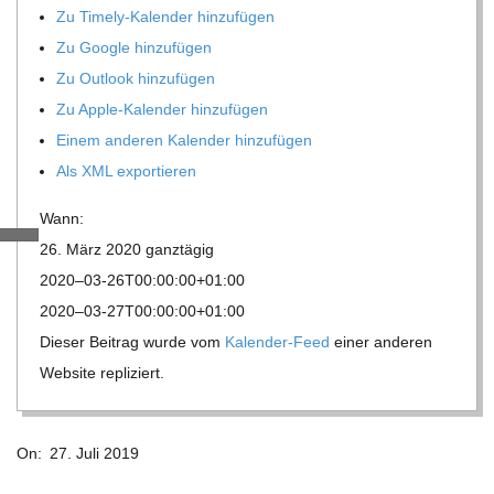
Zu Timely-Kalen­der hinzufügen
R
Zu Google hinzufügen
Zu Out­look hinzufügen
E
Zu Apple-Kalen­der hinzufügen
Einem ande­ren Kalen­der hinzufügen
-
Als XML exportieren
G
Wann:
26. März 2020
ganz­tä­gig
O
2020–03-26T00:00:00+01:00
2020–03-27T00:00:00+01:00
L
Die­ser Bei­trag wurde vom
Kalen­der-Feed
einer ande­ren
Web­site repliziert.
D
2019-
S
On:
27. Juli 2019
07-
27