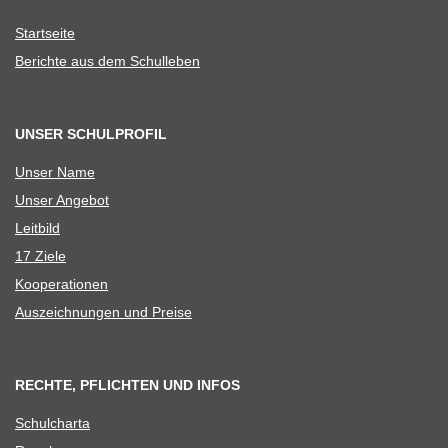
Start­seite
Berichte aus dem Schulleben
UNSER SCHULPROFIL
Unser Name
Unser Ange­bot
Leit­bild
17 Ziele
Koope­ra­tio­nen
Aus­zeich­nun­gen und Preise
RECHTE, PFLICHTEN UND INFOS
Schul­charta