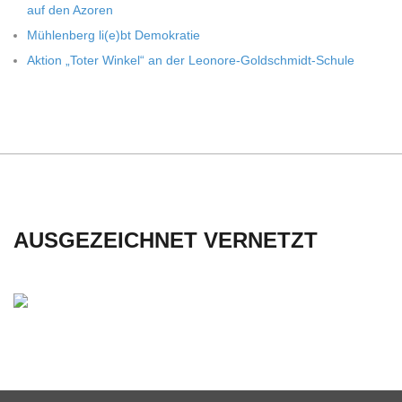
auf den Azoren
C
Müh­len­berg li(e)bt Demokratie
H
Aktion „Toter Win­kel“ an der Leonore-Goldschmidt-Schule
U
L
E
AUSGEZEICHNET VERNETZT