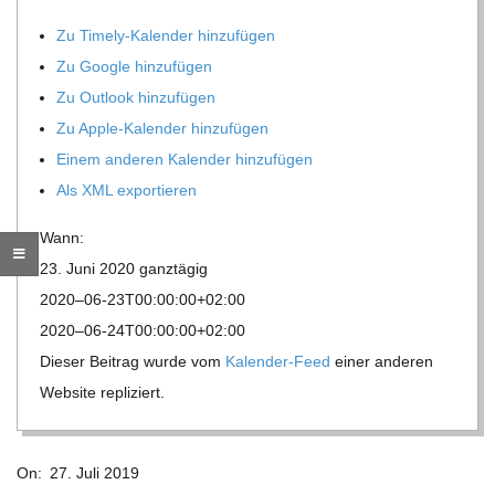
O
Zu Timely-Kalen­der hinzufügen
R
Zu Google hinzufügen
Zu Out­look hinzufügen
E
Zu Apple-Kalen­der hinzufügen
Einem ande­ren Kalen­der hinzufügen
-
Als XML exportieren
G
Wann:
23. Juni 2020
ganz­tä­gig
O
2020–06-23T00:00:00+02:00
2020–06-24T00:00:00+02:00
L
Die­ser Bei­trag wurde vom
Kalen­der-Feed
einer ande­ren
Web­site repliziert.
D
2019-
S
On:
27. Juli 2019
07-