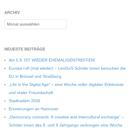
27
C
ARCHIV
Archiv
H
M
NEU­ESTE BEITRÄGE
I
Am 5.9. IST WIEDER EHEMALIGENTREFFEN!
Europa ruft (mal wie­der) – LeoGoS-Schüler:innen besu­chen die
D
EU in Brüs­sel und Straßburg
„Life in the Digi­tal Age“ – eine Woche vol­ler digi­ta­ler Erleb­nisse
T
und rea­ler Freundschaft
Stadt­ra­deln 2026
-
Erin­ne­run­gen an Hannover
„Demo­cracy con­nects: A crea­tive and inter­cul­tu­ral exch­ange” –
S
Schüler:innen des 8. und 9 Jahr­gangs ver­brin­gen eine Woche