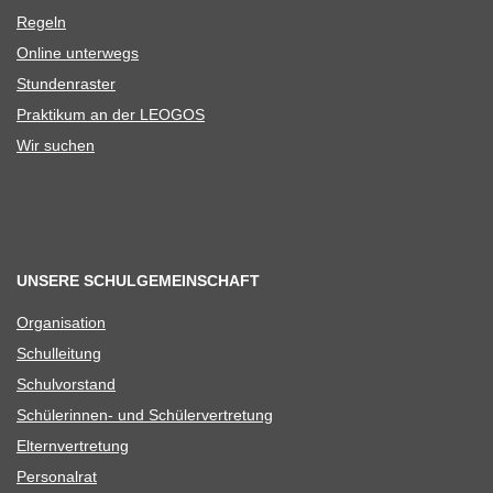
Regeln
Online unter­wegs
Stun­den­ras­ter
Prak­ti­kum an der LEOGOS
Wir suchen
UNSERE SCHULGEMEINSCHAFT
Orga­ni­sa­tion
Schul­lei­tung
Schul­vor­stand
Schü­le­rin­nen- und Schülervertretung
Eltern­ver­tre­tung
Per­so­nal­rat