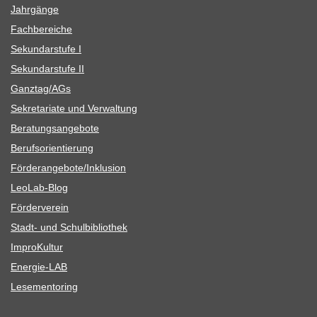
Jahr­gänge
Fach­be­rei­che
Sekun­dar­stufe I
Sekun­dar­stufe II
Ganztag/​​AGs
Sekre­ta­riate und Verwaltung
Bera­tungs­an­ge­bote
Berufs­ori­en­tie­rung
Förderangebote/​​Inklusion
Leo­Lab-Blog
För­der­ver­ein
Stadt- und Schulbibliothek
Impro­Kul­tur
Ener­­gie-LAB
Lese­men­to­ring