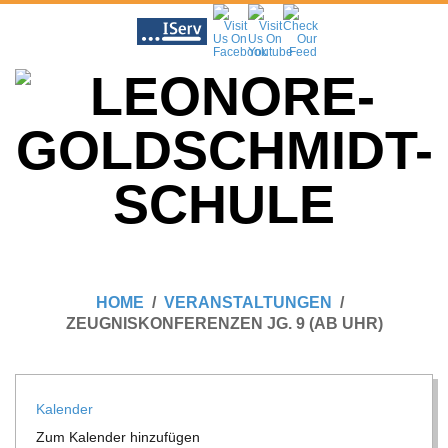
Skip
to
content
L
Primary
E
Navigation
HOME
VERANSTALTUNGEN
Menu
ZEUGNISKONFERENZEN JG. 9 (AB UHR)
O
N
Kalen­der
Zum Kalen­der hinzufügen