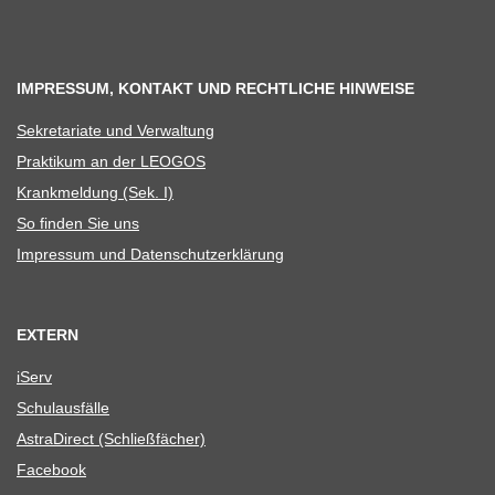
IMPRESSUM, KONTAKT UND RECHTLICHE HINWEISE
Sekre­ta­riate und Verwaltung
Prak­ti­kum an der LEOGOS
Krank­mel­dung (Sek. I)
So fin­den Sie uns
Impres­sum und Datenschutzerklärung
EXTERN
iServ
Schul­aus­fälle
Astra­Di­rect (Schließ­fä­cher)
Face­book