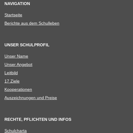
NAVIGATION
Start­seite
Berichte aus dem Schulleben
UNSER SCHULPROFIL
Unser Name
Unser Ange­bot
Leit­bild
17 Ziele
Koope­ra­tio­nen
Aus­zeich­nun­gen und Preise
RECHTE, PFLICHTEN UND INFOS
Schul­charta