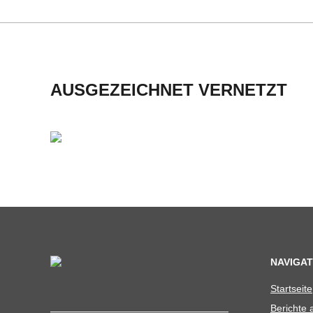
H
M
I
AUSGEZEICHNET VERNETZT
D
T
-
S
C
NAVIGAT
Start­seite
H
Berichte