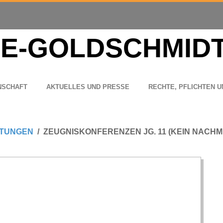
N­SCHAFT
AKTU­EL­LES UND PRESSE
RECHTE, PFLICH­TEN U
TUNGEN
ZEUGNISKONFERENZEN JG. 11 (KEIN NACH