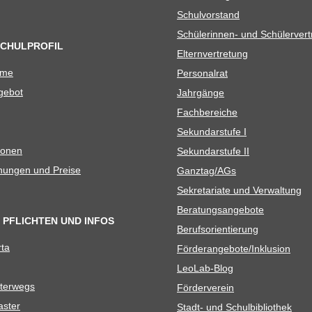
Schul­vor­stand
Schü­le­rin­nen- und Schülerver
SCHULPROFIL
Eltern­ver­tre­tung
ame
Per­so­nal­rat
e­bot
Jahr­gänge
Fach­be­rei­che
Sekun­dar­stufe I
io­nen
Sekun­dar­stufe II
­nun­gen und Preise
Ganztag/​​AGs
Sekre­ta­riate und Verwaltung
Bera­tungs­an­ge­bote
 PFLICHTEN UND INFOS
Berufs­ori­en­tie­rung
rta
Förderangebote/​​Inklusion
Leo­Lab-Blog
ter­wegs
För­der­ver­ein
as­ter
Stadt- und Schulbibliothek