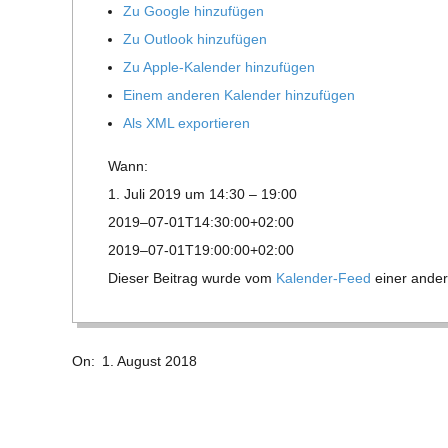
E
Zu Google hinzufügen
Zu Out­look hinzufügen
-
Zu Apple-Kalen­der hinzufügen
Einem ande­ren Kalen­der hinzufügen
G
Als XML exportieren
O
Wann:
1. Juli 2019 um 14:30 – 19:00
L
2019–07-01T14:30:00+02:00
2019–07-01T19:00:00+02:00
D
Die­ser Bei­trag wurde vom
Kalen­der-Feed
einer ande­r
S
2018-
On:
1. August 2018
08-
C
01