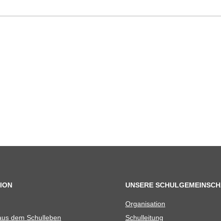
ION
UNSERE SCHULGEMEINSCH
Orga­ni­sa­tion
 aus dem Schulleben
Schul­lei­tung