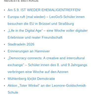
NEU­ESTE BEITRÄGE
Am 5.9. IST WIEDER EHEMALIGENTREFFEN!
Europa ruft (mal wie­der) – LeoGoS-Schüler:innen
besu­chen die EU in Brüs­sel und Straßburg
„Life in the Digi­tal Age“ – eine Woche vol­ler digi­ta­ler
Erleb­nisse und rea­ler Freundschaft
Stadt­ra­deln 2026
Erin­ne­run­gen an Hannover
„Demo­cracy con­nects: A crea­tive and inter­cul­tu­ral
exch­ange” – Schüler:innen des 8. und 9 Jahr­gangs
ver­brin­gen eine Woche auf den Azoren
Müh­len­berg li(e)bt Demokratie
Aktion „Toter Win­kel“ an der Leonore-Goldschmidt-
Schule