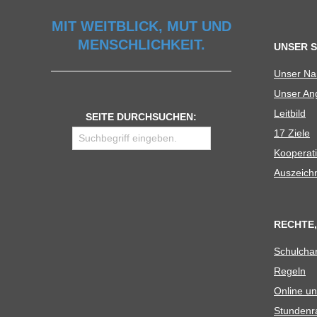
U
MIT WEITBLICK, MUT UND
MENSCHLICHKEIT.
UNSER 
L
Unser N
Unser Ang
E
Leit­bild
SEITE DURCHSUCHEN:
17 Ziele
Koope­ra­t
Aus­zeich
RECHTE,
Schul­cha
Regeln
Online un
Stun­den­r