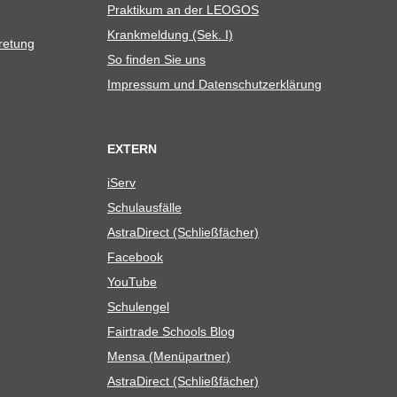
Prak­ti­kum an der LEOGOS
Krank­mel­dung (Sek. I)
tretung
So fin­den Sie uns
Impres­sum und Datenschutzerklärung
EXTERN
iServ
Schul­aus­fälle
Astra­Di­rect (Schließ­fä­cher)
Face­book
You­Tube
Schul­en­gel
Fair­trade Schools Blog
Mensa (Menü­part­ner)
Astra­Di­rect (Schließ­fä­cher)