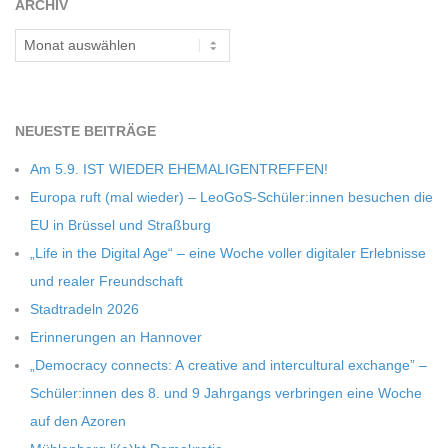
ARCHIV
C
Archiv
H
M
NEU­ESTE BEITRÄGE
Am 5.9. IST WIEDER EHEMALIGENTREFFEN!
I
Europa ruft (mal wie­der) – LeoGoS-Schüler:innen besu­chen die
EU in Brüs­sel und Straßburg
D
„Life in the Digi­tal Age“ – eine Woche vol­ler digi­ta­ler Erleb­nisse
und rea­ler Freundschaft
T
Stadt­ra­deln 2026
-
Erin­ne­run­gen an Hannover
„Demo­cracy con­nects: A crea­tive and inter­cul­tu­ral exch­ange” –
S
Schüler:innen des 8. und 9 Jahr­gangs ver­brin­gen eine Woche
auf den Azoren