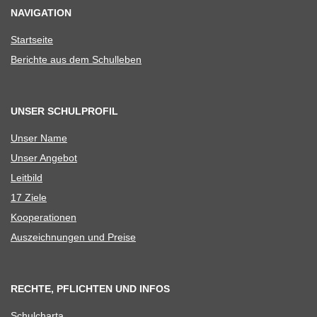
NAVIGATION
Start­seite
Berichte aus dem Schulleben
UNSER SCHULPROFIL
Unser Name
Unser Ange­bot
Leit­bild
17 Ziele
Koope­ra­tio­nen
Aus­zeich­nun­gen und Preise
RECHTE, PFLICHTEN UND INFOS
Schul­charta