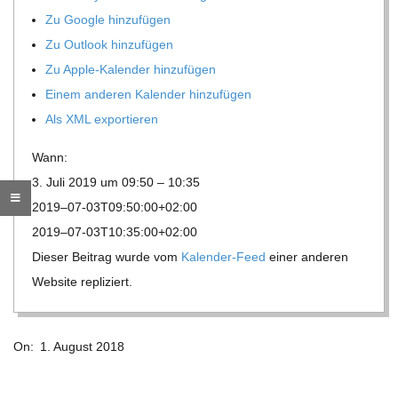
Zu Google hinzufügen
R
Zu Out­look hinzufügen
Zu Apple-Kalen­der hinzufügen
E
Einem ande­ren Kalen­der hinzufügen
Als XML exportieren
-
Wann:
G
3. Juli 2019 um 09:50 – 10:35
2019–07-03T09:50:00+02:00
O
2019–07-03T10:35:00+02:00
Die­ser Bei­trag wurde vom
Kalen­der-Feed
einer ande­ren
L
Web­site repliziert.
D
2018-
On:
1. August 2018
08-
S
01