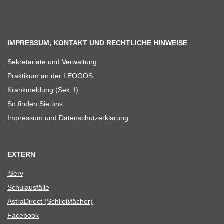
IMPRESSUM, KONTAKT UND RECHTLICHE HINWEISE
Sekre­ta­riate und Verwaltung
Prak­ti­kum an der LEOGOS
Krank­mel­dung (Sek. I)
So fin­den Sie uns
Impres­sum und Datenschutzerklärung
EXTERN
iServ
Schul­aus­fälle
Astra­Di­rect (Schließ­fä­cher)
Face­book