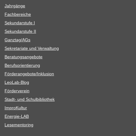
Jahr­gänge
Fach­be­rei­che
Sekun­dar­stufe I
Sekun­dar­stufe II
Ganztag/​​AGs
Sekre­ta­riate und Verwaltung
Bera­tungs­an­ge­bote
Berufs­ori­en­tie­rung
Förderangebote/​​Inklusion
Leo­Lab-Blog
För­der­ver­ein
Stadt- und Schulbibliothek
Impro­Kul­tur
Ener­­gie-LAB
Lese­men­to­ring