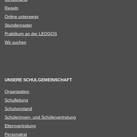
Regeln
Online unter­wegs
Stun­den­ras­ter
Prak­ti­kum an der LEOGOS
Wir suchen
UNSERE SCHULGEMEINSCHAFT
Orga­ni­sa­tion
Schul­lei­tung
Schul­vor­stand
Schü­le­rin­nen- und Schülervertretung
Eltern­ver­tre­tung
Per­so­nal­rat