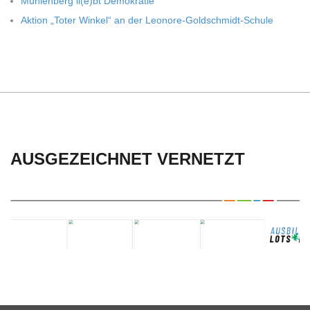
C
Müh­len­berg li(e)bt Demokratie
Aktion „Toter Win­kel“ an der Leonore-Goldschmidt-Schule
H
U
L
E
AUSGEZEICHNET VERNETZT