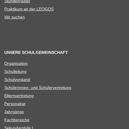
Stun­den­ras­ter
Prak­ti­kum an der LEOGOS
Wir suchen
UNSERE SCHULGEMEINSCHAFT
Orga­ni­sa­tion
Schul­lei­tung
Schul­vor­stand
Schü­le­rin­nen- und Schülervertretung
Eltern­ver­tre­tung
Per­so­nal­rat
Jahr­gänge
Fach­be­rei­che
Sekun­dar­stufe I