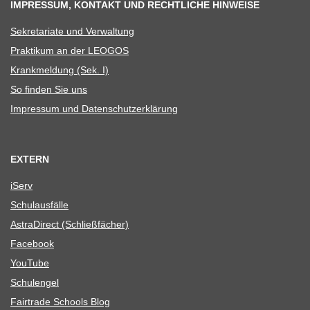
IMPRESSUM, KONTAKT UND RECHTLICHE HINWEISE
Sekre­ta­riate und Verwaltung
Prak­ti­kum an der LEOGOS
Krank­mel­dung (Sek. I)
So fin­den Sie uns
Impres­sum und Datenschutzerklärung
EXTERN
iServ
Schul­aus­fälle
Astra­Di­rect (Schließ­fä­cher)
Face­book
You­Tube
Schul­en­gel
Fair­trade Schools Blog