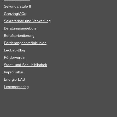
Sekun­dar­stufe II
Ganztag/​​AGs
Sekre­ta­riate und Verwaltung
Bera­tungs­an­ge­bote
Berufs­ori­en­tie­rung
Förderangebote/​​Inklusion
Leo­Lab-Blog
För­der­ver­ein
Stadt- und Schulbibliothek
Impro­Kul­tur
Ener­­gie-LAB
Lese­men­to­ring