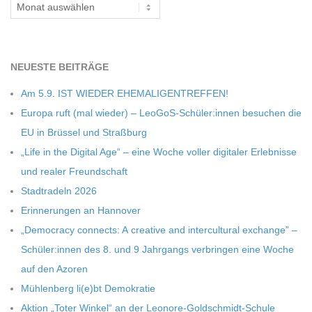
Archiv
C
H
NEU­ESTE BEITRÄGE
M
Am 5.9. IST WIEDER EHEMALIGENTREFFEN!
Europa ruft (mal wie­der) – LeoGoS-Schüler:innen besu­chen die
I
EU in Brüs­sel und Straßburg
„Life in the Digi­tal Age“ – eine Woche vol­ler digi­ta­ler Erleb­nisse
D
und rea­ler Freundschaft
Stadt­ra­deln 2026
T
Erin­ne­run­gen an Hannover
„Demo­cracy con­nects: A crea­tive and inter­cul­tu­ral exch­ange” –
-
Schüler:innen des 8. und 9 Jahr­gangs ver­brin­gen eine Woche
auf den Azoren
S
Müh­len­berg li(e)bt Demokratie
Aktion „Toter Win­kel“ an der Leonore-Goldschmidt-Schule