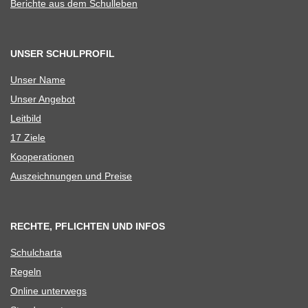
Berichte aus dem Schulleben
UNSER SCHULPROFIL
Unser Name
Unser Ange­bot
Leit­bild
17 Ziele
Koope­ra­tio­nen
Aus­zeich­nun­gen und Preise
RECHTE, PFLICHTEN UND INFOS
Schul­charta
Regeln
Online unter­wegs