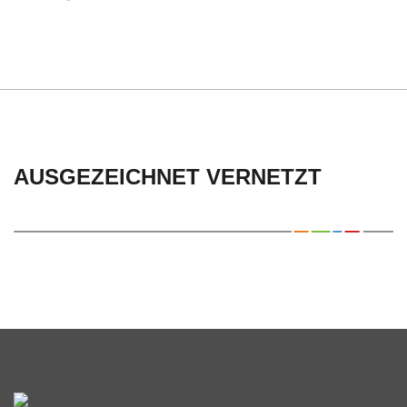
C
H
U
L
AUSGEZEICHNET VERNETZT
E