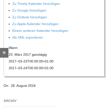
Zu Timely-Kalen­der hinzufügen
R
Zu Google hinzufügen
Zu Out­look hinzufügen
E
Zu Apple-Kalen­der hinzufügen
Einem ande­ren Kalen­der hinzufügen
-
Als XML exportieren
G
Wann:
23. März 2017
ganz­tä­gig
O
2017–03-23T00:00:00+01:00
2017–03-24T00:00:00+01:00
L
2016-
D
On:
28. August 2016
08-
28
S
ARCHIV