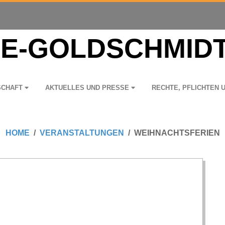
­SCHAFT
AKTU­EL­LES UND PRESSE
RECHTE, PFLICH­TEN 
HOME
VERANSTALTUNGEN
WEIHNACHTSFERIEN