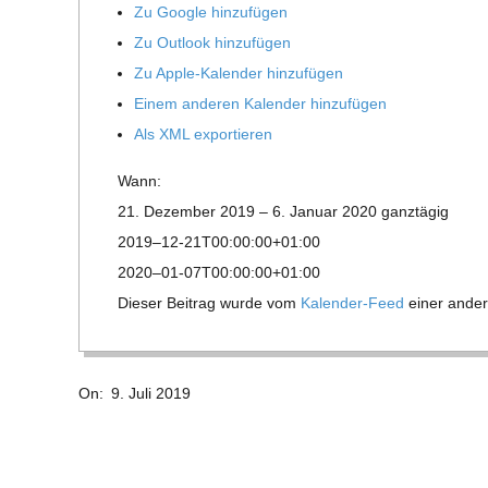
E
Zu Google hinzufügen
Zu Out­look hinzufügen
-
Zu Apple-Kalen­der hinzufügen
Einem ande­ren Kalen­der hinzufügen
G
Als XML exportieren
O
Wann:
21. Dezem­ber 2019 – 6. Januar 2020
ganz­tä­gig
L
2019–12-21T00:00:00+01:00
2020–01-07T00:00:00+01:00
D
Die­ser Bei­trag wurde vom
Kalen­der-Feed
einer ande­r
S
2019-
On:
9. Juli 2019
07-
C
09