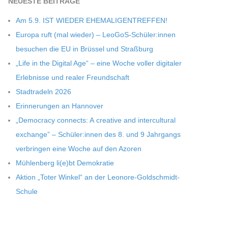
NEU­ESTE BEITRÄGE
Am 5.9. IST WIEDER EHEMALIGENTREFFEN!
Europa ruft (mal wie­der) – LeoGoS-Schüler:innen
besu­chen die EU in Brüs­sel und Straßburg
„Life in the Digi­tal Age“ – eine Woche vol­ler digi­ta­ler
Erleb­nisse und rea­ler Freundschaft
Stadt­ra­deln 2026
Erin­ne­run­gen an Hannover
„Demo­cracy con­nects: A crea­tive and inter­cul­tu­ral
exch­ange” – Schüler:innen des 8. und 9 Jahr­gangs
ver­brin­gen eine Woche auf den Azoren
Müh­len­berg li(e)bt Demokratie
Aktion „Toter Win­kel“ an der Leonore-Goldschmidt-
Schule