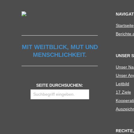
U
NAVIGAT
L
Start­seite
Berichte
E
MIT WEITBLICK, MUT UND
MENSCHLICHKEIT.
UNSER 
Unser N
Unser Ang
Leit­bild
SEITE DURCHSUCHEN:
17 Ziele
Koope­ra­t
Aus­zeich
RECHTE,