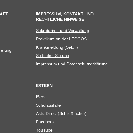
AFT
IMPRESSUM, KONTAKT UND
RECHTLICHE HINWEISE
Sekre­ta­riate und Verwaltung
Prak­ti­kum an der LEOGOS
Krank­mel­dung (Sek. I)
tretung
So fin­den Sie uns
Impres­sum und Datenschutzerklärung
EXTERN
iServ
Schul­aus­fälle
Astra­Di­rect (Schließ­fä­cher)
Face­book
You­Tube