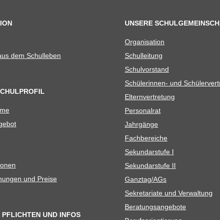
ION
UNSERE SCHULGEMEINSCH
Orga­ni­sa­tion
 aus dem Schulleben
Schul­lei­tung
Schul­vor­stand
Schü­le­rin­nen- und Schülerver
SCHULPROFIL
Eltern­ver­tre­tung
ame
Per­so­nal­rat
e­bot
Jahr­gänge
Fach­be­rei­che
Sekun­dar­stufe I
io­nen
Sekun­dar­stufe II
­nun­gen und Preise
Ganztag/​​AGs
Sekre­ta­riate und Verwaltung
Bera­tungs­an­ge­bote
 PFLICHTEN UND INFOS