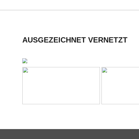
H
M
I
AUSGEZEICHNET VERNETZT
D
T
-
S
C
H