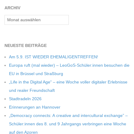
C
ARCHIV
Archiv
H
M
NEU­ESTE BEITRÄGE
I
Am 5.9. IST WIEDER EHEMALIGENTREFFEN!
Europa ruft (mal wie­der) – LeoGoS-Schüler:innen besu­chen die
D
EU in Brüs­sel und Straßburg
„Life in the Digi­tal Age“ – eine Woche vol­ler digi­ta­ler Erleb­nisse
T
und rea­ler Freundschaft
Stadt­ra­deln 2026
-
Erin­ne­run­gen an Hannover
„Demo­cracy con­nects: A crea­tive and inter­cul­tu­ral exch­ange” –
S
Schüler:innen des 8. und 9 Jahr­gangs ver­brin­gen eine Woche
auf den Azoren