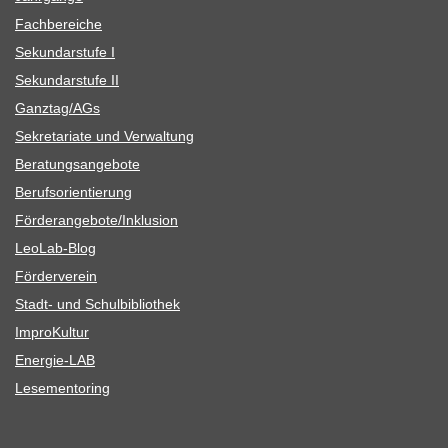
Fach­be­rei­che
Sekun­dar­stufe I
Sekun­dar­stufe II
Ganztag/​​AGs
Sekre­ta­riate und Verwaltung
Bera­tungs­an­ge­bote
Berufs­ori­en­tie­rung
Förderangebote/​​Inklusion
Leo­Lab-Blog
För­der­ver­ein
Stadt- und Schulbibliothek
Impro­Kul­tur
Ener­­gie-LAB
Lese­men­to­ring