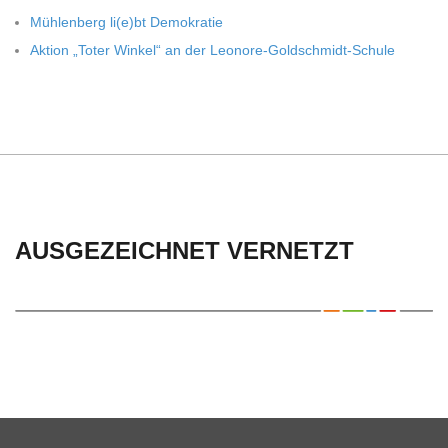
C
Müh­len­berg li(e)bt Demokratie
H
Aktion „Toter Win­kel“ an der Leonore-Goldschmidt-Schule
U
L
E
AUSGEZEICHNET VERNETZT