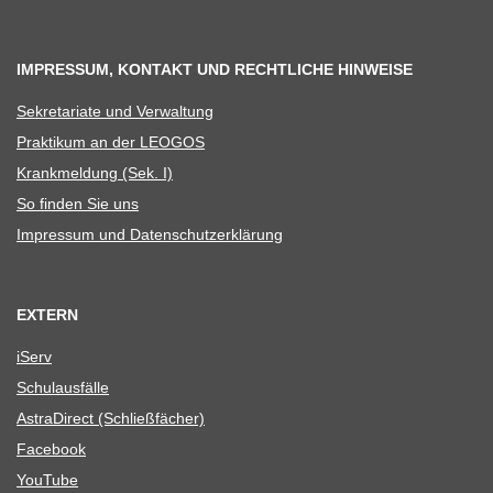
IMPRESSUM, KONTAKT UND RECHTLICHE HINWEISE
Sekre­ta­riate und Verwaltung
Prak­ti­kum an der LEOGOS
Krank­mel­dung (Sek. I)
So fin­den Sie uns
Impres­sum und Datenschutzerklärung
EXTERN
iServ
Schul­aus­fälle
Astra­Di­rect (Schließ­fä­cher)
Face­book
You­Tube