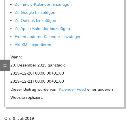
Zu Timely-Kalen­der hinzufügen
R
Zu Google hinzufügen
Zu Out­look hinzufügen
E
Zu Apple-Kalen­der hinzufügen
Einem ande­ren Kalen­der hinzufügen
-
Als XML exportieren
G
Wann:
20. Dezem­ber 2019
ganz­tä­gig
O
2019–12-20T00:00:00+01:00
2019–12-21T00:00:00+01:00
L
Die­ser Bei­trag wurde vom
Kalen­der-Feed
einer ande­ren
Web­site repliziert.
D
2019-
S
On:
9. Juli 2019
07-
09