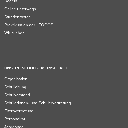
Regeln
Online unter­wegs
Stun­den­ras­ter
Prak­ti­kum an der LEOGOS
Wir suchen
UNSERE SCHULGEMEINSCHAFT
Orga­ni­sa­tion
Schul­lei­tung
Schul­vor­stand
Schü­le­rin­nen- und Schülervertretung
Eltern­ver­tre­tung
Per­so­nal­rat
Jahr­gänge