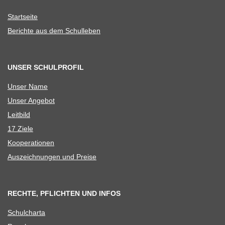
Start­seite
Berichte aus dem Schulleben
UNSER SCHULPROFIL
Unser Name
Unser Ange­bot
Leit­bild
17 Ziele
Koope­ra­tio­nen
Aus­zeich­nun­gen und Preise
RECHTE, PFLICHTEN UND INFOS
Schul­charta