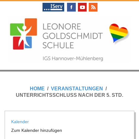
Skip
to
content
L
Primary
E
Navigation
HOME
VERANSTALTUNGEN
Menu
UNTERRICHTSSCHLUSS NACH DER 5. STD.
O
N
Kalen­der
Zum Kalen­der hinzufügen
O