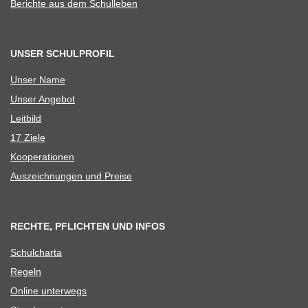
Berichte aus dem Schulleben
UNSER SCHULPROFIL
Unser Name
Unser Ange­bot
Leit­bild
17 Ziele
Koope­ra­tio­nen
Aus­zeich­nun­gen und Preise
RECHTE, PFLICHTEN UND INFOS
Schul­charta
Regeln
Online unter­wegs