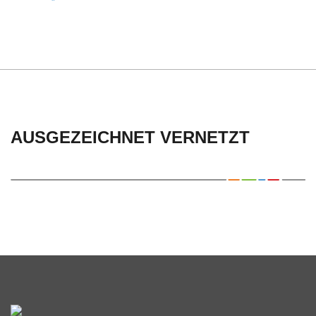
C
H
U
L
AUSGEZEICHNET VERNETZT
E