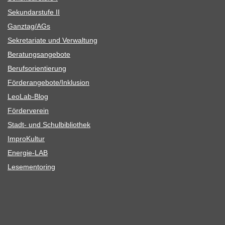
Sekun­dar­stufe II
Ganztag/​​AGs
Sekre­ta­riate und Verwaltung
Bera­tungs­an­ge­bote
Berufs­ori­en­tie­rung
Förderangebote/​​Inklusion
Leo­Lab-Blog
För­der­ver­ein
Stadt- und Schulbibliothek
Impro­Kul­tur
Ener­­gie-LAB
Lese­men­to­ring