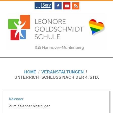
Skip
to
content
L
Primary
E
Navigation
HOME
VERANSTALTUNGEN
Menu
UNTERRICHTSCHLUSS NACH DER 4. STD.
O
N
Kalen­der
Zum Kalen­der hinzufügen
O