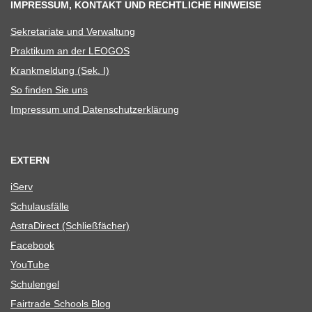
IMPRESSUM, KONTAKT UND RECHTLICHE HINWEISE
Sekre­ta­riate und Verwaltung
Prak­ti­kum an der LEOGOS
Krank­mel­dung (Sek. I)
So fin­den Sie uns
Impres­sum und Datenschutzerklärung
EXTERN
iServ
Schul­aus­fälle
Astra­Di­rect (Schließ­fä­cher)
Face­book
You­Tube
Schul­en­gel
Fair­trade Schools Blog