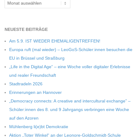
Archiv
C
H
NEU­ESTE BEITRÄGE
M
Am 5.9. IST WIEDER EHEMALIGENTREFFEN!
Europa ruft (mal wie­der) – LeoGoS-Schüler:innen besu­chen die
I
EU in Brüs­sel und Straßburg
„Life in the Digi­tal Age“ – eine Woche vol­ler digi­ta­ler Erleb­nisse
D
und rea­ler Freundschaft
Stadt­ra­deln 2026
T
Erin­ne­run­gen an Hannover
„Demo­cracy con­nects: A crea­tive and inter­cul­tu­ral exch­ange” –
-
Schüler:innen des 8. und 9 Jahr­gangs ver­brin­gen eine Woche
auf den Azoren
S
Müh­len­berg li(e)bt Demokratie
Aktion „Toter Win­kel“ an der Leonore-Goldschmidt-Schule