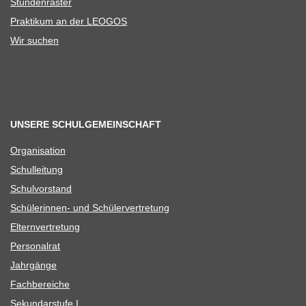
Stun­den­ras­ter
Prak­ti­kum an der LEOGOS
Wir suchen
UNSERE SCHULGEMEINSCHAFT
Orga­ni­sa­tion
Schul­lei­tung
Schul­vor­stand
Schü­le­rin­nen- und Schülervertretung
Eltern­ver­tre­tung
Per­so­nal­rat
Jahr­gänge
Fach­be­rei­che
Sekun­dar­stufe I