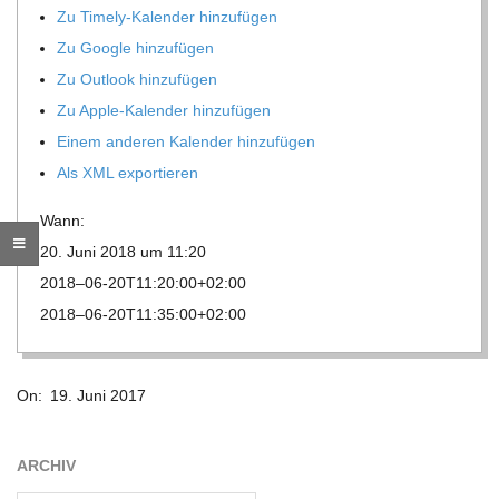
Zu Timely-Kalen­der hinzufügen
R
Zu Google hinzufügen
Zu Out­look hinzufügen
E
Zu Apple-Kalen­der hinzufügen
Einem ande­ren Kalen­der hinzufügen
-
Als XML exportieren
G
Wann:
20. Juni 2018 um 11:20
O
2018–06-20T11:20:00+02:00
2018–06-20T11:35:00+02:00
L
2017-
D
On:
19. Juni 2017
06-
19
S
ARCHIV