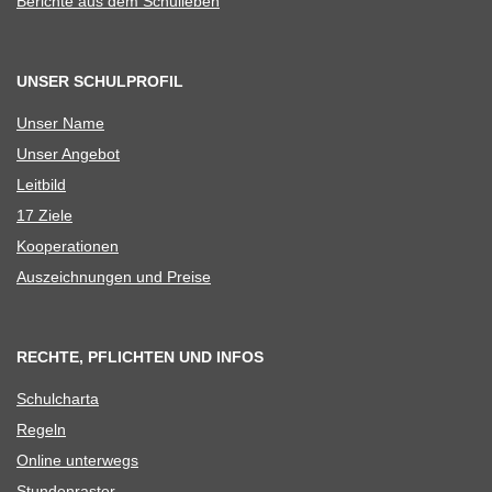
Berichte aus dem Schulleben
UNSER SCHULPROFIL
Unser Name
Unser Ange­bot
Leit­bild
17 Ziele
Koope­ra­tio­nen
Aus­zeich­nun­gen und Preise
RECHTE, PFLICHTEN UND INFOS
Schul­charta
Regeln
Online unter­wegs
Stun­den­ras­ter