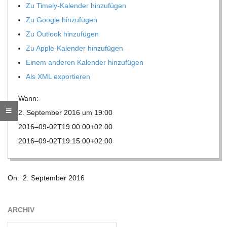
O
Zu Timely-Kalen­der hinzufügen
Zu Google hinzufügen
R
Zu Out­look hinzufügen
Zu Apple-Kalen­der hinzufügen
E
Einem ande­ren Kalen­der hinzufügen
Als XML exportieren
-
Wann:
G
2. Sep­tem­ber 2016 um 19:00
2016–09-02T19:00:00+02:00
O
2016–09-02T19:15:00+02:00
L
2016-
On:
2. September 2016
09-
D
02
ARCHIV
S
Archiv