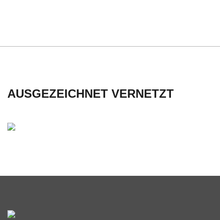
C
H
U
L
AUSGEZEICHNET VERNETZT
E