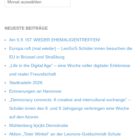
C
H
NEU­ESTE BEITRÄGE
Am 5.9. IST WIEDER EHEMALIGENTREFFEN!
M
Europa ruft (mal wie­der) – LeoGoS-Schüler:innen besu­chen die
EU in Brüs­sel und Straßburg
I
„Life in the Digi­tal Age“ – eine Woche vol­ler digi­ta­ler Erleb­nisse
und rea­ler Freundschaft
D
Stadt­ra­deln 2026
Erin­ne­run­gen an Hannover
T
„Demo­cracy con­nects: A crea­tive and inter­cul­tu­ral exch­ange” –
-
Schüler:innen des 8. und 9 Jahr­gangs ver­brin­gen eine Woche
auf den Azoren
S
Müh­len­berg li(e)bt Demokratie
Aktion „Toter Win­kel“ an der Leonore-Goldschmidt-Schule