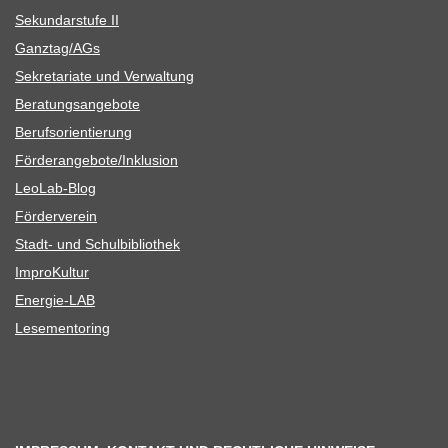
Sekun­dar­stufe II
Ganztag/​​AGs
Sekre­ta­riate und Verwaltung
Bera­tungs­an­ge­bote
Berufs­ori­en­tie­rung
Förderangebote/​​Inklusion
Leo­Lab-Blog
För­der­ver­ein
Stadt- und Schulbibliothek
Impro­Kul­tur
Ener­­gie-LAB
Lese­men­to­ring