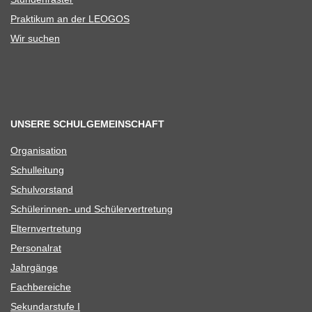
Prak­ti­kum an der LEOGOS
Wir suchen
UNSERE SCHULGEMEINSCHAFT
Orga­ni­sa­tion
Schul­lei­tung
Schul­vor­stand
Schü­le­rin­nen- und Schülervertretung
Eltern­ver­tre­tung
Per­so­nal­rat
Jahr­gänge
Fach­be­rei­che
Sekun­dar­stufe I