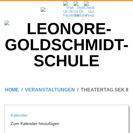
Skip
to
content
L
Primary
E
Navigation
HOME
VERANSTALTUNGEN
THEATERTAG SEK II
Menu
O
N
Kalen­der
Zum Kalen­der hinzufügen