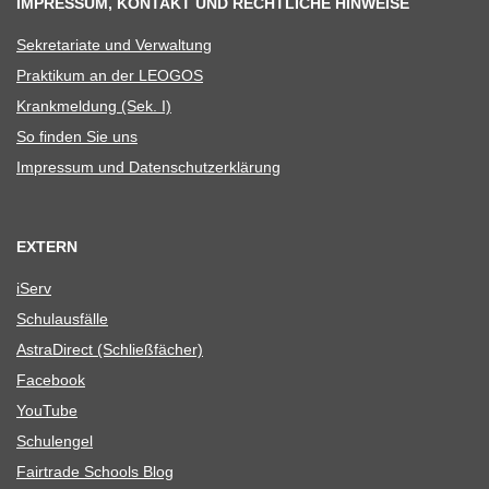
IMPRESSUM, KONTAKT UND RECHTLICHE HINWEISE
Sekre­ta­riate und Verwaltung
Prak­ti­kum an der LEOGOS
Krank­mel­dung (Sek. I)
So fin­den Sie uns
Impres­sum und Datenschutzerklärung
EXTERN
iServ
Schul­aus­fälle
Astra­Di­rect (Schließ­fä­cher)
Face­book
You­Tube
Schul­en­gel
Fair­trade Schools Blog