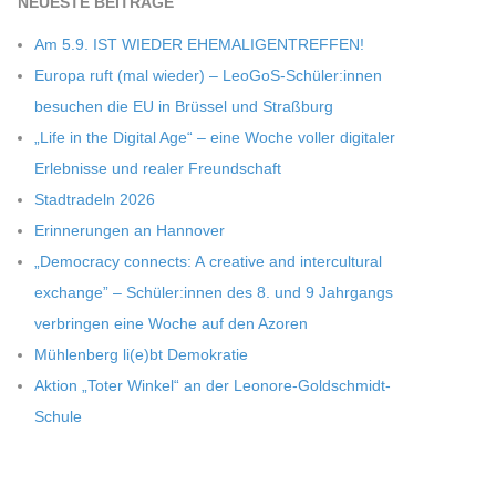
NEU­ESTE BEITRÄGE
Am 5.9. IST WIEDER EHEMALIGENTREFFEN!
Europa ruft (mal wie­der) – LeoGoS-Schüler:innen
besu­chen die EU in Brüs­sel und Straßburg
„Life in the Digi­tal Age“ – eine Woche vol­ler digi­ta­ler
Erleb­nisse und rea­ler Freundschaft
Stadt­ra­deln 2026
Erin­ne­run­gen an Hannover
„Demo­cracy con­nects: A crea­tive and inter­cul­tu­ral
exch­ange” – Schüler:innen des 8. und 9 Jahr­gangs
ver­brin­gen eine Woche auf den Azoren
Müh­len­berg li(e)bt Demokratie
Aktion „Toter Win­kel“ an der Leonore-Goldschmidt-
Schule