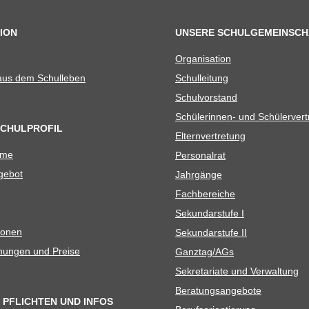
ION
UNSERE SCHULGEMEINSCH
Orga­ni­sa­tion
 aus dem Schulleben
Schul­lei­tung
Schul­vor­stand
Schü­le­rin­nen- und Schülerver
SCHULPROFIL
Eltern­ver­tre­tung
ame
Per­so­nal­rat
e­bot
Jahr­gänge
Fach­be­rei­che
Sekun­dar­stufe I
io­nen
Sekun­dar­stufe II
­nun­gen und Preise
Ganztag/​​AGs
Sekre­ta­riate und Verwaltung
Bera­tungs­an­ge­bote
 PFLICHTEN UND INFOS