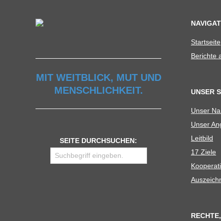
U
NAVIGAT
L
Start­seite
Berichte
E
MIT WEITBLICK, MUT UND
MENSCHLICHKEIT.
UNSER 
Unser N
Unser Ang
Leit­bild
SEITE DURCHSUCHEN:
17 Ziele
Koope­ra­t
Aus­zeich
RECHTE,