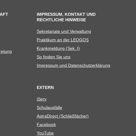
AFT
IMPRESSUM, KONTAKT UND
RECHTLICHE HINWEISE
Sekre­ta­riate und Verwaltung
Prak­ti­kum an der LEOGOS
Krank­mel­dung (Sek. I)
tretung
So fin­den Sie uns
Impres­sum und Datenschutzerklärung
EXTERN
iServ
Schul­aus­fälle
Astra­Di­rect (Schließ­fä­cher)
Face­book
You­Tube