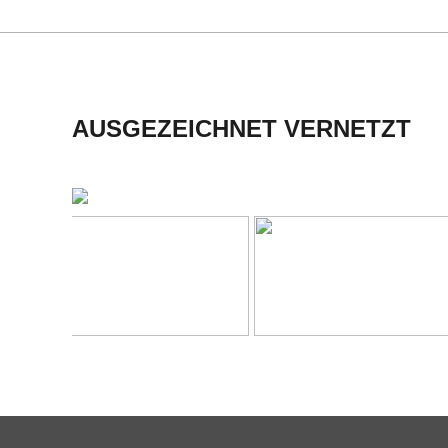
H
M
I
AUSGEZEICHNET VERNETZT
D
T
-
S
C
H