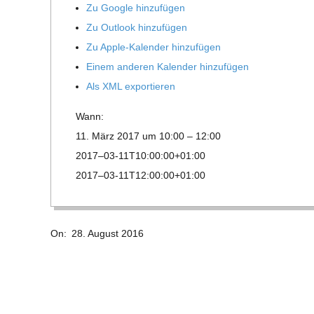
E
Zu Google hinzufügen
Zu Out­look hinzufügen
-
Zu Apple-Kalen­der hinzufügen
Einem ande­ren Kalen­der hinzufügen
G
Als XML exportieren
O
Wann:
11. März 2017 um 10:00 – 12:00
L
2017–03-11T10:00:00+01:00
2017–03-11T12:00:00+01:00
D
2016-
S
On:
28. August 2016
08-
28
C