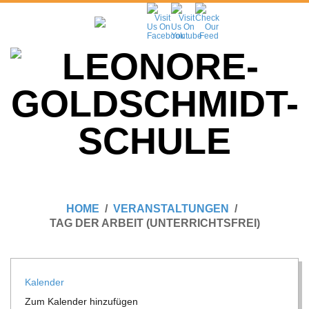
Skip
to
content
L
Primary
E
Navigation
HOME
VERANSTALTUNGEN
Menu
TAG DER ARBEIT (UNTERRICHTSFREI)
O
N
Kalen­der
Zum Kalen­der hinzufügen