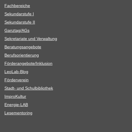
Fach­be­rei­che
Sekun­dar­stufe I
Sekun­dar­stufe II
Ganztag/​​AGs
Sekre­ta­riate und Verwaltung
Bera­tungs­an­ge­bote
Berufs­ori­en­tie­rung
Förderangebote/​​Inklusion
Leo­Lab-Blog
För­der­ver­ein
Stadt- und Schulbibliothek
Impro­Kul­tur
Ener­­gie-LAB
Lese­men­to­ring