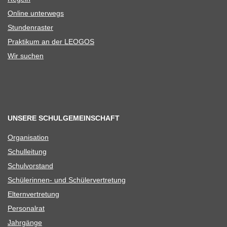
Online unter­wegs
Stun­den­ras­ter
Prak­ti­kum an der LEOGOS
Wir suchen
UNSERE SCHULGEMEINSCHAFT
Orga­ni­sa­tion
Schul­lei­tung
Schul­vor­stand
Schü­le­rin­nen- und Schülervertretung
Eltern­ver­tre­tung
Per­so­nal­rat
Jahr­gänge