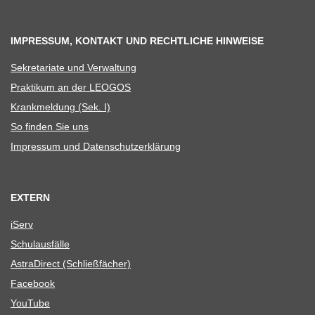
IMPRESSUM, KONTAKT UND RECHTLICHE HINWEISE
Sekre­ta­riate und Verwaltung
Prak­ti­kum an der LEOGOS
Krank­mel­dung (Sek. I)
So fin­den Sie uns
Impres­sum und Datenschutzerklärung
EXTERN
iServ
Schul­aus­fälle
Astra­Di­rect (Schließ­fä­cher)
Face­book
You­Tube