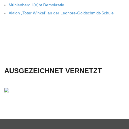
C
Müh­len­berg li(e)bt Demokratie
Aktion „Toter Win­kel“ an der Leonore-Goldschmidt-Schule
H
U
L
E
AUSGEZEICHNET VERNETZT