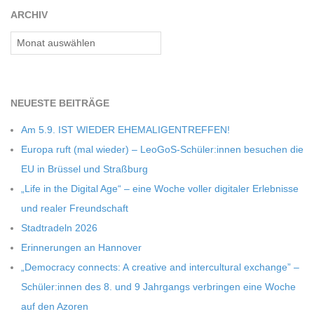
ARCHIV
C
Archiv
H
M
NEU­ESTE BEITRÄGE
Am 5.9. IST WIEDER EHEMALIGENTREFFEN!
I
Europa ruft (mal wie­der) – LeoGoS-Schüler:innen besu­chen die
EU in Brüs­sel und Straßburg
D
„Life in the Digi­tal Age“ – eine Woche vol­ler digi­ta­ler Erleb­nisse
und rea­ler Freundschaft
T
Stadt­ra­deln 2026
-
Erin­ne­run­gen an Hannover
„Demo­cracy con­nects: A crea­tive and inter­cul­tu­ral exch­ange” –
S
Schüler:innen des 8. und 9 Jahr­gangs ver­brin­gen eine Woche
auf den Azoren