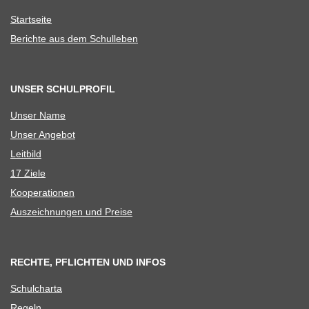
Start­seite
Berichte aus dem Schulleben
UNSER SCHULPROFIL
Unser Name
Unser Ange­bot
Leit­bild
17 Ziele
Koope­ra­tio­nen
Aus­zeich­nun­gen und Preise
RECHTE, PFLICHTEN UND INFOS
Schul­charta
Regeln