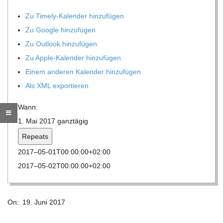
O
Zu Timely-Kalen­der hinzufügen
R
Zu Google hinzufügen
Zu Out­look hinzufügen
E
Zu Apple-Kalen­der hinzufügen
Einem ande­ren Kalen­der hinzufügen
-
Als XML exportieren
G
Wann:
1. Mai 2017
ganz­tä­gig
O
Repeats
2017–05-01T00:00:00+02:00
L
2017–05-02T00:00:00+02:00
D
2017-
On:
19. Juni 2017
06-
S
19