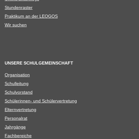
Stun­den­ras­ter
Prak­ti­kum an der LEOGOS
Wir suchen
UNSERE SCHULGEMEINSCHAFT
Orga­ni­sa­tion
Schul­lei­tung
Schul­vor­stand
Schü­le­rin­nen- und Schülervertretung
Eltern­ver­tre­tung
Per­so­nal­rat
Jahr­gänge
Fach­be­rei­che