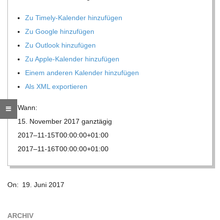
R
Zu Timely-Kalen­der hinzufügen
Zu Google hinzufügen
E
Zu Out­look hinzufügen
Zu Apple-Kalen­der hinzufügen
-
Einem ande­ren Kalen­der hinzufügen
Als XML exportieren
G
Wann:
O
15. Novem­ber 2017
ganz­tä­gig
2017–11-15T00:00:00+01:00
L
2017–11-16T00:00:00+01:00
2017-
D
On:
19. Juni 2017
06-
S
19
ARCHIV