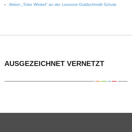
C
Aktion „Toter Win­kel“ an der Leonore-Goldschmidt-Schule
H
U
L
AUSGEZEICHNET VERNETZT
E