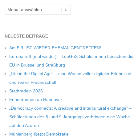
C
Archiv
H
NEU­ESTE BEITRÄGE
M
Am 5.9. IST WIEDER EHEMALIGENTREFFEN!
I
Europa ruft (mal wie­der) – LeoGoS-Schüler:innen besu­chen die
EU in Brüs­sel und Straßburg
D
„Life in the Digi­tal Age“ – eine Woche vol­ler digi­ta­ler Erleb­nisse
und rea­ler Freundschaft
T
Stadt­ra­deln 2026
Erin­ne­run­gen an Hannover
-
„Demo­cracy con­nects: A crea­tive and inter­cul­tu­ral exch­ange” –
Schüler:innen des 8. und 9 Jahr­gangs ver­brin­gen eine Woche
S
auf den Azoren
Müh­len­berg li(e)bt Demokratie