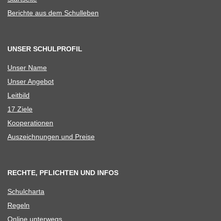
Berichte aus dem Schulleben
UNSER SCHULPROFIL
Unser Name
Unser Ange­bot
Leit­bild
17 Ziele
Koope­ra­tio­nen
Aus­zeich­nun­gen und Preise
RECHTE, PFLICHTEN UND INFOS
Schul­charta
Regeln
Online unter­wegs