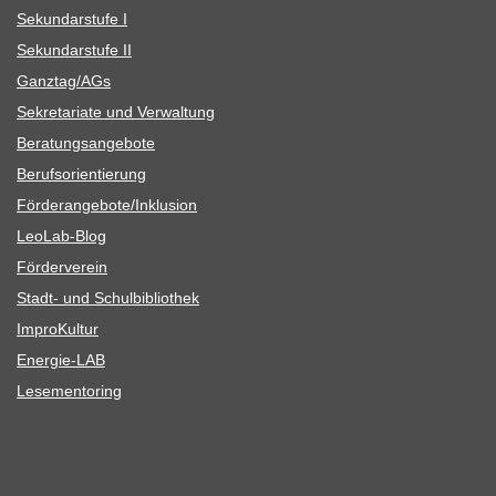
Sekun­dar­stufe I
Sekun­dar­stufe II
Ganztag/​​AGs
Sekre­ta­riate und Verwaltung
Bera­tungs­an­ge­bote
Berufs­ori­en­tie­rung
Förderangebote/​​Inklusion
Leo­Lab-Blog
För­der­ver­ein
Stadt- und Schulbibliothek
Impro­Kul­tur
Ener­­gie-LAB
Lese­men­to­ring