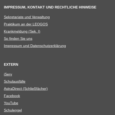
IMPRESSUM, KONTAKT UND RECHTLICHE HINWEISE
Sekre­ta­riate und Verwaltung
Prak­ti­kum an der LEOGOS
Krank­mel­dung (Sek. I)
So fin­den Sie uns
Impres­sum und Datenschutzerklärung
EXTERN
iServ
Schul­aus­fälle
Astra­Di­rect (Schließ­fä­cher)
Face­book
You­Tube
Schul­en­gel