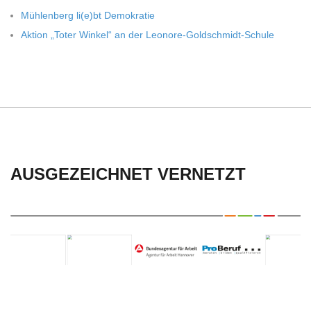
C
Müh­len­berg li(e)bt Demokratie
H
Aktion „Toter Win­kel“ an der Leonore-Goldschmidt-Schule
U
L
E
AUSGEZEICHNET VERNETZT