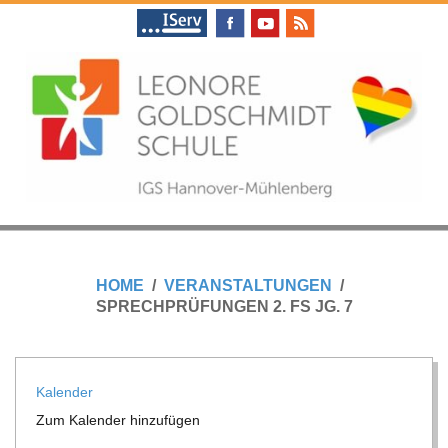
Skip
to
content
L
Primary
E
Navigation
HOME
VERANSTALTUNGEN
Menu
SPRECHPRÜFUNGEN 2. FS JG. 7
O
N
Kalen­der
Zum Kalen­der hinzufügen
O