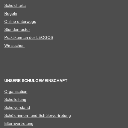
Schul­charta
Regeln
Online unter­wegs
Stun­den­ras­ter
Prak­ti­kum an der LEOGOS
Wir suchen
UNSERE SCHULGEMEINSCHAFT
Orga­ni­sa­tion
Schul­lei­tung
Schul­vor­stand
Schü­le­rin­nen- und Schülervertretung
Eltern­ver­tre­tung