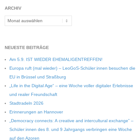
C
ARCHIV
Archiv
H
M
NEU­ESTE BEITRÄGE
I
Am 5.9. IST WIEDER EHEMALIGENTREFFEN!
Europa ruft (mal wie­der) – LeoGoS-Schüler:innen besu­chen die
D
EU in Brüs­sel und Straßburg
„Life in the Digi­tal Age“ – eine Woche vol­ler digi­ta­ler Erleb­nisse
T
und rea­ler Freundschaft
Stadt­ra­deln 2026
-
Erin­ne­run­gen an Hannover
„Demo­cracy con­nects: A crea­tive and inter­cul­tu­ral exch­ange” –
S
Schüler:innen des 8. und 9 Jahr­gangs ver­brin­gen eine Woche
auf den Azoren