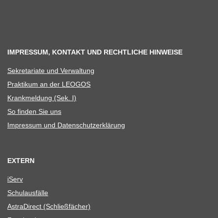
IMPRESSUM, KONTAKT UND RECHTLICHE HINWEISE
Sekre­ta­riate und Verwaltung
Prak­ti­kum an der LEOGOS
Krank­mel­dung (Sek. I)
So fin­den Sie uns
Impres­sum und Datenschutzerklärung
EXTERN
iServ
Schul­aus­fälle
Astra­Di­rect (Schließ­fä­cher)