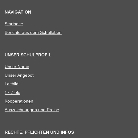
NAVIGATION
Start­seite
Berichte aus dem Schulleben
UNSER SCHULPROFIL
Unser Name
Unser Ange­bot
Leit­bild
17 Ziele
Koope­ra­tio­nen
Aus­zeich­nun­gen und Preise
RECHTE, PFLICHTEN UND INFOS