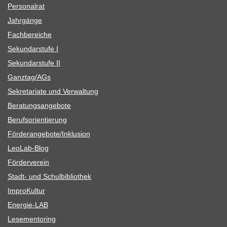
Per­so­nal­rat
Jahr­gänge
Fach­be­rei­che
Sekun­dar­stufe I
Sekun­dar­stufe II
Ganztag/​​AGs
Sekre­ta­riate und Verwaltung
Bera­tungs­an­ge­bote
Berufs­ori­en­tie­rung
Förderangebote/​​Inklusion
Leo­Lab-Blog
För­der­ver­ein
Stadt- und Schulbibliothek
Impro­Kul­tur
Ener­­gie-LAB
Lese­men­to­ring