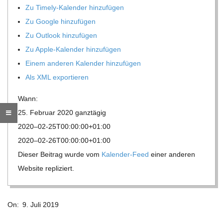
Zu Timely-Kalen­der hinzufügen
R
Zu Google hinzufügen
Zu Out­look hinzufügen
E
Zu Apple-Kalen­der hinzufügen
Einem ande­ren Kalen­der hinzufügen
-
Als XML exportieren
G
Wann:
25. Februar 2020
ganz­tä­gig
O
2020–02-25T00:00:00+01:00
2020–02-26T00:00:00+01:00
L
Die­ser Bei­trag wurde vom
Kalen­der-Feed
einer ande­ren
Web­site repliziert.
D
2019-
S
On:
9. Juli 2019
07-
09