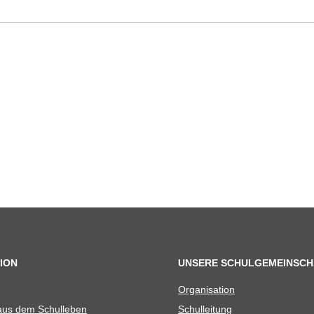
ION
UNSERE SCHULGEMEINSCH
Orga­ni­sa­tion
 aus dem Schulleben
Schul­lei­tung