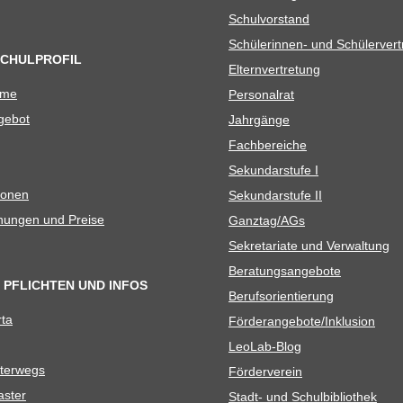
Schul­vor­stand
Schü­le­rin­nen- und Schülerver
SCHULPROFIL
Eltern­ver­tre­tung
ame
Per­so­nal­rat
e­bot
Jahr­gänge
Fach­be­rei­che
Sekun­dar­stufe I
io­nen
Sekun­dar­stufe II
­nun­gen und Preise
Ganztag/​​AGs
Sekre­ta­riate und Verwaltung
Bera­tungs­an­ge­bote
 PFLICHTEN UND INFOS
Berufs­ori­en­tie­rung
rta
Förderangebote/​​Inklusion
Leo­Lab-Blog
ter­wegs
För­der­ver­ein
as­ter
Stadt- und Schulbibliothek