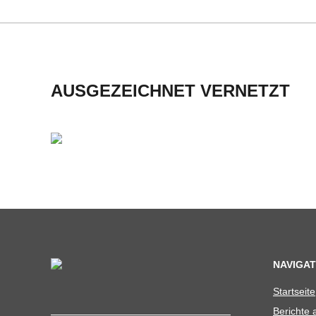
H
M
I
AUSGEZEICHNET VERNETZT
D
T
-
S
C
NAVIGAT
Start­seite
H
Berichte