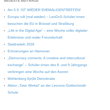
NEU­ESTE BEITRÄGE
Am 5.9. IST WIEDER EHEMALIGENTREFFEN!
Europa ruft (mal wie­der) – LeoGoS-Schüler:innen
besu­chen die EU in Brüs­sel und Straßburg
„Life in the Digi­tal Age“ – eine Woche vol­ler digi­ta­ler
Erleb­nisse und rea­ler Freundschaft
Stadt­ra­deln 2026
Erin­ne­run­gen an Hannover
„Demo­cracy con­nects: A crea­tive and inter­cul­tu­ral
exch­ange” – Schüler:innen des 8. und 9 Jahr­gangs
ver­brin­gen eine Woche auf den Azoren
Müh­len­berg li(e)bt Demokratie
Aktion „Toter Win­kel“ an der Leonore-Goldschmidt-
Schule