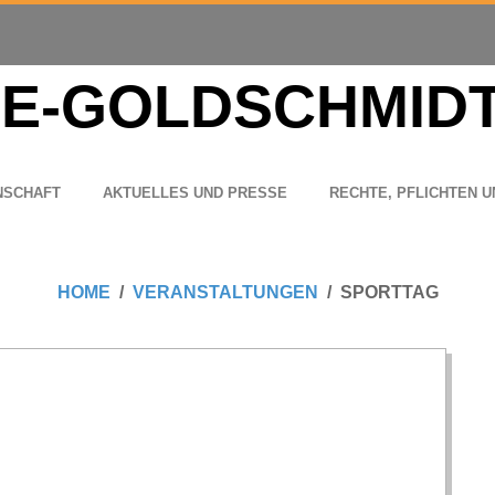
N­SCHAFT
AKTU­EL­LES UND PRESSE
RECHTE, PFLICH­TEN U
HOME
VERANSTALTUNGEN
SPORTTAG