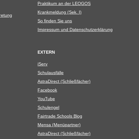
Prak­ti­kum an der LEOGOS
Krank­mel­dung (Sek. I)
tretung
So fin­den Sie uns
Impres­sum und Datenschutzerklärung
EXTERN
iServ
Schul­aus­fälle
Astra­Di­rect (Schließ­fä­cher)
Face­book
You­Tube
Schul­en­gel
Fair­trade Schools Blog
Mensa (Menü­part­ner)
Astra­Di­rect (Schließ­fä­cher)