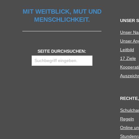
U
MIT WEITBLICK, MUT UND
MENSCHLICHKEIT.
UNSER 
L
Unser N
Unser Ang
E
Leit­bild
SEITE DURCHSUCHEN:
17 Ziele
Koope­ra­t
Aus­zeich
RECHTE,
Schul­cha
Regeln
Online un
Stun­den­r