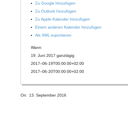
E
Zu Google hinzufügen
Zu Out­look hinzufügen
-
Zu Apple-Kalen­der hinzufügen
Einem ande­ren Kalen­der hinzufügen
G
Als XML exportieren
O
Wann:
19. Juni 2017
ganz­tä­gig
L
2017–06-19T00:00:00+02:00
2017–06-20T00:00:00+02:00
D
2016-
S
On:
13. September 2016
09-
13
C