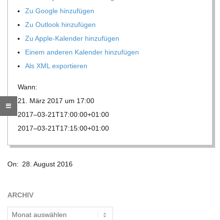
Zu Google hinzufügen
R
Zu Out­look hinzufügen
Zu Apple-Kalen­der hinzufügen
E
Einem ande­ren Kalen­der hinzufügen
Als XML exportieren
-
Wann:
G
21. März 2017 um 17:00
2017–03-21T17:00:00+01:00
O
2017–03-21T17:15:00+01:00
L
2016-
On:
28. August 2016
08-
D
28
ARCHIV
S
Archiv