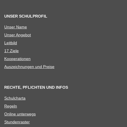
UNSER SCHULPROFIL
Unser Name
Unser Ange­bot
Leit­bild
17 Ziele
Koope­ra­tio­nen
Aus­zeich­nun­gen und Preise
RECHTE, PFLICHTEN UND INFOS
Schul­charta
Regeln
Online unter­wegs
Stun­den­ras­ter