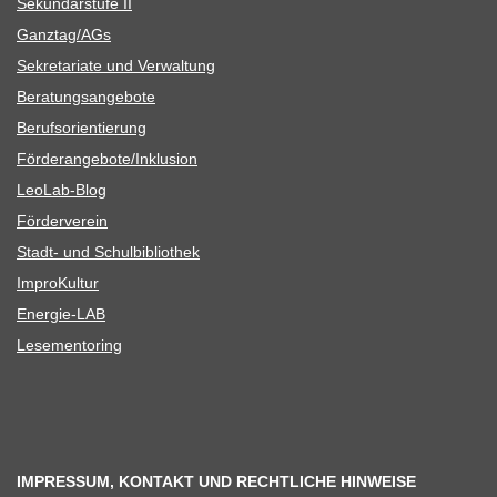
Sekun­dar­stufe II
Ganztag/​​AGs
Sekre­ta­riate und Verwaltung
Bera­tungs­an­ge­bote
Berufs­ori­en­tie­rung
Förderangebote/​​Inklusion
Leo­Lab-Blog
För­der­ver­ein
Stadt- und Schulbibliothek
Impro­Kul­tur
Ener­­gie-LAB
Lese­men­to­ring
IMPRESSUM, KONTAKT UND RECHTLICHE HINWEISE