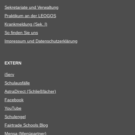
Sekre­ta­riate und Verwaltung
Prak­ti­kum an der LEOGOS
Krank­mel­dung (Sek. I)
So fin­den Sie uns
Impres­sum und Datenschutzerklärung
EXTERN
iServ
Schul­aus­fälle
Astra­Di­rect (Schließ­fä­cher)
Face­book
You­Tube
Schul­en­gel
Fair­trade Schools Blog
Mensa (Menü­part­ner)