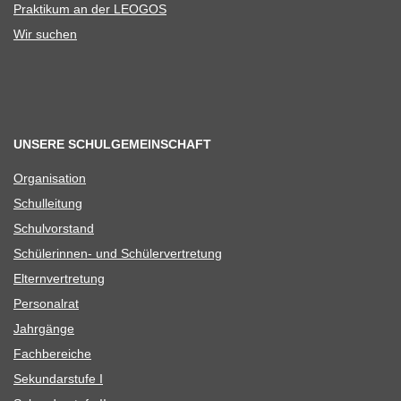
Prak­ti­kum an der LEOGOS
Wir suchen
UNSERE SCHULGEMEINSCHAFT
Orga­ni­sa­tion
Schul­lei­tung
Schul­vor­stand
Schü­le­rin­nen- und Schülervertretung
Eltern­ver­tre­tung
Per­so­nal­rat
Jahr­gänge
Fach­be­rei­che
Sekun­dar­stufe I