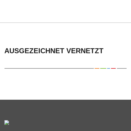
C
H
U
L
AUSGEZEICHNET VERNETZT
E