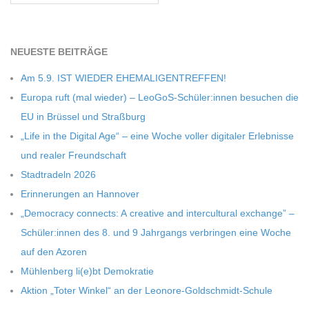
C
H
NEU­ESTE BEITRÄGE
Am 5.9. IST WIEDER EHEMALIGENTREFFEN!
M
Europa ruft (mal wie­der) – LeoGoS-Schüler:innen besu­chen die
EU in Brüs­sel und Straßburg
I
„Life in the Digi­tal Age“ – eine Woche vol­ler digi­ta­ler Erleb­nisse
und rea­ler Freundschaft
D
Stadt­ra­deln 2026
Erin­ne­run­gen an Hannover
T
„Demo­cracy con­nects: A crea­tive and inter­cul­tu­ral exch­ange” –
-
Schüler:innen des 8. und 9 Jahr­gangs ver­brin­gen eine Woche
auf den Azoren
S
Müh­len­berg li(e)bt Demokratie
Aktion „Toter Win­kel“ an der Leonore-Goldschmidt-Schule