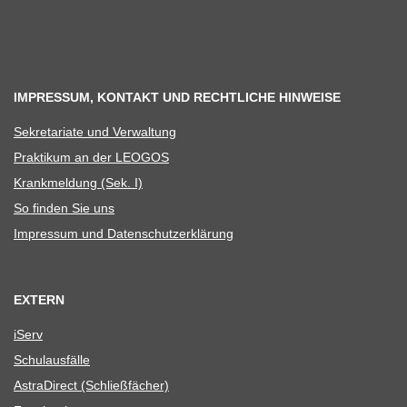
IMPRESSUM, KONTAKT UND RECHTLICHE HINWEISE
Sekre­ta­riate und Verwaltung
Prak­ti­kum an der LEOGOS
Krank­mel­dung (Sek. I)
So fin­den Sie uns
Impres­sum und Datenschutzerklärung
EXTERN
iServ
Schul­aus­fälle
Astra­Di­rect (Schließ­fä­cher)