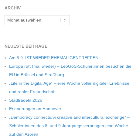
C
ARCHIV
Archiv
H
M
NEU­ESTE BEITRÄGE
I
Am 5.9. IST WIEDER EHEMALIGENTREFFEN!
Europa ruft (mal wie­der) – LeoGoS-Schüler:innen besu­chen die
D
EU in Brüs­sel und Straßburg
„Life in the Digi­tal Age“ – eine Woche vol­ler digi­ta­ler Erleb­nisse
T
und rea­ler Freundschaft
Stadt­ra­deln 2026
-
Erin­ne­run­gen an Hannover
„Demo­cracy con­nects: A crea­tive and inter­cul­tu­ral exch­ange” –
S
Schüler:innen des 8. und 9 Jahr­gangs ver­brin­gen eine Woche
auf den Azoren