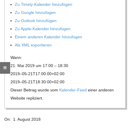
Zu Timely-Kalen­der hinzufügen
R
Zu Google hinzufügen
Zu Out­look hinzufügen
E
Zu Apple-Kalen­der hinzufügen
Einem ande­ren Kalen­der hinzufügen
-
Als XML exportieren
G
Wann:
21. Mai 2019 um 17:00 – 18:30
O
2019–05-21T17:00:00+02:00
2019–05-21T18:30:00+02:00
L
Die­ser Bei­trag wurde vom
Kalen­der-Feed
einer ande­ren
Web­site repliziert.
D
2018-
S
On:
1. August 2018
08-
01