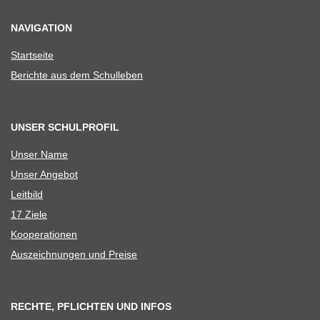
NAVIGATION
Start­seite
Berichte aus dem Schulleben
UNSER SCHULPROFIL
Unser Name
Unser Ange­bot
Leit­bild
17 Ziele
Koope­ra­tio­nen
Aus­zeich­nun­gen und Preise
RECHTE, PFLICHTEN UND INFOS