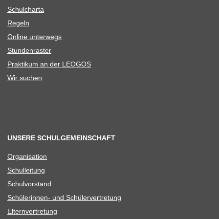
Schul­charta
Regeln
Online unter­wegs
Stun­den­ras­ter
Prak­ti­kum an der LEOGOS
Wir suchen
UNSERE SCHULGEMEINSCHAFT
Orga­ni­sa­tion
Schul­lei­tung
Schul­vor­stand
Schü­le­rin­nen- und Schülervertretung
Eltern­ver­tre­tung