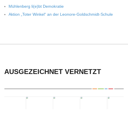
C
Müh­len­berg li(e)bt Demokratie
H
Aktion „Toter Win­kel“ an der Leonore-Goldschmidt-Schule
U
L
E
AUSGEZEICHNET VERNETZT