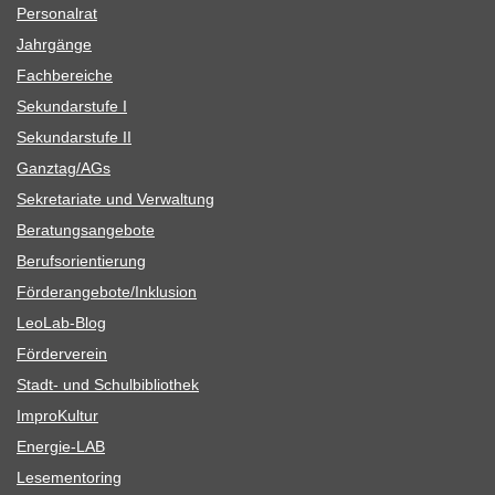
Per­so­nal­rat
Jahr­gänge
Fach­be­rei­che
Sekun­dar­stufe I
Sekun­dar­stufe II
Ganztag/​​AGs
Sekre­ta­riate und Verwaltung
Bera­tungs­an­ge­bote
Berufs­ori­en­tie­rung
Förderangebote/​​Inklusion
Leo­Lab-Blog
För­der­ver­ein
Stadt- und Schulbibliothek
Impro­Kul­tur
Ener­­gie-LAB
Lese­men­to­ring