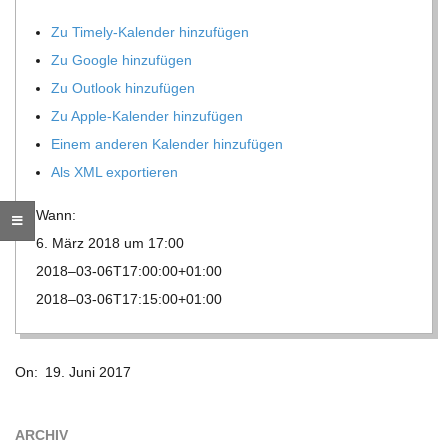
O
Zu Timely-Kalen­der hinzufügen
R
Zu Google hinzufügen
Zu Out­look hinzufügen
E
Zu Apple-Kalen­der hinzufügen
Einem ande­ren Kalen­der hinzufügen
-
Als XML exportieren
G
Wann:
6. März 2018 um 17:00
O
2018–03-06T17:00:00+01:00
2018–03-06T17:15:00+01:00
L
2017-
D
On:
19. Juni 2017
06-
19
S
ARCHIV