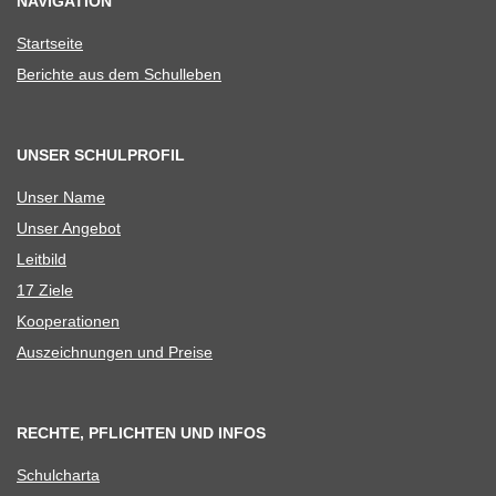
NAVIGATION
Start­seite
Berichte aus dem Schulleben
UNSER SCHULPROFIL
Unser Name
Unser Ange­bot
Leit­bild
17 Ziele
Koope­ra­tio­nen
Aus­zeich­nun­gen und Preise
RECHTE, PFLICHTEN UND INFOS
Schul­charta