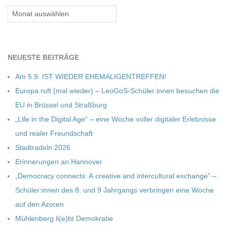
Archiv
C
H
NEU­ESTE BEITRÄGE
M
Am 5.9. IST WIEDER EHEMALIGENTREFFEN!
Europa ruft (mal wie­der) – LeoGoS-Schüler:innen besu­chen die
I
EU in Brüs­sel und Straßburg
„Life in the Digi­tal Age“ – eine Woche vol­ler digi­ta­ler Erleb­nisse
D
und rea­ler Freundschaft
Stadt­ra­deln 2026
T
Erin­ne­run­gen an Hannover
„Demo­cracy con­nects: A crea­tive and inter­cul­tu­ral exch­ange” –
-
Schüler:innen des 8. und 9 Jahr­gangs ver­brin­gen eine Woche
auf den Azoren
S
Müh­len­berg li(e)bt Demokratie