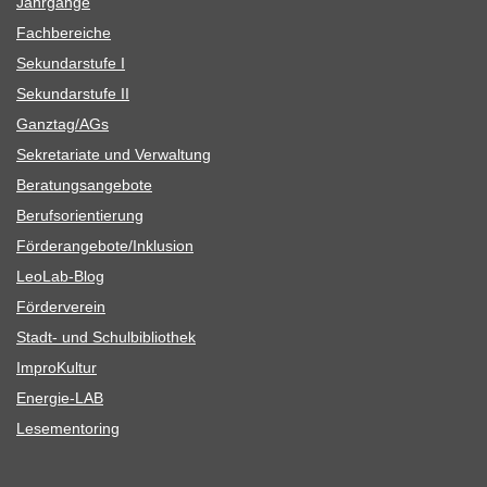
Jahr­gänge
Fach­be­rei­che
Sekun­dar­stufe I
Sekun­dar­stufe II
Ganztag/​​AGs
Sekre­ta­riate und Verwaltung
Bera­tungs­an­ge­bote
Berufs­ori­en­tie­rung
Förderangebote/​​Inklusion
Leo­Lab-Blog
För­der­ver­ein
Stadt- und Schulbibliothek
Impro­Kul­tur
Ener­­gie-LAB
Lese­men­to­ring