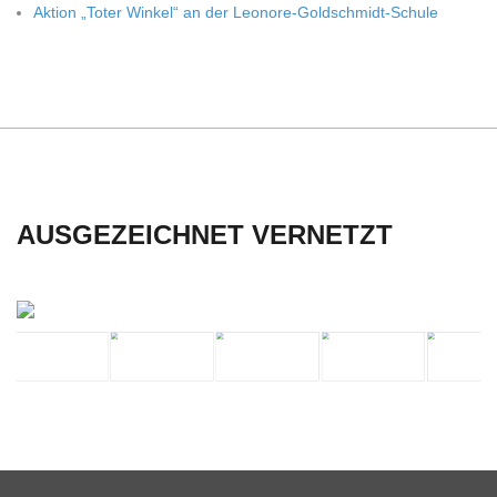
Aktion „Toter Win­kel“ an der Leonore-Goldschmidt-Schule
C
H
U
L
AUSGEZEICHNET VERNETZT
E