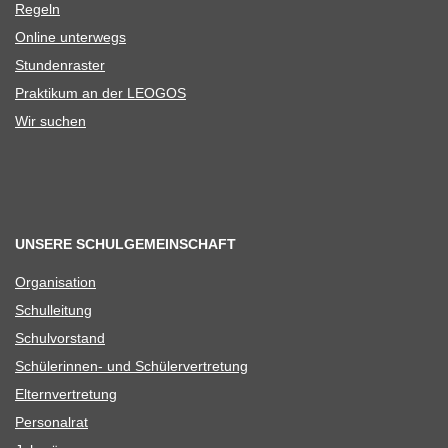
Regeln
Online unter­wegs
Stun­den­ras­ter
Prak­ti­kum an der LEOGOS
Wir suchen
UNSERE SCHULGEMEINSCHAFT
Orga­ni­sa­tion
Schul­lei­tung
Schul­vor­stand
Schü­le­rin­nen- und Schülervertretung
Eltern­ver­tre­tung
Per­so­nal­rat