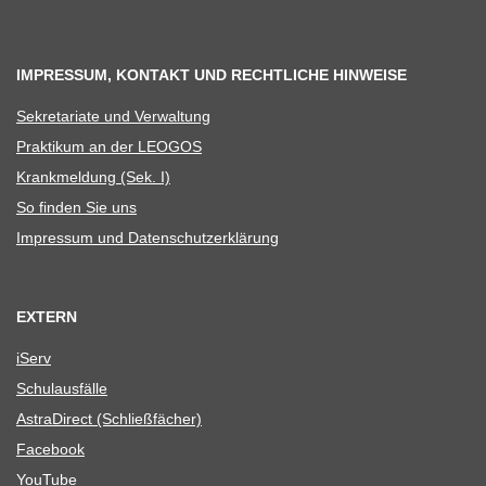
IMPRESSUM, KONTAKT UND RECHTLICHE HINWEISE
Sekre­ta­riate und Verwaltung
Prak­ti­kum an der LEOGOS
Krank­mel­dung (Sek. I)
So fin­den Sie uns
Impres­sum und Datenschutzerklärung
EXTERN
iServ
Schul­aus­fälle
Astra­Di­rect (Schließ­fä­cher)
Face­book
You­Tube