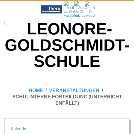
Skip
to
content
L
Primary
E
Navigation
HOME
VERANSTALTUNGEN
Menu
SCHULINTERNE FORTBILDUNG (UNTERRICHT
O
ENFÄLLT)
N
Kalen­der