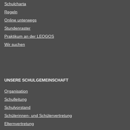
Schul­charta
Regeln
Online unter­wegs
Stun­den­ras­ter
Prak­ti­kum an der LEOGOS
Wir suchen
UNSERE SCHULGEMEINSCHAFT
Orga­ni­sa­tion
Schul­lei­tung
Schul­vor­stand
Schü­le­rin­nen- und Schülervertretung
Eltern­ver­tre­tung