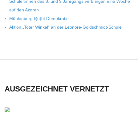
Schüler:innen des 8. und 9 Jahr­gangs ver­brin­gen eine Woche
C
auf den Azoren
Müh­len­berg li(e)bt Demokratie
H
Aktion „Toter Win­kel“ an der Leonore-Goldschmidt-Schule
U
L
E
AUSGEZEICHNET VERNETZT