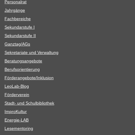
Per­so­nal­rat
Jahr­gänge
Fach­be­rei­che
Sekun­dar­stufe I
Sekun­dar­stufe II
Ganztag/​​AGs
Sekre­ta­riate und Verwaltung
Bera­tungs­an­ge­bote
Berufs­ori­en­tie­rung
Förderangebote/​​Inklusion
Leo­Lab-Blog
För­der­ver­ein
Stadt- und Schulbibliothek
Impro­Kul­tur
Ener­­gie-LAB
Lese­men­to­ring