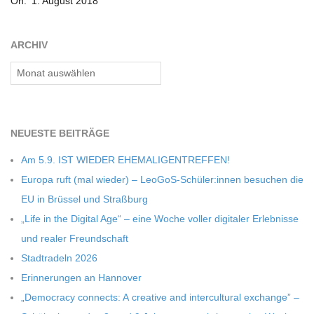
On:
1. August 2018
08-
C
01
ARCHIV
H
Archiv
M
NEU­ESTE BEITRÄGE
I
Am 5.9. IST WIEDER EHEMALIGENTREFFEN!
D
Europa ruft (mal wie­der) – LeoGoS-Schüler:innen besu­chen die
EU in Brüs­sel und Straßburg
T
„Life in the Digi­tal Age“ – eine Woche vol­ler digi­ta­ler Erleb­nisse
und rea­ler Freundschaft
-
Stadt­ra­deln 2026
Erin­ne­run­gen an Hannover
S
„Demo­cracy con­nects: A crea­tive and inter­cul­tu­ral exch­ange” –