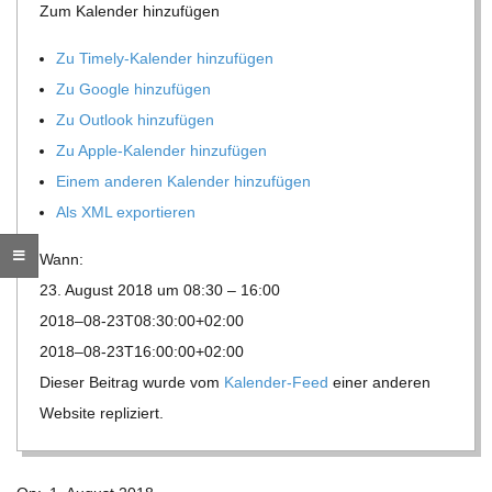
O
Zum Kalen­der hinzufügen
R
Zu Timely-Kalen­der hinzufügen
Zu Google hinzufügen
E
Zu Out­look hinzufügen
Zu Apple-Kalen­der hinzufügen
-
Einem ande­ren Kalen­der hinzufügen
Als XML exportieren
G
Wann:
O
23. August 2018 um 08:30 – 16:00
2018–08-23T08:30:00+02:00
L
2018–08-23T16:00:00+02:00
Die­ser Bei­trag wurde vom
Kalen­der-Feed
einer ande­ren
D
Web­site repliziert.
S
2018-