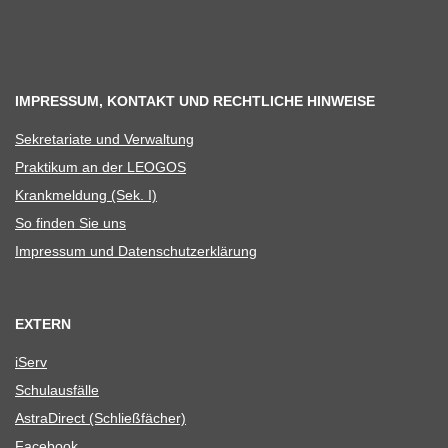
IMPRESSUM, KONTAKT UND RECHTLICHE HINWEISE
Sekre­ta­riate und Verwaltung
Prak­ti­kum an der LEOGOS
Krank­mel­dung (Sek. I)
So fin­den Sie uns
Impres­sum und Datenschutzerklärung
EXTERN
iServ
Schul­aus­fälle
Astra­Di­rect (Schließ­fä­cher)
Face­book