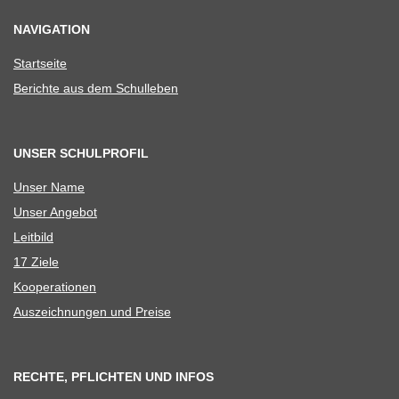
NAVIGATION
Start­seite
Berichte aus dem Schulleben
UNSER SCHULPROFIL
Unser Name
Unser Ange­bot
Leit­bild
17 Ziele
Koope­ra­tio­nen
Aus­zeich­nun­gen und Preise
RECHTE, PFLICHTEN UND INFOS