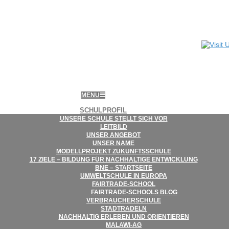
MENU
SCHUL­PRO­FIL
UNSERE SCHULE STELLT SICH VOR
LEIT­BILD
UNSER ANGE­BOT
UNSER NAME
MODELL­PRO­JEKT ZUKUNFTSSCHULE
17 ZIELE – BIL­DUNG FÜR NACH­HAL­TIGE ENTWICKLUNG
BNE – STARTSEITE
UMWELT­SCHULE IN EUROPA
FAIR­­TRADE-SCHOOL
FAIR­TRADE-SCHOOLS BLOG
VER­BRAU­CHER­SCHULE
STADT­RA­DELN
NACH­HAL­TIG ERLE­BEN UND ORIENTIEREN
MALAWI-AG