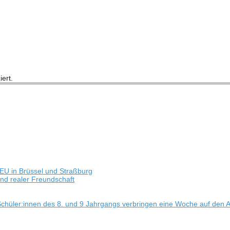
iert.
EU in Brüs­sel und Straßburg
e und rea­ler Freundschaft
 – Schüler:innen des 8. und 9 Jahr­gangs ver­brin­gen eine Woche auf den