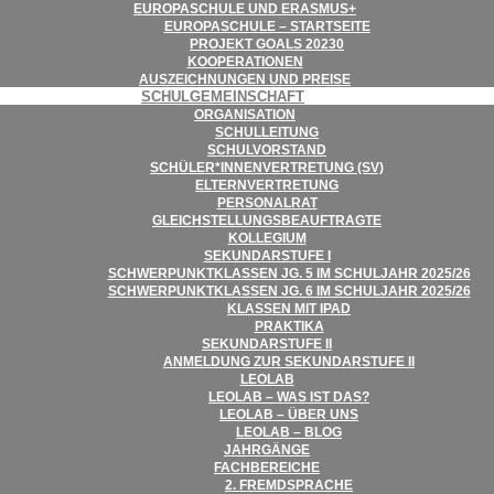
EURO­PA­SCHULE UND ERASMUS+
EURO­PA­SCHULE – STARTSEITE
PRO­JEKT GOALS 20230
KOOPE­RA­TIO­NEN
AUS­ZEICH­NUN­GEN UND PREISE
SCHUL­GE­MEIN­SCHAFT
ORGA­NI­SA­TION
SCHUL­LEI­TUNG
SCHUL­VOR­STAND
SCHÜLER*INNENVERTRETUNG (SV)
ELTERN­VER­TRE­TUNG
PER­SO­NAL­RAT
GLEICH­STEL­LUNGS­BE­AUF­TRAGTE
KOL­LE­GIUM
SEKUN­DAR­STUFE I
SCHWER­PUNKT­KLAS­SEN JG. 5 IM SCHUL­JAHR 2025/​​26
SCHWER­PUNKT­KLAS­SEN JG. 6 IM SCHUL­JAHR 2025/​​26
KLAS­SEN MIT IPAD
PRAK­TIKA
SEKUN­DAR­STUFE II
ANMEL­DUNG ZUR SEKUN­DAR­STUFE II
LEO­LAB
LEO­LAB – WAS IST DAS?
LEO­LAB – ÜBER UNS
LEO­LAB – BLOG
JAHR­GÄNGE
FACH­BE­REI­CHE
2. FREMD­SPRA­CHE