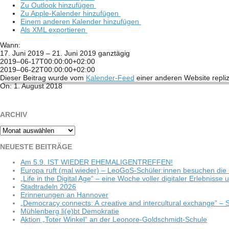
Zu Out­look hinzufügen
Zu Apple-Kalen­der hinzufügen
Einem ande­ren Kalen­der hinzufügen
Als XML exportieren
Wann:
17. Juni 2019 – 21. Juni 2019
ganz­tä­gig
2019–06-17T00:00:00+02:00
2019–06-22T00:00:00+02:00
Die­ser Bei­trag wurde vom
Kalen­der-Feed
einer ande­ren Web­site repliz
2018-
On:
1. August 2018
08-
01
ARCHIV
Archiv
NEU­ESTE BEITRÄGE
Am 5.9. IST WIEDER EHEMALIGENTREFFEN!
Europa ruft (mal wie­der) – LeoGoS-Schüler:innen besu­chen die 
„Life in the Digi­tal Age“ – eine Woche vol­ler digi­ta­ler Erleb­niss
Stadt­ra­deln 2026
Erin­ne­run­gen an Hannover
„Demo­cracy con­nects: A crea­tive and inter­cul­tu­ral exch­ange”
Müh­len­berg li(e)bt Demokratie
Aktion „Toter Win­kel“ an der Leonore-Goldschmidt-Schule