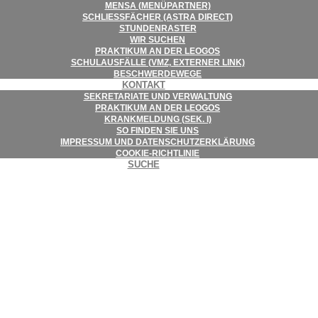
MENSA (MENÜ­PART­NER)
SCHLIESS­FÄ­CHER (ASTRA DIRECT)
STUN­DEN­RAS­TER
WIR SUCHEN
PRAK­TI­KUM AN DER LEOGOS
SCHUL­AUS­FÄLLE (VMZ, EXTER­NER LINK)
BESCHWER­DE­WEGE
KON­TAKT
SEKRE­TA­RIATE UND VERWALTUNG
PRAK­TI­KUM AN DER LEOGOS
KRANK­MEL­DUNG (SEK. I)
SO FIN­DEN SIE UNS
IMPRES­SUM UND DATENSCHUTZERKLÄRUNG
COO­KIE-RICHT­LI­NIE
SUCHE