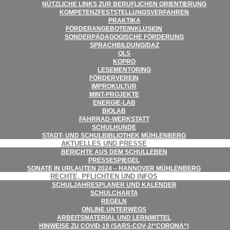
NÜTZ­LI­CHE LINKS ZUR BERUF­LI­CHEN ORIENTIERUNG
KOM­PE­TENZ­FEST­STEL­LUNGS­VER­FAH­REN
PRAK­TIKA
FÖRDERANGEBOTE/​​INKLUSION
SON­DER­PÄD­AGO­GI­SCHE FÖRDERUNG
SPRACHBILDUNG/​​DAZ
QLS
KOPRO
LESE­MEN­TO­RING
FÖR­DER­VER­EIN
IMPRO­KUL­TUR
MINT-PRO­­JEKTE
ENER­­GIE-LAB
BIO­LAB
FAHR­RAD-WER­K­STATT
SCHUL­HUNDE
STADT- UND SCHUL­BI­BLIO­THEK MÜHLENBERG
AKTU­EL­LES UND PRESSE
BERICHTE AUS DEM SCHULLEBEN
PRES­SE­SPIE­GEL
SONATE IN URLAU­TEN 2024 – HAN­NO­VER MÜHLENBERG
RECHTE, PFLICH­TEN UND INFOS
SCHUL­JAH­RES­PLA­NER UND KALENDER
SCHUL­CHARTA
REGELN
ONLINE UNTER­WEGS
ARBEITS­MA­TE­RIAL UND LERNMITTEL
HIN­WEISE ZU COVID-19 (SARS-COV‑2/“CORONA“)