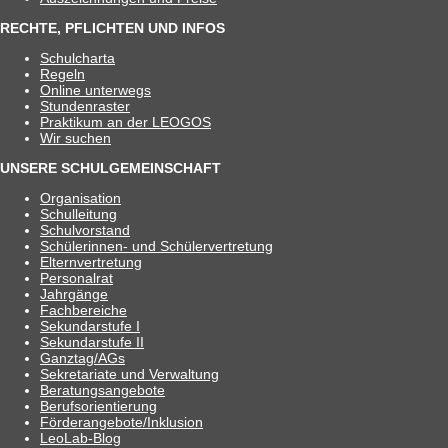
RECHTE, PFLICHTEN UND INFOS
Schul­charta
Regeln
Online unter­wegs
Stun­den­ras­ter
Prak­ti­kum an der LEOGOS
Wir suchen
UNSERE SCHULGEMEINSCHAFT
Orga­ni­sa­tion
Schul­lei­tung
Schul­vor­stand
Schü­le­rin­nen- und Schülervertretung
Eltern­ver­tre­tung
Per­so­nal­rat
Jahr­gänge
Fach­be­rei­che
Sekun­dar­stufe I
Sekun­dar­stufe II
Ganztag/​​AGs
Sekre­ta­riate und Verwaltung
Bera­tungs­an­ge­bote
Berufs­ori­en­tie­rung
Förderangebote/​​Inklusion
Leo­Lab-Blog