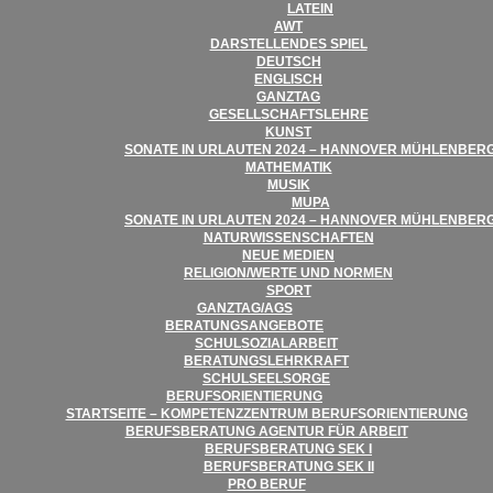
LATEIN
AWT
DAR­STEL­LEN­DES SPIEL
DEUTSCH
ENG­LISCH
GANZ­TAG
GESELL­SCHAFTS­LEHRE
KUNST
SONATE IN URLAU­TEN 2024 – HAN­NO­VER MÜHLENBER
MATHE­MA­TIK
MUSIK
MUPA
SONATE IN URLAU­TEN 2024 – HAN­NO­VER MÜHLENBER
NATUR­WIS­SEN­SCHAF­TEN
NEUE MEDIEN
RELIGION/​​WERTE UND NORMEN
SPORT
GANZTAG/​​AGS
BERA­TUNGS­AN­GE­BOTE
SCHUL­SO­ZI­AL­AR­BEIT
BERA­TUNGS­LEHR­KRAFT
SCHUL­SEEL­SORGE
BERUFS­ORI­EN­TIE­RUNG
START­SEITE – KOM­PE­TENZ­ZEN­TRUM BERUFSORIENTIERUNG
BERUFS­BE­RA­TUNG AGEN­TUR FÜR ARBEIT
BERUFS­BE­RA­TUNG SEK I
BERUFS­BE­RA­TUNG SEK II
PRO BERUF