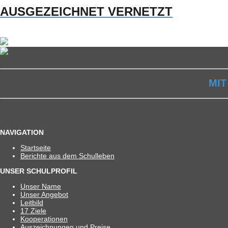
AUSGEZEICHNET VERNETZT
MIT
NAVIGATION
Start­seite
Berichte aus dem Schulleben
UNSER SCHULPROFIL
Unser Name
Unser Ange­bot
Leit­bild
17 Ziele
Koope­ra­tio­nen
Aus­zeich­nun­gen und Preise