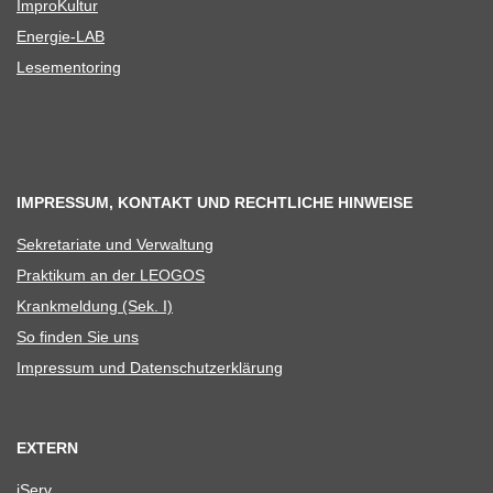
Impro­Kul­tur
Ener­­gie-LAB
Lese­men­to­ring
IMPRESSUM, KONTAKT UND RECHTLICHE HINWEISE
Sekre­ta­riate und Verwaltung
Prak­ti­kum an der LEOGOS
Krank­mel­dung (Sek. I)
So fin­den Sie uns
Impres­sum und Datenschutzerklärung
EXTERN
iServ