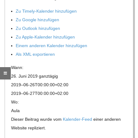
R
Zu Timely-Kalen­der hinzufügen
Zu Google hinzufügen
E
Zu Out­look hinzufügen
Zu Apple-Kalen­der hinzufügen
-
Einem ande­ren Kalen­der hinzufügen
Als XML exportieren
G
Wann:
O
26. Juni 2019
ganz­tä­gig
2019–06-26T00:00:00+02:00
L
2019–06-27T00:00:00+02:00
Wo:
D
Aula
Die­ser Bei­trag wurde vom
Kalen­der-Feed
einer ande­ren
S
Web­site repliziert.