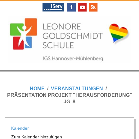
Skip
to
content
L
Primary
E
Navigation
HOME
VERANSTALTUNGEN
Menu
PRÄSENTATION PROJEKT "HERAUSFORDERUNG"
O
JG. 8
N
Kalen­der
O
Zum Kalen­der hinzufügen