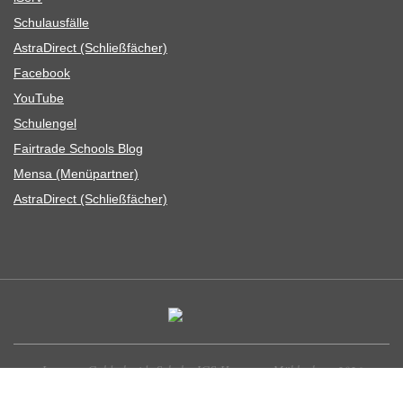
Schul­aus­fälle
Astra­Di­rect (Schließ­fä­cher)
Face­book
You­Tube
Schul­en­gel
Fair­trade Schools Blog
Mensa (Menü­part­ner)
Astra­Di­rect (Schließ­fä­cher)
Leonore-Goldschmidt-Schule, IGS Hannover-Mühlenberg 2026