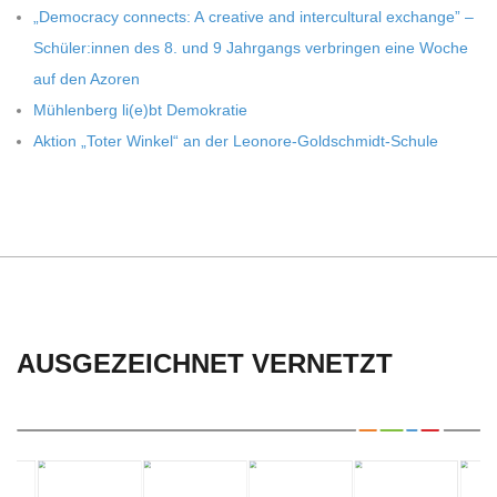
C
„Demo­cracy con­nects: A crea­tive and inter­cul­tu­ral exch­ange” –
Schüler:innen des 8. und 9 Jahr­gangs ver­brin­gen eine Woche
H
auf den Azoren
Müh­len­berg li(e)bt Demokratie
U
Aktion „Toter Win­kel“ an der Leonore-Goldschmidt-Schule
L
E
AUSGEZEICHNET VERNETZT