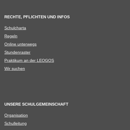
RECHTE, PFLICHTEN UND INFOS
Schul­charta
Regeln
Online unter­wegs
Stun­den­ras­ter
Prak­ti­kum an der LEOGOS
Wir suchen
UNSERE SCHULGEMEINSCHAFT
Orga­ni­sa­tion
Schul­lei­tung