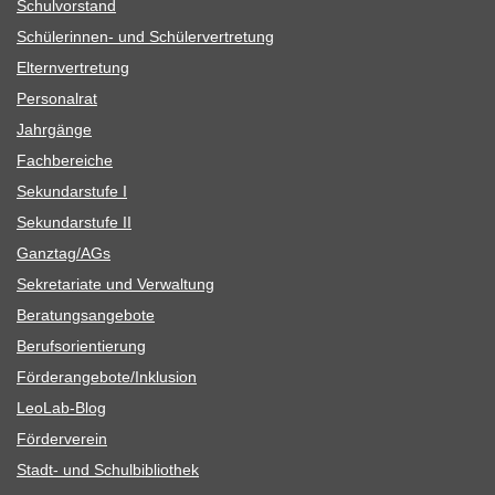
Schul­vor­stand
Schü­le­rin­nen- und Schülervertretung
Eltern­ver­tre­tung
Per­so­nal­rat
Jahr­gänge
Fach­be­rei­che
Sekun­dar­stufe I
Sekun­dar­stufe II
Ganztag/​​AGs
Sekre­ta­riate und Verwaltung
Bera­tungs­an­ge­bote
Berufs­ori­en­tie­rung
Förderangebote/​​Inklusion
Leo­Lab-Blog
För­der­ver­ein
Stadt- und Schulbibliothek