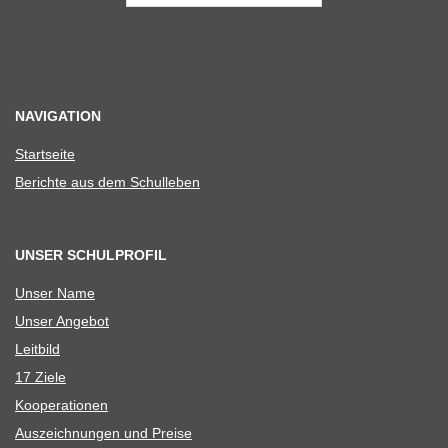
NAVIGATION
Start­seite
Berichte aus dem Schulleben
UNSER SCHULPROFIL
Unser Name
Unser Ange­bot
Leit­bild
17 Ziele
Koope­ra­tio­nen
Aus­zeich­nun­gen und Preise