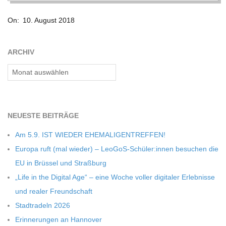
C
2018-
On:
10. August 2018
08-
H
10
ARCHIV
M
Archiv
I
D
NEU­ESTE BEITRÄGE
Am 5.9. IST WIEDER EHEMALIGENTREFFEN!
T
Europa ruft (mal wie­der) – LeoGoS-Schüler:innen besu­chen die
EU in Brüs­sel und Straßburg
-
„Life in the Digi­tal Age“ – eine Woche vol­ler digi­ta­ler Erleb­nisse
und rea­ler Freundschaft
S
Stadt­ra­deln 2026
Erin­ne­run­gen an Hannover