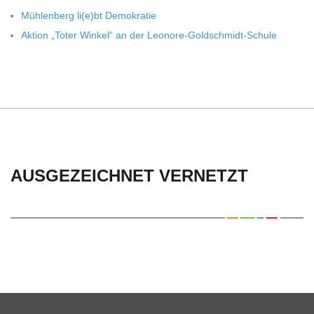
C
Müh­len­berg li(e)bt Demokratie
H
Aktion „Toter Win­kel“ an der Leonore-Goldschmidt-Schule
U
L
E
AUSGEZEICHNET VERNETZT