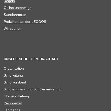
Regeln
Online unter­wegs
Stun­den­ras­ter
Prak­ti­kum an der LEOGOS
Wir suchen
UNSERE SCHULGEMEINSCHAFT
Orga­ni­sa­tion
Schul­lei­tung
Schul­vor­stand
Schü­le­rin­nen- und Schülervertretung
Eltern­ver­tre­tung
Per­so­nal­rat
Jahr­gänge