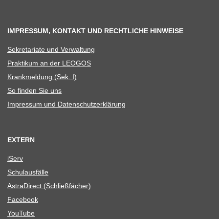
IMPRESSUM, KONTAKT UND RECHTLICHE HINWEISE
Sekre­ta­riate und Verwaltung
Prak­ti­kum an der LEOGOS
Krank­mel­dung (Sek. I)
So fin­den Sie uns
Impres­sum und Datenschutzerklärung
EXTERN
iServ
Schul­aus­fälle
Astra­Di­rect (Schließ­fä­cher)
Face­book
You­Tube