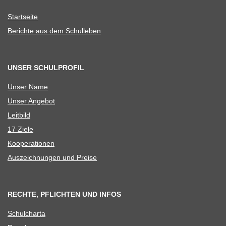
Start­seite
Berichte aus dem Schulleben
UNSER SCHULPROFIL
Unser Name
Unser Ange­bot
Leit­bild
17 Ziele
Koope­ra­tio­nen
Aus­zeich­nun­gen und Preise
RECHTE, PFLICHTEN UND INFOS
Schul­charta