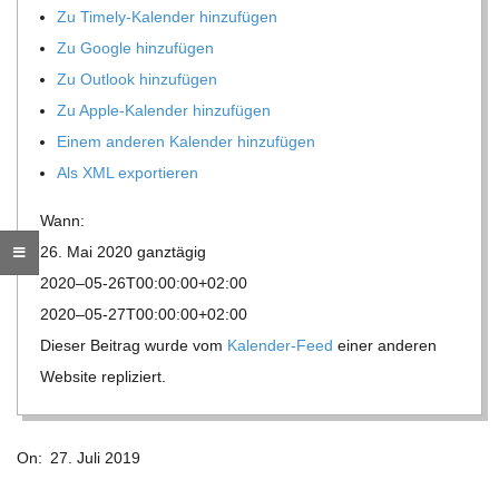
Zu Timely-Kalen­der hinzufügen
R
Zu Google hinzufügen
Zu Out­look hinzufügen
E
Zu Apple-Kalen­der hinzufügen
Einem ande­ren Kalen­der hinzufügen
-
Als XML exportieren
G
Wann:
26. Mai 2020
ganz­tä­gig
O
2020–05-26T00:00:00+02:00
2020–05-27T00:00:00+02:00
L
Die­ser Bei­trag wurde vom
Kalen­der-Feed
einer ande­ren
Web­site repliziert.
D
2019-
S
On:
27. Juli 2019
07-
27