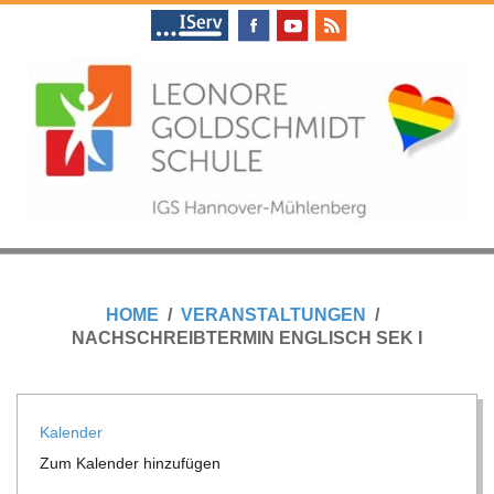
Skip
to
content
L
Primary
E
Navigation
HOME
VERANSTALTUNGEN
Menu
NACHSCHREIBTERMIN ENGLISCH SEK I
O
N
Kalen­der
Zum Kalen­der hinzufügen
O