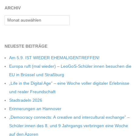
C
ARCHIV
Archiv
H
M
NEU­ESTE BEITRÄGE
I
Am 5.9. IST WIEDER EHEMALIGENTREFFEN!
Europa ruft (mal wie­der) – LeoGoS-Schüler:innen besu­chen die
D
EU in Brüs­sel und Straßburg
„Life in the Digi­tal Age“ – eine Woche vol­ler digi­ta­ler Erleb­nisse
T
und rea­ler Freundschaft
Stadt­ra­deln 2026
-
Erin­ne­run­gen an Hannover
„Demo­cracy con­nects: A crea­tive and inter­cul­tu­ral exch­ange” –
S
Schüler:innen des 8. und 9 Jahr­gangs ver­brin­gen eine Woche
auf den Azoren