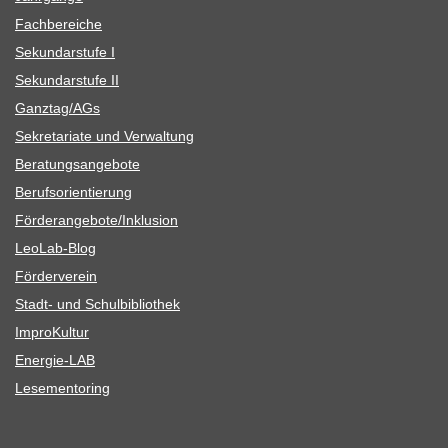
Fach­be­rei­che
Sekun­dar­stufe I
Sekun­dar­stufe II
Ganztag/​​AGs
Sekre­ta­riate und Verwaltung
Bera­tungs­an­ge­bote
Berufs­ori­en­tie­rung
Förderangebote/​​Inklusion
Leo­Lab-Blog
För­der­ver­ein
Stadt- und Schulbibliothek
Impro­Kul­tur
Ener­­gie-LAB
Lese­men­to­ring