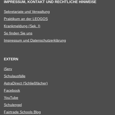
IMPRESSUM, KONTAKT UND RECHTLICHE HINWEISE
Sekre­ta­riate und Verwaltung
Prak­ti­kum an der LEOGOS
Krank­mel­dung (Sek. I)
So fin­den Sie uns
Impres­sum und Datenschutzerklärung
EXTERN
iServ
Schul­aus­fälle
Astra­Di­rect (Schließ­fä­cher)
Face­book
You­Tube
Schul­en­gel
Fair­trade Schools Blog