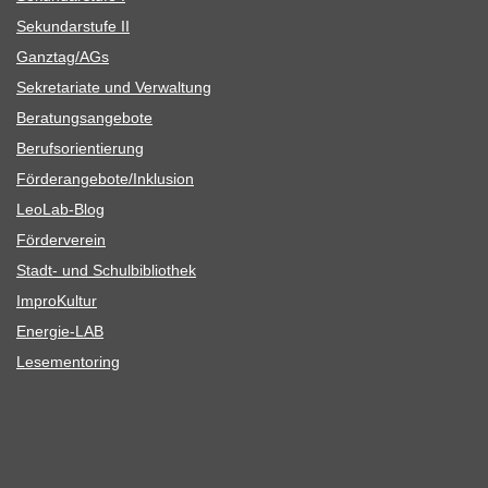
Sekun­dar­stufe II
Ganztag/​​AGs
Sekre­ta­riate und Verwaltung
Bera­tungs­an­ge­bote
Berufs­ori­en­tie­rung
Förderangebote/​​Inklusion
Leo­Lab-Blog
För­der­ver­ein
Stadt- und Schulbibliothek
Impro­Kul­tur
Ener­­gie-LAB
Lese­men­to­ring