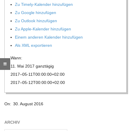
Zu Timely-Kalen­der hinzufügen
R
Zu Google hinzufügen
Zu Out­look hinzufügen
E
Zu Apple-Kalen­der hinzufügen
Einem ande­ren Kalen­der hinzufügen
-
Als XML exportieren
G
Wann:
11. Mai 2017
ganz­tä­gig
O
2017–05-11T00:00:00+02:00
2017–05-12T00:00:00+02:00
L
2016-
D
On:
30. August 2016
08-
30
S
ARCHIV