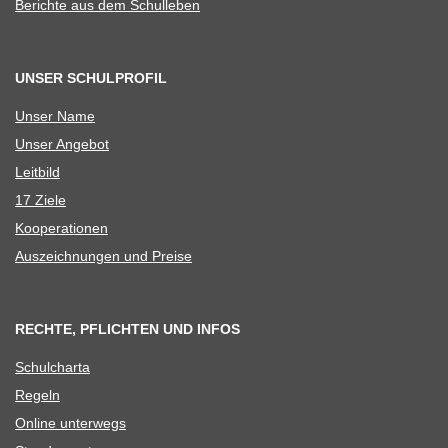
Berichte aus dem Schulleben
UNSER SCHULPROFIL
Unser Name
Unser Ange­bot
Leit­bild
17 Ziele
Koope­ra­tio­nen
Aus­zeich­nun­gen und Preise
RECHTE, PFLICHTEN UND INFOS
Schul­charta
Regeln
Online unter­wegs