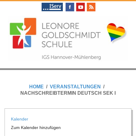
Skip
to
content
L
Primary
E
Navigation
HOME
VERANSTALTUNGEN
Menu
NACHSCHREIBTERMIN DEUTSCH SEK I
O
N
Kalen­der
Zum Kalen­der hinzufügen
O