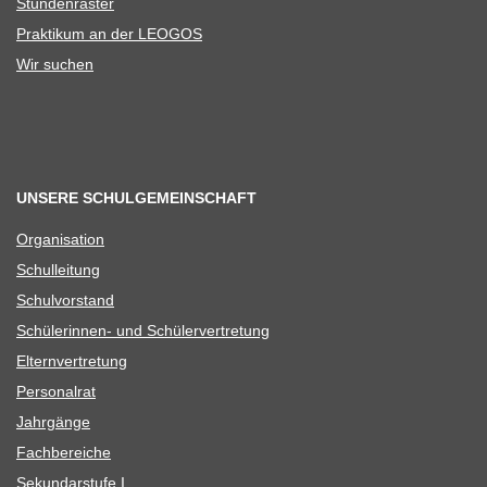
Stun­den­ras­ter
Prak­ti­kum an der LEOGOS
Wir suchen
UNSERE SCHULGEMEINSCHAFT
Orga­ni­sa­tion
Schul­lei­tung
Schul­vor­stand
Schü­le­rin­nen- und Schülervertretung
Eltern­ver­tre­tung
Per­so­nal­rat
Jahr­gänge
Fach­be­rei­che
Sekun­dar­stufe I