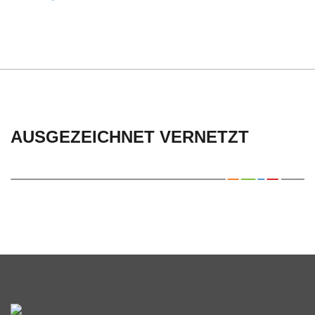
C
H
U
L
AUSGEZEICHNET VERNETZT
E