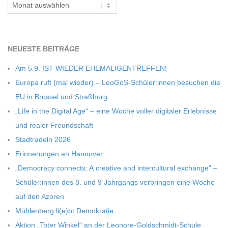
Archiv
C
H
NEU­ESTE BEITRÄGE
M
Am 5.9. IST WIEDER EHEMALIGENTREFFEN!
Europa ruft (mal wie­der) – LeoGoS-Schüler:innen besu­chen die
I
EU in Brüs­sel und Straßburg
„Life in the Digi­tal Age“ – eine Woche vol­ler digi­ta­ler Erleb­nisse
D
und rea­ler Freundschaft
Stadt­ra­deln 2026
T
Erin­ne­run­gen an Hannover
„Demo­cracy con­nects: A crea­tive and inter­cul­tu­ral exch­ange” –
-
Schüler:innen des 8. und 9 Jahr­gangs ver­brin­gen eine Woche
auf den Azoren
S
Müh­len­berg li(e)bt Demokratie
Aktion „Toter Win­kel“ an der Leonore-Goldschmidt-Schule