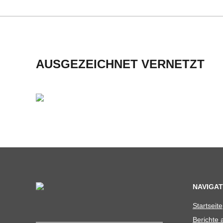
H
M
I
AUSGEZEICHNET VERNETZT
D
T
-
S
C
NAVIGAT
Start­seite
H
Berichte