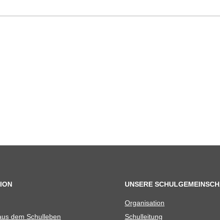
ION
UNSERE SCHULGEMEINSCH
Orga­ni­sa­tion
 aus dem Schulleben
Schul­lei­tung