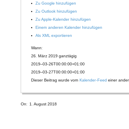
E
Zu Google hinzufügen
Zu Out­look hinzufügen
-
Zu Apple-Kalen­der hinzufügen
Einem ande­ren Kalen­der hinzufügen
G
Als XML exportieren
O
Wann:
26. März 2019
ganz­tä­gig
L
2019–03-26T00:00:00+01:00
2019–03-27T00:00:00+01:00
D
Die­ser Bei­trag wurde vom
Kalen­der-Feed
einer ande­r
S
2018-
On:
1. August 2018
08-
C
01