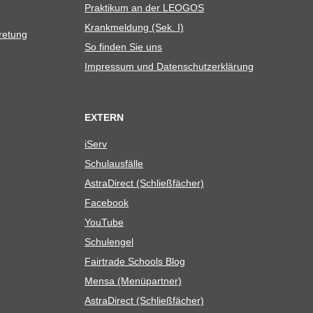
Prak­ti­kum an der LEOGOS
Krank­mel­dung (Sek. I)
tretung
So fin­den Sie uns
Impres­sum und Datenschutzerklärung
EXTERN
iServ
Schul­aus­fälle
Astra­Di­rect (Schließ­fä­cher)
Face­book
You­Tube
Schul­en­gel
Fair­trade Schools Blog
Mensa (Menü­part­ner)
Astra­Di­rect (Schließ­fä­cher)