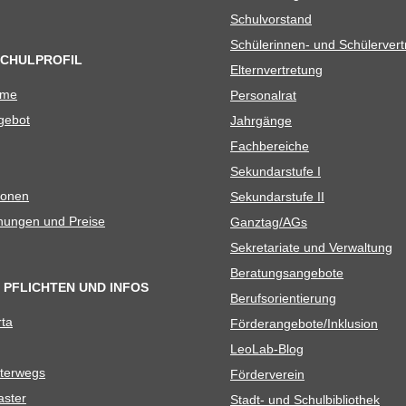
Schul­vor­stand
Schü­le­rin­nen- und Schülerver
SCHULPROFIL
Eltern­ver­tre­tung
ame
Per­so­nal­rat
e­bot
Jahr­gänge
Fach­be­rei­che
Sekun­dar­stufe I
io­nen
Sekun­dar­stufe II
­nun­gen und Preise
Ganztag/​​AGs
Sekre­ta­riate und Verwaltung
Bera­tungs­an­ge­bote
 PFLICHTEN UND INFOS
Berufs­ori­en­tie­rung
rta
Förderangebote/​​Inklusion
Leo­Lab-Blog
ter­wegs
För­der­ver­ein
as­ter
Stadt- und Schulbibliothek