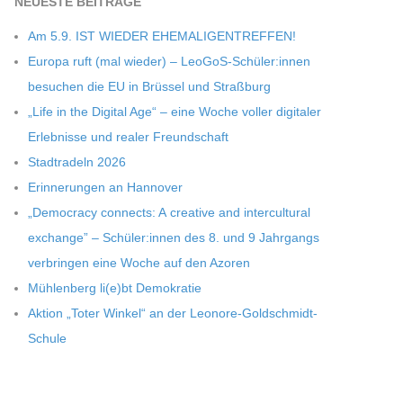
NEU­ESTE BEITRÄGE
Am 5.9. IST WIEDER EHEMALIGENTREFFEN!
Europa ruft (mal wie­der) – LeoGoS-Schüler:innen
besu­chen die EU in Brüs­sel und Straßburg
„Life in the Digi­tal Age“ – eine Woche vol­ler digi­ta­ler
Erleb­nisse und rea­ler Freundschaft
Stadt­ra­deln 2026
Erin­ne­run­gen an Hannover
„Demo­cracy con­nects: A crea­tive and inter­cul­tu­ral
exch­ange” – Schüler:innen des 8. und 9 Jahr­gangs
ver­brin­gen eine Woche auf den Azoren
Müh­len­berg li(e)bt Demokratie
Aktion „Toter Win­kel“ an der Leonore-Goldschmidt-
Schule