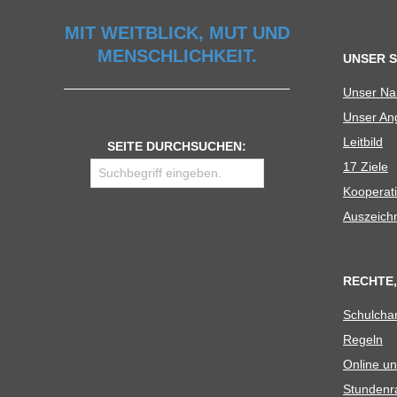
U
MIT WEITBLICK, MUT UND
MENSCHLICHKEIT.
UNSER 
L
Unser N
Unser Ang
E
Leit­bild
SEITE DURCHSUCHEN:
17 Ziele
Koope­ra­t
Aus­zeich
RECHTE,
Schul­cha
Regeln
Online un
Stun­den­r