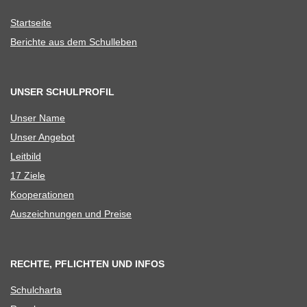
Start­seite
Berichte aus dem Schulleben
UNSER SCHULPROFIL
Unser Name
Unser Ange­bot
Leit­bild
17 Ziele
Koope­ra­tio­nen
Aus­zeich­nun­gen und Preise
RECHTE, PFLICHTEN UND INFOS
Schul­charta