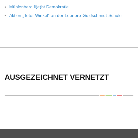
C
Müh­len­berg li(e)bt Demokratie
H
Aktion „Toter Win­kel“ an der Leonore-Goldschmidt-Schule
U
L
E
AUSGEZEICHNET VERNETZT