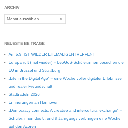
C
ARCHIV
Archiv
H
M
NEU­ESTE BEITRÄGE
I
Am 5.9. IST WIEDER EHEMALIGENTREFFEN!
Europa ruft (mal wie­der) – LeoGoS-Schüler:innen besu­chen die
D
EU in Brüs­sel und Straßburg
„Life in the Digi­tal Age“ – eine Woche vol­ler digi­ta­ler Erleb­nisse
T
und rea­ler Freundschaft
Stadt­ra­deln 2026
-
Erin­ne­run­gen an Hannover
„Demo­cracy con­nects: A crea­tive and inter­cul­tu­ral exch­ange” –
S
Schüler:innen des 8. und 9 Jahr­gangs ver­brin­gen eine Woche
auf den Azoren