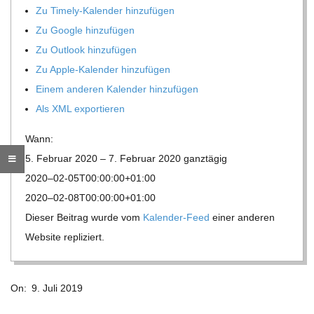
Zu Timely-Kalen­der hinzufügen
R
Zu Google hinzufügen
Zu Out­look hinzufügen
E
Zu Apple-Kalen­der hinzufügen
Einem ande­ren Kalen­der hinzufügen
-
Als XML exportieren
G
Wann:
5. Februar 2020 – 7. Februar 2020
ganz­tä­gig
O
2020–02-05T00:00:00+01:00
2020–02-08T00:00:00+01:00
L
Die­ser Bei­trag wurde vom
Kalen­der-Feed
einer ande­ren
Web­site repliziert.
D
2019-
S
On:
9. Juli 2019
07-
09