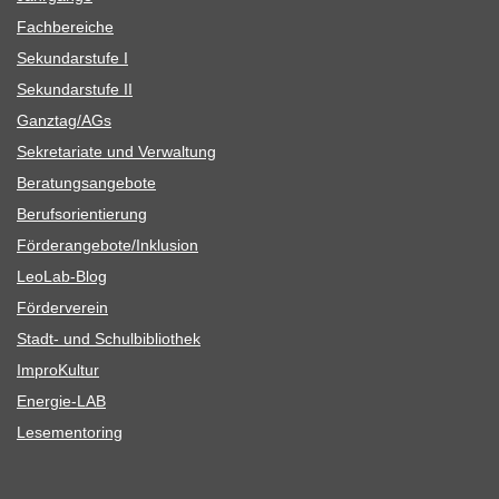
Fach­be­rei­che
Sekun­dar­stufe I
Sekun­dar­stufe II
Ganztag/​​AGs
Sekre­ta­riate und Verwaltung
Bera­tungs­an­ge­bote
Berufs­ori­en­tie­rung
Förderangebote/​​Inklusion
Leo­Lab-Blog
För­der­ver­ein
Stadt- und Schulbibliothek
Impro­Kul­tur
Ener­­gie-LAB
Lese­men­to­ring