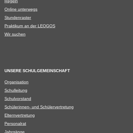
Regeln
Online unter­wegs
Stun­den­ras­ter
Prak­ti­kum an der LEOGOS
Wir suchen
UNSERE SCHULGEMEINSCHAFT
Orga­ni­sa­tion
Schul­lei­tung
Schul­vor­stand
Schü­le­rin­nen- und Schülervertretung
Eltern­ver­tre­tung
Per­so­nal­rat
Jahr­gänge