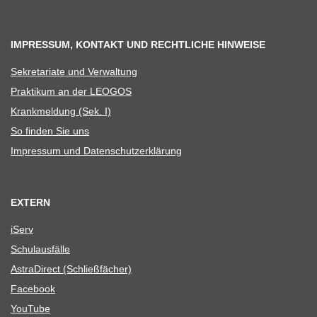
IMPRESSUM, KONTAKT UND RECHTLICHE HINWEISE
Sekre­ta­riate und Verwaltung
Prak­ti­kum an der LEOGOS
Krank­mel­dung (Sek. I)
So fin­den Sie uns
Impres­sum und Datenschutzerklärung
EXTERN
iServ
Schul­aus­fälle
Astra­Di­rect (Schließ­fä­cher)
Face­book
You­Tube