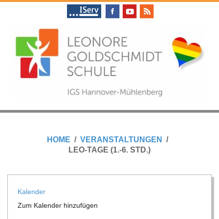
Skip
to
content
L
Primary
E
Navigation
HOME
VERANSTALTUNGEN
Menu
LEO-TAGE (1.-6. STD.)
O
N
Kalen­der
Zum Kalen­der hinzufügen
O