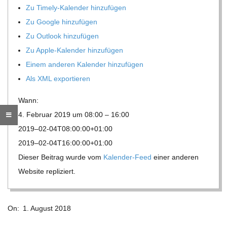
Zu Timely-Kalen­der hinzufügen
R
Zu Google hinzufügen
Zu Out­look hinzufügen
E
Zu Apple-Kalen­der hinzufügen
Einem ande­ren Kalen­der hinzufügen
-
Als XML exportieren
G
Wann:
4. Februar 2019 um 08:00 – 16:00
O
2019–02-04T08:00:00+01:00
2019–02-04T16:00:00+01:00
L
Die­ser Bei­trag wurde vom
Kalen­der-Feed
einer ande­ren
Web­site repliziert.
D
2018-
S
On:
1. August 2018
08-
01