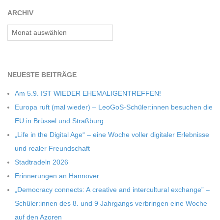
C
ARCHIV
Archiv
H
M
NEU­ESTE BEITRÄGE
I
Am 5.9. IST WIEDER EHEMALIGENTREFFEN!
Europa ruft (mal wie­der) – LeoGoS-Schüler:innen besu­chen die
D
EU in Brüs­sel und Straßburg
„Life in the Digi­tal Age“ – eine Woche vol­ler digi­ta­ler Erleb­nisse
T
und rea­ler Freundschaft
Stadt­ra­deln 2026
-
Erin­ne­run­gen an Hannover
„Demo­cracy con­nects: A crea­tive and inter­cul­tu­ral exch­ange” –
S
Schüler:innen des 8. und 9 Jahr­gangs ver­brin­gen eine Woche
auf den Azoren