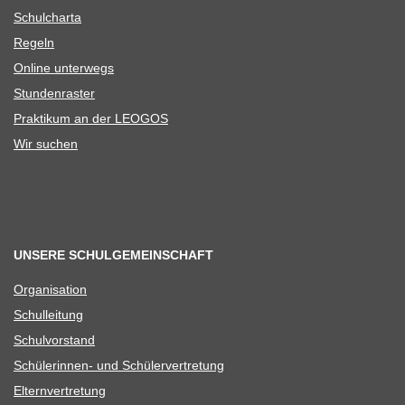
Schul­charta
Regeln
Online unter­wegs
Stun­den­ras­ter
Prak­ti­kum an der LEOGOS
Wir suchen
UNSERE SCHULGEMEINSCHAFT
Orga­ni­sa­tion
Schul­lei­tung
Schul­vor­stand
Schü­le­rin­nen- und Schülervertretung
Eltern­ver­tre­tung