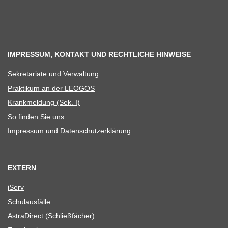
IMPRESSUM, KONTAKT UND RECHTLICHE HINWEISE
Sekre­ta­riate und Verwaltung
Prak­ti­kum an der LEOGOS
Krank­mel­dung (Sek. I)
So fin­den Sie uns
Impres­sum und Datenschutzerklärung
EXTERN
iServ
Schul­aus­fälle
Astra­Di­rect (Schließ­fä­cher)