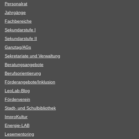
Per­so­nal­rat
Jahr­gänge
Fach­be­rei­che
Sekun­dar­stufe I
Sekun­dar­stufe II
Ganztag/​​AGs
Sekre­ta­riate und Verwaltung
Bera­tungs­an­ge­bote
Berufs­ori­en­tie­rung
Förderangebote/​​Inklusion
Leo­Lab-Blog
För­der­ver­ein
Stadt- und Schulbibliothek
Impro­Kul­tur
Ener­­gie-LAB
Lese­men­to­ring