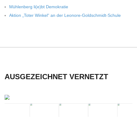
C
Müh­len­berg li(e)bt Demokratie
H
Aktion „Toter Win­kel“ an der Leonore-Goldschmidt-Schule
U
L
E
AUSGEZEICHNET VERNETZT