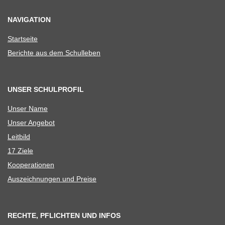
NAVIGATION
Start­seite
Berichte aus dem Schulleben
UNSER SCHULPROFIL
Unser Name
Unser Ange­bot
Leit­bild
17 Ziele
Koope­ra­tio­nen
Aus­zeich­nun­gen und Preise
RECHTE, PFLICHTEN UND INFOS