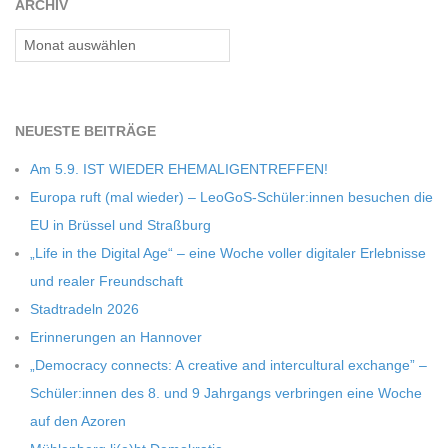
ARCHIV
C
Archiv
H
M
NEU­ESTE BEITRÄGE
Am 5.9. IST WIEDER EHEMALIGENTREFFEN!
I
Europa ruft (mal wie­der) – LeoGoS-Schüler:innen besu­chen die
EU in Brüs­sel und Straßburg
D
„Life in the Digi­tal Age“ – eine Woche vol­ler digi­ta­ler Erleb­nisse
und rea­ler Freundschaft
T
Stadt­ra­deln 2026
-
Erin­ne­run­gen an Hannover
„Demo­cracy con­nects: A crea­tive and inter­cul­tu­ral exch­ange” –
S
Schüler:innen des 8. und 9 Jahr­gangs ver­brin­gen eine Woche
auf den Azoren