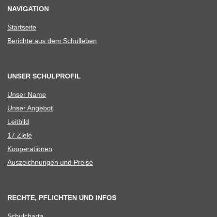
NAVIGATION
Start­seite
Berichte aus dem Schulleben
UNSER SCHULPROFIL
Unser Name
Unser Ange­bot
Leit­bild
17 Ziele
Koope­ra­tio­nen
Aus­zeich­nun­gen und Preise
RECHTE, PFLICHTEN UND INFOS
Schul­charta