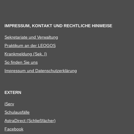
IMPRESSUM, KONTAKT UND RECHTLICHE HINWEISE
Sekre­ta­riate und Verwaltung
Prak­ti­kum an der LEOGOS
Krank­mel­dung (Sek. I)
So fin­den Sie uns
Impres­sum und Datenschutzerklärung
EXTERN
iServ
Schul­aus­fälle
Astra­Di­rect (Schließ­fä­cher)
Face­book