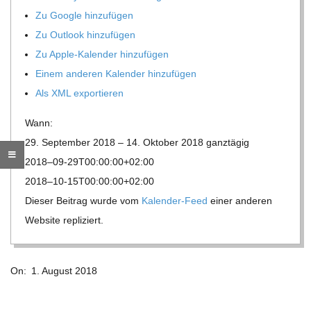
Zu Google hinzufügen
R
Zu Out­look hinzufügen
Zu Apple-Kalen­der hinzufügen
E
Einem ande­ren Kalen­der hinzufügen
Als XML exportieren
-
Wann:
G
29. Sep­tem­ber 2018 – 14. Okto­ber 2018
ganz­tä­gig
2018–09-29T00:00:00+02:00
O
2018–10-15T00:00:00+02:00
Die­ser Bei­trag wurde vom
Kalen­der-Feed
einer ande­ren
L
Web­site repliziert.
D
2018-
On:
1. August 2018
08-
S
01