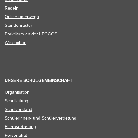
Regeln
Online unter­wegs
Stun­den­ras­ter
Prak­ti­kum an der LEOGOS
Wir suchen
UNSERE SCHULGEMEINSCHAFT
Orga­ni­sa­tion
Schul­lei­tung
Schul­vor­stand
Schü­le­rin­nen- und Schülervertretung
Eltern­ver­tre­tung
Per­so­nal­rat