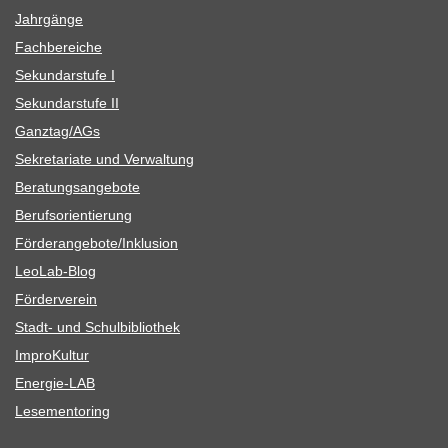
Jahr­gänge
Fach­be­rei­che
Sekun­dar­stufe I
Sekun­dar­stufe II
Ganztag/​​AGs
Sekre­ta­riate und Verwaltung
Bera­tungs­an­ge­bote
Berufs­ori­en­tie­rung
Förderangebote/​​Inklusion
Leo­Lab-Blog
För­der­ver­ein
Stadt- und Schulbibliothek
Impro­Kul­tur
Ener­­gie-LAB
Lese­men­to­ring