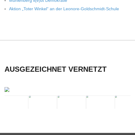
C
Müh­len­berg li(e)bt Demokratie
Aktion „Toter Win­kel“ an der Leonore-Goldschmidt-Schule
H
U
L
E
AUSGEZEICHNET VERNETZT