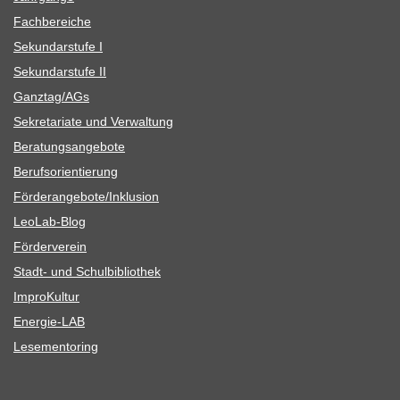
Fach­be­rei­che
Sekun­dar­stufe I
Sekun­dar­stufe II
Ganztag/​​AGs
Sekre­ta­riate und Verwaltung
Bera­tungs­an­ge­bote
Berufs­ori­en­tie­rung
Förderangebote/​​Inklusion
Leo­Lab-Blog
För­der­ver­ein
Stadt- und Schulbibliothek
Impro­Kul­tur
Ener­­gie-LAB
Lese­men­to­ring