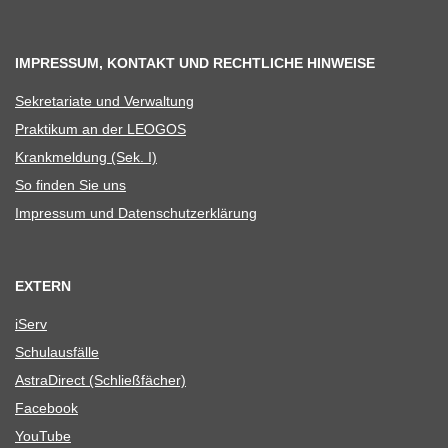
IMPRESSUM, KONTAKT UND RECHTLICHE HINWEISE
Sekre­ta­riate und Verwaltung
Prak­ti­kum an der LEOGOS
Krank­mel­dung (Sek. I)
So fin­den Sie uns
Impres­sum und Datenschutzerklärung
EXTERN
iServ
Schul­aus­fälle
Astra­Di­rect (Schließ­fä­cher)
Face­book
You­Tube