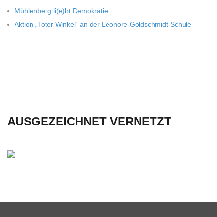
C
Müh­len­berg li(e)bt Demokratie
H
Aktion „Toter Win­kel“ an der Leonore-Goldschmidt-Schule
U
L
E
AUSGEZEICHNET VERNETZT