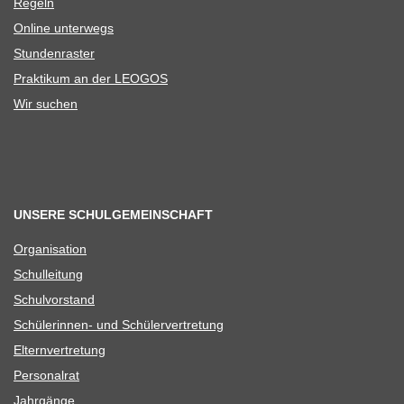
Regeln
Online unter­wegs
Stun­den­ras­ter
Prak­ti­kum an der LEOGOS
Wir suchen
UNSERE SCHULGEMEINSCHAFT
Orga­ni­sa­tion
Schul­lei­tung
Schul­vor­stand
Schü­le­rin­nen- und Schülervertretung
Eltern­ver­tre­tung
Per­so­nal­rat
Jahr­gänge