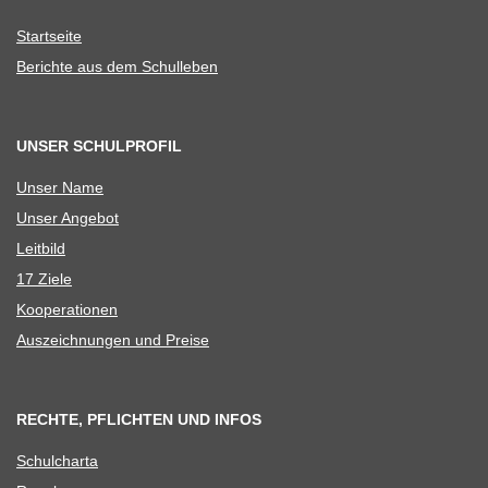
Start­seite
Berichte aus dem Schulleben
UNSER SCHULPROFIL
Unser Name
Unser Ange­bot
Leit­bild
17 Ziele
Koope­ra­tio­nen
Aus­zeich­nun­gen und Preise
RECHTE, PFLICHTEN UND INFOS
Schul­charta