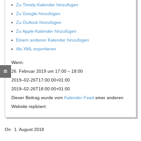
Zu Timely-Kalen­der hinzufügen
R
Zu Google hinzufügen
Zu Out­look hinzufügen
E
Zu Apple-Kalen­der hinzufügen
Einem ande­ren Kalen­der hinzufügen
-
Als XML exportieren
G
Wann:
26. Februar 2019 um 17:00 – 18:00
O
2019–02-26T17:00:00+01:00
2019–02-26T18:00:00+01:00
L
Die­ser Bei­trag wurde vom
Kalen­der-Feed
einer ande­ren
Web­site repliziert.
D
2018-
S
On:
1. August 2018
08-
01