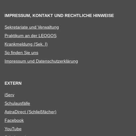
IMPRESSUM, KONTAKT UND RECHTLICHE HINWEISE
Sekre­ta­riate und Verwaltung
Prak­ti­kum an der LEOGOS
Krank­mel­dung (Sek. I)
So fin­den Sie uns
Impres­sum und Datenschutzerklärung
EXTERN
iServ
Schul­aus­fälle
Astra­Di­rect (Schließ­fä­cher)
Face­book
You­Tube