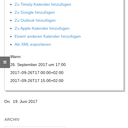
Zu Timely-Kalen­der hinzufügen
R
Zu Google hinzufügen
Zu Out­look hinzufügen
E
Zu Apple-Kalen­der hinzufügen
Einem ande­ren Kalen­der hinzufügen
-
Als XML exportieren
G
Wann:
26. Sep­tem­ber 2017 um 17:00
O
2017–09-26T17:00:00+02:00
2017–09-26T17:15:00+02:00
L
2017-
D
On:
19. Juni 2017
06-
19
S
ARCHIV