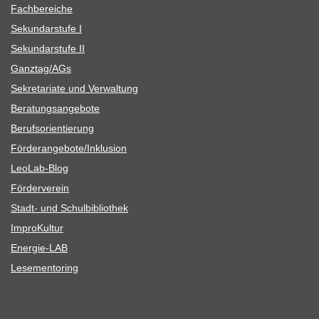
Fach­be­rei­che
Sekun­dar­stufe I
Sekun­dar­stufe II
Ganztag/​​AGs
Sekre­ta­riate und Verwaltung
Bera­tungs­an­ge­bote
Berufs­ori­en­tie­rung
Förderangebote/​​Inklusion
Leo­Lab-Blog
För­der­ver­ein
Stadt- und Schulbibliothek
Impro­Kul­tur
Ener­­gie-LAB
Lese­men­to­ring