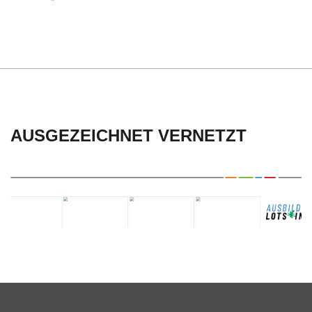
C
H
U
L
AUSGEZEICHNET VERNETZT
E