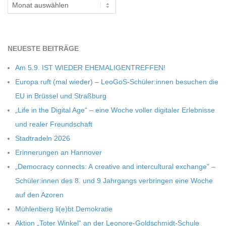
Archiv
C
H
NEU­ESTE BEITRÄGE
M
Am 5.9. IST WIEDER EHEMALIGENTREFFEN!
Europa ruft (mal wie­der) – LeoGoS-Schüler:innen besu­chen die
I
EU in Brüs­sel und Straßburg
„Life in the Digi­tal Age“ – eine Woche vol­ler digi­ta­ler Erleb­nisse
D
und rea­ler Freundschaft
Stadt­ra­deln 2026
T
Erin­ne­run­gen an Hannover
„Demo­cracy con­nects: A crea­tive and inter­cul­tu­ral exch­ange” –
-
Schüler:innen des 8. und 9 Jahr­gangs ver­brin­gen eine Woche
auf den Azoren
S
Müh­len­berg li(e)bt Demokratie
Aktion „Toter Win­kel“ an der Leonore-Goldschmidt-Schule