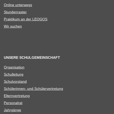
Online unter­wegs
Stun­den­ras­ter
Prak­ti­kum an der LEOGOS
Wir suchen
UNSERE SCHULGEMEINSCHAFT
Orga­ni­sa­tion
Schul­lei­tung
Schul­vor­stand
Schü­le­rin­nen- und Schülervertretung
Eltern­ver­tre­tung
Per­so­nal­rat
Jahr­gänge