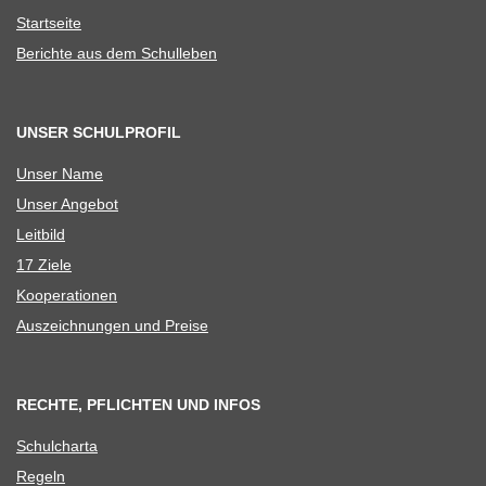
Start­seite
Berichte aus dem Schulleben
UNSER SCHULPROFIL
Unser Name
Unser Ange­bot
Leit­bild
17 Ziele
Koope­ra­tio­nen
Aus­zeich­nun­gen und Preise
RECHTE, PFLICHTEN UND INFOS
Schul­charta
Regeln