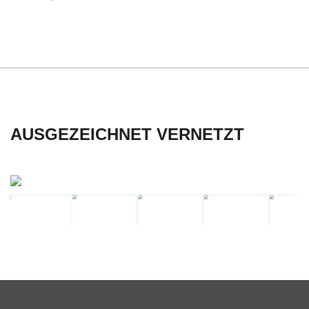
C
H
U
L
AUSGEZEICHNET VERNETZT
E