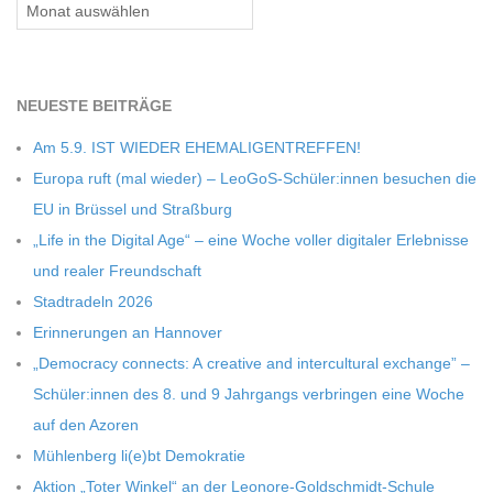
Archiv
C
H
NEU­ESTE BEITRÄGE
M
Am 5.9. IST WIEDER EHEMALIGENTREFFEN!
Europa ruft (mal wie­der) – LeoGoS-Schüler:innen besu­chen die
I
EU in Brüs­sel und Straßburg
„Life in the Digi­tal Age“ – eine Woche vol­ler digi­ta­ler Erleb­nisse
D
und rea­ler Freundschaft
Stadt­ra­deln 2026
T
Erin­ne­run­gen an Hannover
„Demo­cracy con­nects: A crea­tive and inter­cul­tu­ral exch­ange” –
-
Schüler:innen des 8. und 9 Jahr­gangs ver­brin­gen eine Woche
auf den Azoren
S
Müh­len­berg li(e)bt Demokratie
Aktion „Toter Win­kel“ an der Leonore-Goldschmidt-Schule