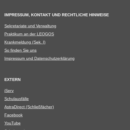
IMPRESSUM, KONTAKT UND RECHTLICHE HINWEISE
Sekre­ta­riate und Verwaltung
Prak­ti­kum an der LEOGOS
Krank­mel­dung (Sek. I)
So fin­den Sie uns
Impres­sum und Datenschutzerklärung
EXTERN
iServ
Schul­aus­fälle
Astra­Di­rect (Schließ­fä­cher)
Face­book
You­Tube