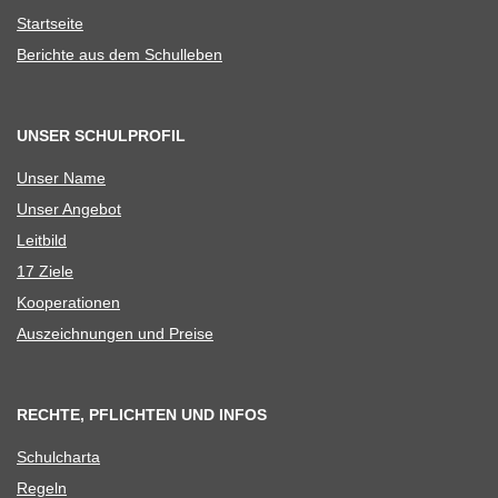
Start­seite
Berichte aus dem Schulleben
UNSER SCHULPROFIL
Unser Name
Unser Ange­bot
Leit­bild
17 Ziele
Koope­ra­tio­nen
Aus­zeich­nun­gen und Preise
RECHTE, PFLICHTEN UND INFOS
Schul­charta
Regeln