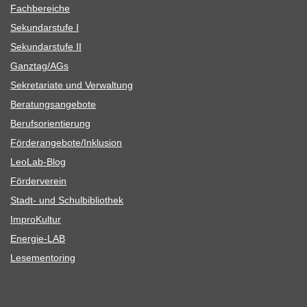
Fach­be­rei­che
Sekun­dar­stufe I
Sekun­dar­stufe II
Ganztag/​​AGs
Sekre­ta­riate und Verwaltung
Bera­tungs­an­ge­bote
Berufs­ori­en­tie­rung
Förderangebote/​​Inklusion
Leo­Lab-Blog
För­der­ver­ein
Stadt- und Schulbibliothek
Impro­Kul­tur
Ener­­gie-LAB
Lese­men­to­ring