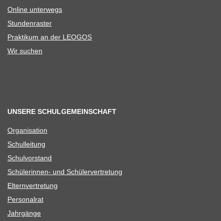
Online unter­wegs
Stun­den­ras­ter
Prak­ti­kum an der LEOGOS
Wir suchen
UNSERE SCHULGEMEINSCHAFT
Orga­ni­sa­tion
Schul­lei­tung
Schul­vor­stand
Schü­le­rin­nen- und Schülervertretung
Eltern­ver­tre­tung
Per­so­nal­rat
Jahr­gänge