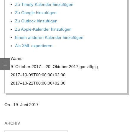
Zu Timely-Kalen­der hinzufügen
R
Zu Google hinzufügen
Zu Out­look hinzufügen
E
Zu Apple-Kalen­der hinzufügen
Einem ande­ren Kalen­der hinzufügen
-
Als XML exportieren
G
Wann:
9. Okto­ber 2017 – 20. Okto­ber 2017
ganz­tä­gig
O
2017–10-09T00:00:00+02:00
2017–10-21T00:00:00+02:00
L
2017-
D
On:
19. Juni 2017
06-
19
S
ARCHIV