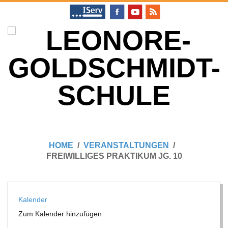
Skip
to
content
L
Primary
E
Navigation
HOME
VERANSTALTUNGEN
Menu
FREIWILLIGES PRAKTIKUM JG. 10
O
N
Kalen­der
Zum Kalen­der hinzufügen
O