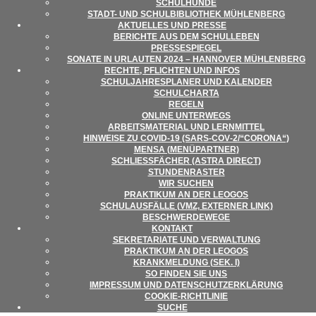
SCHUL­HUNDE
STADT- UND SCHUL­BI­BLIO­THEK MÜHLENBERG
AKTU­EL­LES UND PRESSE
BERICHTE AUS DEM SCHULLEBEN
PRES­SE­SPIE­GEL
SONATE IN URLAU­TEN 2024 – HAN­NO­VER MÜHLENBERG
RECHTE, PFLICH­TEN UND INFOS
SCHUL­JAH­RES­PLA­NER UND KALENDER
SCHUL­CHARTA
REGELN
ONLINE UNTER­WEGS
ARBEITS­MA­TE­RIAL UND LERNMITTEL
HIN­WEISE ZU COVID-19 (SARS-COV‑2/“CORONA“)
MENSA (MENÜ­PART­NER)
SCHLIESS­FÄ­CHER (ASTRA DIRECT)
STUN­DEN­RAS­TER
WIR SUCHEN
PRAK­TI­KUM AN DER LEOGOS
SCHUL­AUS­FÄLLE (VMZ, EXTER­NER LINK)
BESCHWER­DE­WEGE
KON­TAKT
SEKRE­TA­RIATE UND VERWALTUNG
PRAK­TI­KUM AN DER LEOGOS
KRANK­MEL­DUNG (SEK. I)
SO FIN­DEN SIE UNS
IMPRES­SUM UND DATENSCHUTZERKLÄRUNG
COO­KIE-RICHT­LI­NIE
SUCHE