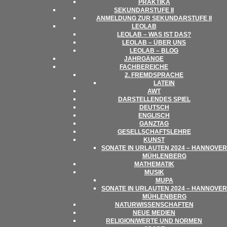
PRAK­TIKA
SEKUN­DAR­STUFE II
ANMEL­DUNG ZUR SEKUN­DAR­STUFE II
LEO­LAB
LEO­LAB – WAS IST DAS?
LEO­LAB – ÜBER UNS
LEO­LAB – BLOG
JAHR­GÄNGE
FACH­BE­REI­CHE
2. FREMD­SPRA­CHE
LATEIN
AWT
DAR­STEL­LEN­DES SPIEL
DEUTSCH
ENG­LISCH
GANZ­TAG
GESELL­SCHAFTS­LEHRE
KUNST
SONATE IN URLAU­TEN 2024 – HAN­NO­VER
MÜHLENBERG
MATHE­MA­TIK
MUSIK
MUPA
SONATE IN URLAU­TEN 2024 – HAN­NO­VER
MÜHLENBERG
NATUR­WIS­SEN­SCHAF­TEN
NEUE MEDIEN
RELIGION/​​WERTE UND NORMEN