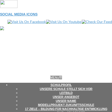
Skip
to
content
SOCIAL MEDIA ICONS
LEONORE-
Primary
MENU
Navigation
Menu
SCHUL­PRO­FIL
UNSERE SCHULE STELLT SICH VOR
GOLDSCHMIDT-
LEIT­BILD
UNSER ANGE­BOT
UNSER NAME
MODELL­PRO­JEKT ZUKUNFTSSCHULE
SCHULE
17 ZIELE – BIL­DUNG FÜR NACH­HAL­TIGE ENTWICKLUNG