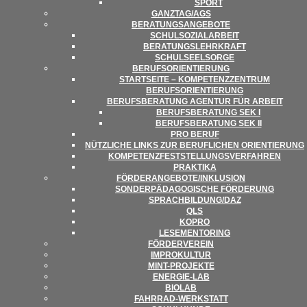
SPORT
GANZTAG/​​AGS
BERA­TUNGS­AN­GE­BOTE
SCHUL­SO­ZI­AL­AR­BEIT
BERA­TUNGS­LEHR­KRAFT
SCHUL­SEEL­SORGE
BERUFS­ORI­EN­TIE­RUNG
START­SEITE – KOM­PE­TENZ­ZEN­TRUM
BERUFSORIENTIERUNG
BERUFS­BE­RA­TUNG AGEN­TUR FÜR ARBEIT
BERUFS­BE­RA­TUNG SEK I
BERUFS­BE­RA­TUNG SEK II
PRO BERUF
NÜTZ­LI­CHE LINKS ZUR BERUF­LI­CHEN ORIENTIERUNG
KOM­PE­TENZ­FEST­STEL­LUNGS­VER­FAH­REN
PRAK­TIKA
FÖRDERANGEBOTE/​​INKLUSION
SON­DER­PÄD­AGO­GI­SCHE FÖRDERUNG
SPRACHBILDUNG/​​DAZ
QLS
KOPRO
LESE­MEN­TO­RING
FÖR­DER­VER­EIN
IMPRO­KUL­TUR
MINT-PRO­­JEKTE
ENER­­GIE-LAB
BIO­LAB
FAHR­RAD-WER­K­STATT