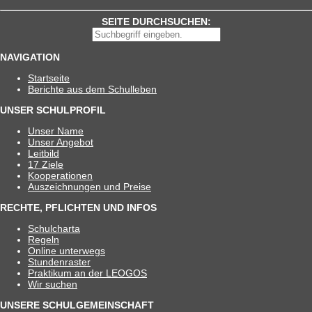
SEITE DURCHSUCHEN:
NAVIGATION
Start­seite
Berichte aus dem Schulleben
UNSER SCHULPROFIL
Unser Name
Unser Ange­bot
Leit­bild
17 Ziele
Koope­ra­tio­nen
Aus­zeich­nun­gen und Preise
RECHTE, PFLICHTEN UND INFOS
Schul­charta
Regeln
Online unter­wegs
Stun­den­ras­ter
Prak­ti­kum an der LEOGOS
Wir suchen
UNSERE SCHULGEMEINSCHAFT