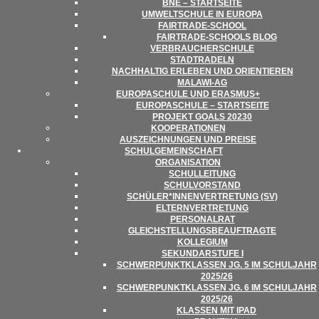
BNE – STARTSEITE
UMWELT­SCHULE IN EUROPA
FAIR­­TRADE-SCHOOL
FAIR­TRADE-SCHOOLS BLOG
VER­BRAU­CHER­SCHULE
STADT­RA­DELN
NACH­HAL­TIG ERLE­BEN UND ORIENTIEREN
MALAWI-AG
EURO­PA­SCHULE UND ERASMUS+
EURO­PA­SCHULE – STARTSEITE
PRO­JEKT GOALS 20230
KOOPE­RA­TIO­NEN
AUS­ZEICH­NUN­GEN UND PREISE
SCHUL­GE­MEIN­SCHAFT
ORGA­NI­SA­TION
SCHUL­LEI­TUNG
SCHUL­VOR­STAND
SCHÜLER*INNENVERTRETUNG (SV)
ELTERN­VER­TRE­TUNG
PER­SO­NAL­RAT
GLEICH­STEL­LUNGS­BE­AUF­TRAGTE
KOL­LE­GIUM
SEKUN­DAR­STUFE I
SCHWER­PUNKT­KLAS­SEN JG. 5 IM SCHUL­JAHR
2025/​​26
SCHWER­PUNKT­KLAS­SEN JG. 6 IM SCHUL­JAHR
2025/​​26
KLAS­SEN MIT IPAD