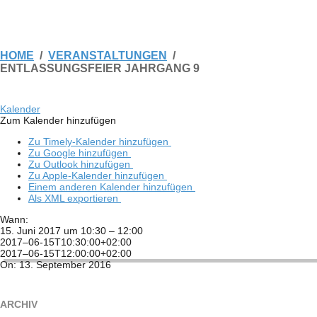
HOME
VERANSTALTUNGEN
ENTLASSUNGSFEIER JAHRGANG 9
Kalen­der
Zum Kalen­der hinzufügen
Zu Timely-Kalen­der hinzufügen
Zu Google hinzufügen
Zu Out­look hinzufügen
Zu Apple-Kalen­der hinzufügen
Einem ande­ren Kalen­der hinzufügen
Als XML exportieren
Wann:
15. Juni 2017 um 10:30 – 12:00
2017–06-15T10:30:00+02:00
2017–06-15T12:00:00+02:00
2016-
On:
13. September 2016
09-
13
ARCHIV