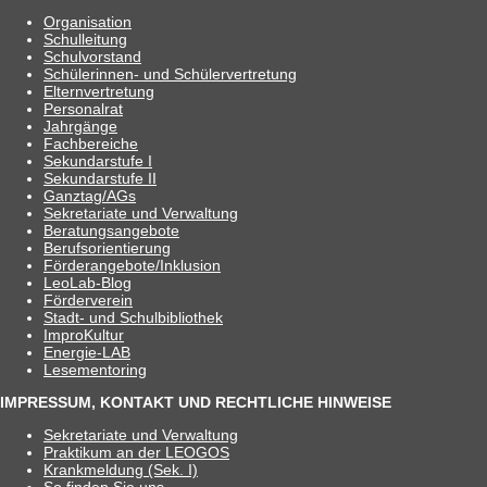
Orga­ni­sa­tion
Schul­lei­tung
Schul­vor­stand
Schü­le­rin­nen- und Schülervertretung
Eltern­ver­tre­tung
Per­so­nal­rat
Jahr­gänge
Fach­be­rei­che
Sekun­dar­stufe I
Sekun­dar­stufe II
Ganztag/​​AGs
Sekre­ta­riate und Verwaltung
Bera­tungs­an­ge­bote
Berufs­ori­en­tie­rung
Förderangebote/​​Inklusion
Leo­Lab-Blog
För­der­ver­ein
Stadt- und Schulbibliothek
Impro­Kul­tur
Ener­­gie-LAB
Lese­men­to­ring
IMPRESSUM, KONTAKT UND RECHTLICHE HINWEISE
Sekre­ta­riate und Verwaltung
Prak­ti­kum an der LEOGOS
Krank­mel­dung (Sek. I)
So fin­den Sie uns