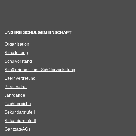
UNSERE SCHULGEMEINSCHAFT
Orga­ni­sa­tion
Schul­lei­tung
Schul­vor­stand
Schü­le­rin­nen- und Schülervertretung
Eltern­ver­tre­tung
Per­so­nal­rat
Jahr­gänge
Fach­be­rei­che
Sekun­dar­stufe I
Sekun­dar­stufe II
Ganztag/​​AGs