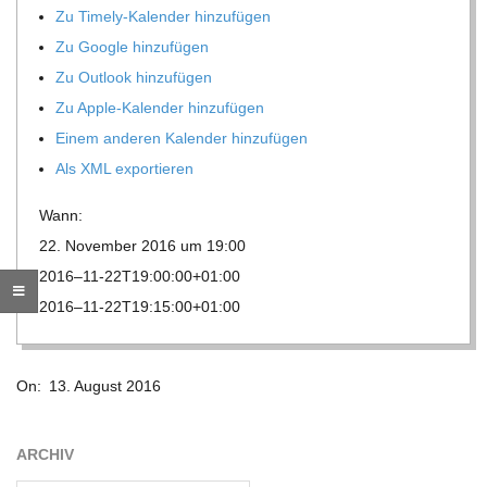
Zu Timely-Kalen­der hinzufügen
R
Zu Google hinzufügen
Zu Out­look hinzufügen
E
Zu Apple-Kalen­der hinzufügen
Einem ande­ren Kalen­der hinzufügen
-
Als XML exportieren
G
Wann:
22. Novem­ber 2016 um 19:00
O
2016–11-22T19:00:00+01:00
2016–11-22T19:15:00+01:00
L
2016-
D
On:
13. August 2016
08-
13
S
ARCHIV