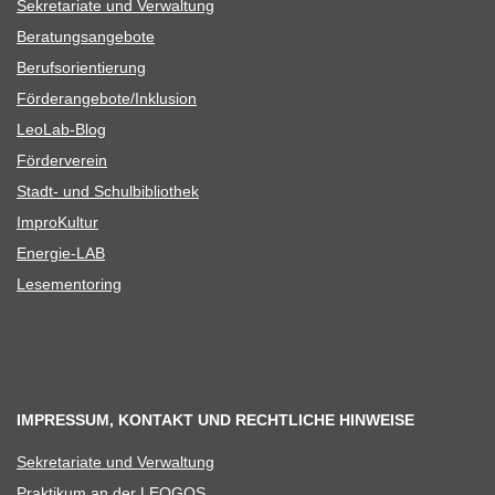
Sekre­ta­riate und Verwaltung
Bera­tungs­an­ge­bote
Berufs­ori­en­tie­rung
Förderangebote/​​Inklusion
Leo­Lab-Blog
För­der­ver­ein
Stadt- und Schulbibliothek
Impro­Kul­tur
Ener­­gie-LAB
Lese­men­to­ring
IMPRESSUM, KONTAKT UND RECHTLICHE HINWEISE
Sekre­ta­riate und Verwaltung
Prak­ti­kum an der LEOGOS