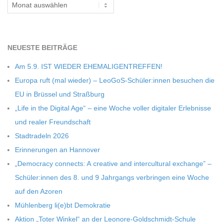
Archiv
C
H
NEU­ESTE BEITRÄGE
M
Am 5.9. IST WIEDER EHEMALIGENTREFFEN!
Europa ruft (mal wie­der) – LeoGoS-Schüler:innen besu­chen die
I
EU in Brüs­sel und Straßburg
„Life in the Digi­tal Age“ – eine Woche vol­ler digi­ta­ler Erleb­nisse
D
und rea­ler Freundschaft
Stadt­ra­deln 2026
T
Erin­ne­run­gen an Hannover
„Demo­cracy con­nects: A crea­tive and inter­cul­tu­ral exch­ange” –
-
Schüler:innen des 8. und 9 Jahr­gangs ver­brin­gen eine Woche
auf den Azoren
S
Müh­len­berg li(e)bt Demokratie
Aktion „Toter Win­kel“ an der Leonore-Goldschmidt-Schule