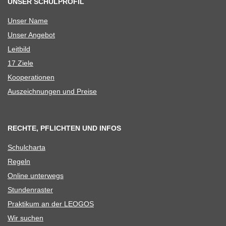
UNSER SCHULPROFIL
Unser Name
Unser Ange­bot
Leit­bild
17 Ziele
Koope­ra­tio­nen
Aus­zeich­nun­gen und Preise
RECHTE, PFLICHTEN UND INFOS
Schul­charta
Regeln
Online unter­wegs
Stun­den­ras­ter
Prak­ti­kum an der LEOGOS
Wir suchen