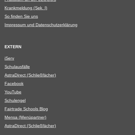
Krank­mel­dung (Sek. I)
So fin­den Sie uns
Impres­sum und Datenschutzerklärung
EXTERN
iServ
Schul­aus­fälle
Astra­Di­rect (Schließ­fä­cher)
Face­book
You­Tube
Schul­en­gel
Fair­trade Schools Blog
Mensa (Menü­part­ner)
Astra­Di­rect (Schließ­fä­cher)