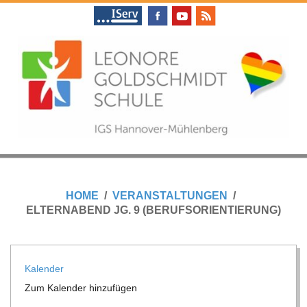
Skip
to
content
L
Primary
E
Navigation
HOME
VERANSTALTUNGEN
Menu
ELTERNABEND JG. 9 (BERUFSORIENTIERUNG)
O
N
Kalen­der
Zum Kalen­der hinzufügen
O