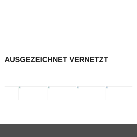
C
H
U
L
AUSGEZEICHNET VERNETZT
E