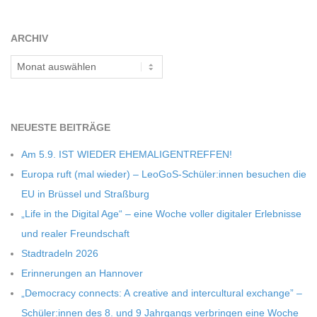
C
10
ARCHIV
H
Archiv
M
I
NEU­ESTE BEITRÄGE
Am 5.9. IST WIEDER EHEMALIGENTREFFEN!
D
Europa ruft (mal wie­der) – LeoGoS-Schüler:innen besu­chen die
EU in Brüs­sel und Straßburg
T
„Life in the Digi­tal Age“ – eine Woche vol­ler digi­ta­ler Erleb­nisse
und rea­ler Freundschaft
-
Stadt­ra­deln 2026
Erin­ne­run­gen an Hannover
S
„Demo­cracy con­nects: A crea­tive and inter­cul­tu­ral exch­ange” –
Schüler:innen des 8. und 9 Jahr­gangs ver­brin­gen eine Woche