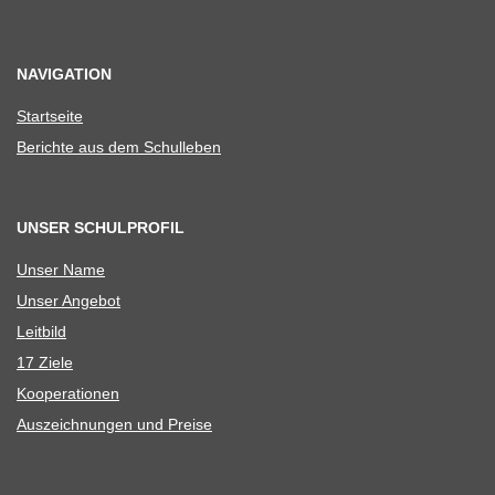
NAVIGATION
Start­seite
Berichte aus dem Schulleben
UNSER SCHULPROFIL
Unser Name
Unser Ange­bot
Leit­bild
17 Ziele
Koope­ra­tio­nen
Aus­zeich­nun­gen und Preise