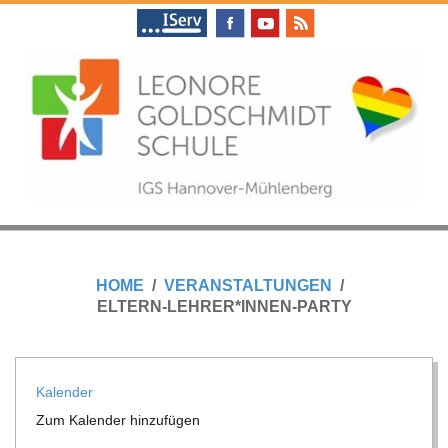
Skip
to
content
L
Primary
E
Navigation
HOME
VERANSTALTUNGEN
Menu
ELTERN-LEHRER*INNEN-PARTY
O
N
Kalen­der
Zum Kalen­der hinzufügen
O