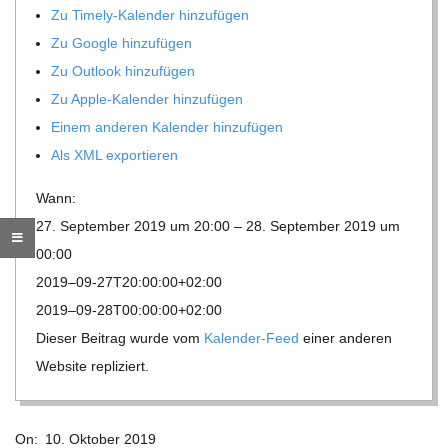
Zu Timely-Kalen­der hinzufügen
R
Zu Google hinzufügen
Zu Out­look hinzufügen
E
Zu Apple-Kalen­der hinzufügen
Einem ande­ren Kalen­der hinzufügen
-
Als XML exportieren
G
Wann:
27. Sep­tem­ber 2019 um 20:00 – 28. Sep­tem­ber 2019 um
O
00:00
2019–09-27T20:00:00+02:00
L
2019–09-28T00:00:00+02:00
Die­ser Bei­trag wurde vom
Kalen­der-Feed
einer ande­ren
D
Web­site repliziert.
S
2019-
On:
10. Oktober 2019
10-