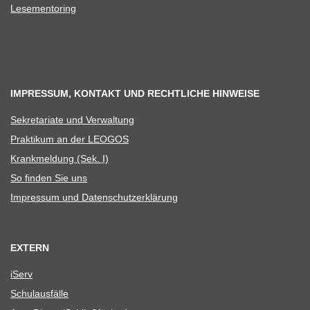
Lese­men­to­ring
IMPRESSUM, KONTAKT UND RECHTLICHE HINWEISE
Sekre­ta­riate und Verwaltung
Prak­ti­kum an der LEOGOS
Krank­mel­dung (Sek. I)
So fin­den Sie uns
Impres­sum und Datenschutzerklärung
EXTERN
iServ
Schul­aus­fälle