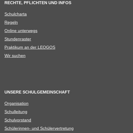
RECHTE, PFLICHTEN UND INFOS
Schul­charta
Regeln
Online unter­wegs
Stun­den­ras­ter
Prak­ti­kum an der LEOGOS
Wir suchen
UNSERE SCHULGEMEINSCHAFT
Orga­ni­sa­tion
Schul­lei­tung
Schul­vor­stand
Schü­le­rin­nen- und Schülervertretung