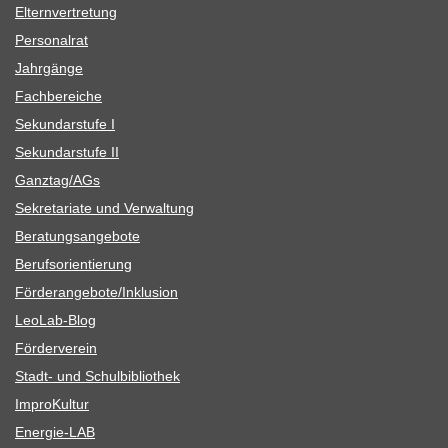
Eltern­ver­tre­tung
Per­so­nal­rat
Jahr­gänge
Fach­be­rei­che
Sekun­dar­stufe I
Sekun­dar­stufe II
Ganztag/​​AGs
Sekre­ta­riate und Verwaltung
Bera­tungs­an­ge­bote
Berufs­ori­en­tie­rung
Förderangebote/​​Inklusion
Leo­Lab-Blog
För­der­ver­ein
Stadt- und Schulbibliothek
Impro­Kul­tur
Ener­­gie-LAB