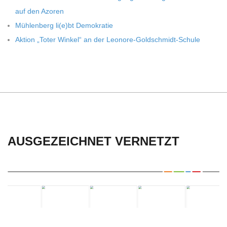
C
auf den Azoren
H
Müh­len­berg li(e)bt Demokratie
Aktion „Toter Win­kel“ an der Leonore-Goldschmidt-Schule
U
L
E
AUSGEZEICHNET VERNETZT